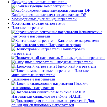
Карбидокремниевые нагреватели
Комплектующие
Карбидокремниевые электронагреватели_DF
Молибденовые дисилицид нагреватели
Хромитлантановые нагреватели
Плоские нагреватели
Керамические
ленточные нагреватели
Каптоновые нагреватели
Нагреватели зеркал
Полиэстровый
нагреватель
Полиамидный нагреватель
Слюдяные нагреватели
Пленочный нагреватель
Плоские
миканитовые нагреватели
Силиконовые нагреватели
Плоские
силиконовые нагреватели
Нагреватели силиконовые гибкие_НАШИ
Доп.
опции для силиконовых нагревателей