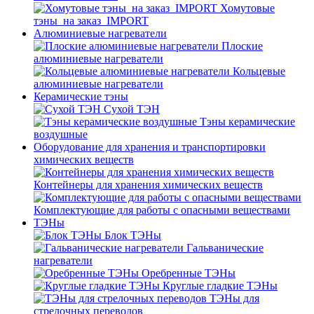
Хомутовые
тэны_на заказ_IMPORT
Алюминиевые нагреватели
Плоские
алюминиевые нагреватели
Кольцевые
алюминиевые нагреватели
Керамические тэны
Сухой ТЭН
Тэны керамические
воздушные
Оборудование для хранения и транспортировки
химических веществ
Контейнеры для хранения химических веществ
Комплектующие для работы с опасными веществами
ТЭНы
Блок ТЭНы
Гальванические
нагреватели
Оребренные ТЭНы
Круглые гладкие ТЭНы
ТЭНы для
стрелочных переводов