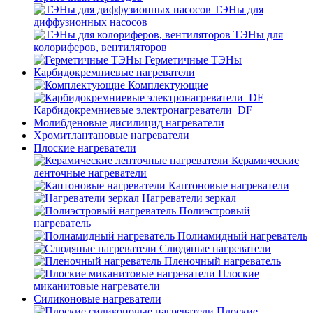
ТЭНы для
диффузионных насосов
ТЭНы для
колориферов, вентиляторов
Герметичные ТЭНы
Карбидокремниевые нагреватели
Комплектующие
Карбидокремниевые электронагреватели_DF
Молибденовые дисилицид нагреватели
Хромитлантановые нагреватели
Плоские нагреватели
Керамические
ленточные нагреватели
Каптоновые нагреватели
Нагреватели зеркал
Полиэстровый
нагреватель
Полиамидный нагреватель
Слюдяные нагреватели
Пленочный нагреватель
Плоские
миканитовые нагреватели
Силиконовые нагреватели
Плоские