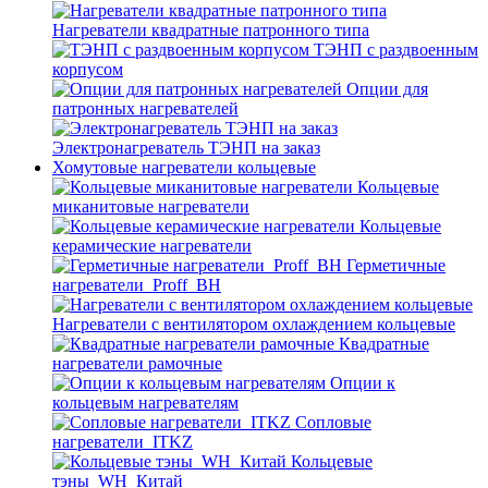
Нагреватели квадратные патронного типа
ТЭНП с раздвоенным
корпусом
Опции для
патронных нагревателей
Электронагреватель ТЭНП на заказ
Хомутовые нагреватели кольцевые
Кольцевые
миканитовые нагреватели
Кольцевые
керамические нагреватели
Герметичные
нагреватели_Proff_BH
Нагреватели с вентилятором охлаждением кольцевые
Квадратные
нагреватели рамочные
Опции к
кольцевым нагревателям
Cопловые
нагреватели_ITKZ
Кольцевые
тэны_WH_Китай