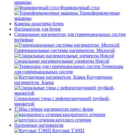
машины
Формовочный стол
Термоформовочные
машины
Камеры разогрева бочек
Нагреватели для бочек
Спиральные нагреватели для горячеканальных систем
витковые
Горячеканальные системы нагреватели_Microcoil
Спиральные нагревательные элементы Hotcoil
Термопара
для горячеканальных систем
Катушечные
нагреватели_Карра
Спиральные тэны с рефлектирующей трубкой,
манжетой
ТЭНы гибкие нагреватели пресс форм
квадратного сечения
круглого сечения
Патронные нагреватели
Круглые ТЭНП