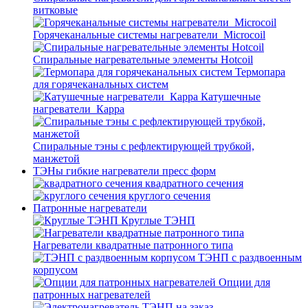
витковые
Горячеканальные системы нагреватели_Microcoil
Спиральные нагревательные элементы Hotcoil
Термопара
для горячеканальных систем
Катушечные
нагреватели_Карра
Спиральные тэны с рефлектирующей трубкой,
манжетой
ТЭНы гибкие нагреватели пресс форм
квадратного сечения
круглого сечения
Патронные нагреватели
Круглые ТЭНП
Нагреватели квадратные патронного типа
ТЭНП с раздвоенным
корпусом
Опции для
патронных нагревателей