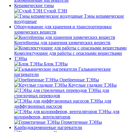
алюминиевые нагреватели
Керамические тэны
Сухой ТЭН
Тэны керамические
воздушные
Оборудование для хранения и транспортировки
химических веществ
Контейнеры для хранения химических веществ
Комплектующие для работы с опасными веществами
ТЭНы
Блок ТЭНы
Гальванические
нагреватели
Оребренные ТЭНы
Круглые гладкие ТЭНы
ТЭНы для
стрелочных переводов
ТЭНы для
диффузионных насосов
ТЭНы для
колориферов, вентиляторов
Герметичные ТЭНы
Карбидокремниевые нагреватели