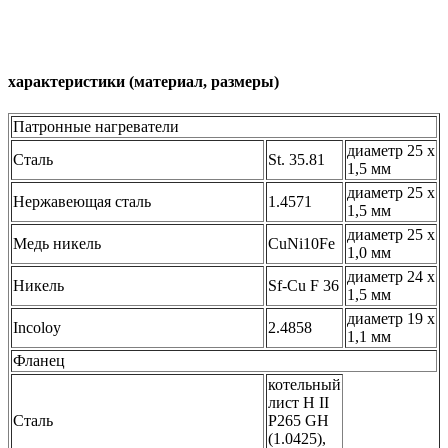
характеристики (материал, размеры)
Патронные нагреватели
диаметр 25 х
Сталь
St. 35.81
1,5 мм
диаметр 25 х
Нержавеющая сталь
1.4571
1,5 мм
диаметр 25 х
Медь никель
CuNi10Fe
1,0 мм
диаметр 24 х
Никель
Sf-Cu F 36
1,5 мм
диаметр 19 х
Incoloy
2.4858
1,1 мм
Фланец
котельный
лист Н II
Сталь
P265 GH
(1.0425),