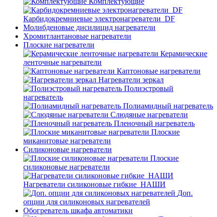
Комплектующие
Карбидокремниевые электронагреватели_DF
Молибденовые дисилицид нагреватели
Хромитлантановые нагреватели
Плоские нагреватели
Керамические
ленточные нагреватели
Каптоновые нагреватели
Нагреватели зеркал
Полиэстровый
нагреватель
Полиамидный нагреватель
Слюдяные нагреватели
Пленочный нагреватель
Плоские
миканитовые нагреватели
Силиконовые нагреватели
Плоские
силиконовые нагреватели
Нагреватели силиконовые гибкие_НАШИ
Доп.
опции для силиконовых нагревателей
Обогреватель шкафа автоматики