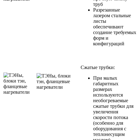
труб
Разрезанные
лазером стальные
листы
обеспечивают
создание требуемых
форм и
конфигураций
Сжатые трубки:
При малых
габаритных
размерах
используются
необогреваемые
сжатые трубки для
увеличения
скорости потока
(особенно для
оборудования с
теплонесущим
маслом)