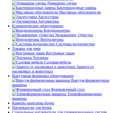
Домашние сауны
Бактерицидные лампы
Масляные обогреватели
Аксессуары
Автоматика
Климатическое оборудование
Кондиционеры
Увлажнение, Очистка
Вентиляторы
Системы водоочистки
Товары для дачи
Костровые чаши
Теплицы
Садовая мебель
Защита от
насекомых и животных
Вакуумная формовка оборудование
Вакуум-формовочные
машины
Формовочный стол
Термоформовочные
машины
Камеры разогрева бочек
Нагреватели для бочек
Спиральные нагреватели для горячеканальных систем