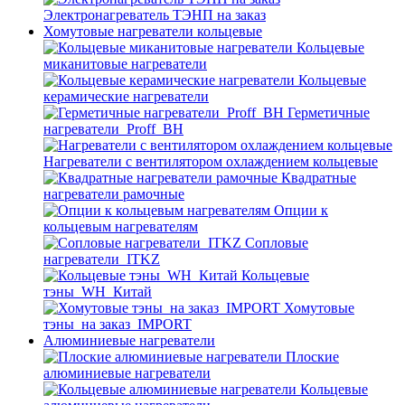
Электронагреватель ТЭНП на заказ
Хомутовые нагреватели кольцевые
Кольцевые
миканитовые нагреватели
Кольцевые
керамические нагреватели
Герметичные
нагреватели_Proff_BH
Нагреватели с вентилятором охлаждением кольцевые
Квадратные
нагреватели рамочные
Опции к
кольцевым нагревателям
Cопловые
нагреватели_ITKZ
Кольцевые
тэны_WH_Китай
Хомутовые
тэны_на заказ_IMPORT
Алюминиевые нагреватели
Плоские
алюминиевые нагреватели
Кольцевые