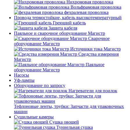
Нихромовая проволока
Вольфрамовая проволока
фехралевая проволока
Провода термостойкие, кабель высокотемпературный
Греющий кабель
Защита кабеля
Паяльное и сварочное оборудование Магистр
Сварочное
оборудование Магистр
Источники тока Магистр
Средства измерения
Магистр
Паяльное
оборудование Магистр
Насосы
Уф-лампы
Оборудование по запросу
Нагреватели для поилок
Тефлоновые ленты, трубки: Запчасти для упаковочных
машин
Сушильные камеры
Сушка овощей
Туннельная сушка