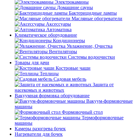
Электрокамины
Домашние сауны
Бактерицидные лампы
Масляные обогреватели
Аксессуары
Автоматика
Климатическое оборудование
Кондиционеры
Увлажнение, Очистка
Вентиляторы
Системы водоочистки
Товары для дачи
Костровые чаши
Теплицы
Садовая мебель
Защита от
насекомых и животных
Вакуумная формовка оборудование
Вакуум-формовочные
машины
Формовочный стол
Термоформовочные
машины
Камеры разогрева бочек
Нагреватели для бочек