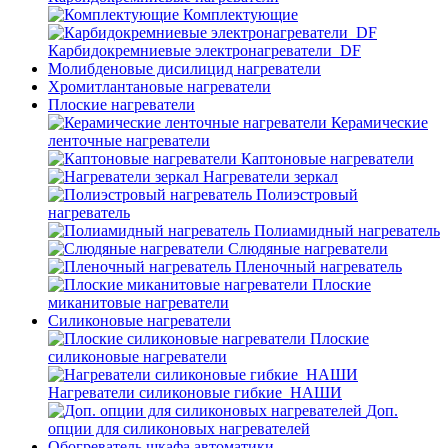
Комплектующие
Карбидокремниевые электронагреватели_DF
Молибденовые дисилицид нагреватели
Хромитлантановые нагреватели
Плоские нагреватели
Керамические
ленточные нагреватели
Каптоновые нагреватели
Нагреватели зеркал
Полиэстровый
нагреватель
Полиамидный нагреватель
Слюдяные нагреватели
Пленочный нагреватель
Плоские
миканитовые нагреватели
Силиконовые нагреватели
Плоские
силиконовые нагреватели
Нагреватели силиконовые гибкие_НАШИ
Доп.
опции для силиконовых нагревателей
Обогреватель шкафа автоматики