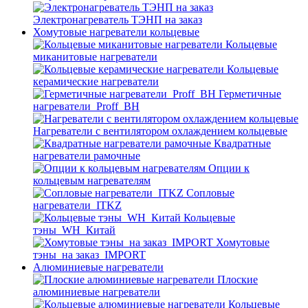
Электронагреватель ТЭНП на заказ
Хомутовые нагреватели кольцевые
Кольцевые
миканитовые нагреватели
Кольцевые
керамические нагреватели
Герметичные
нагреватели_Proff_BH
Нагреватели с вентилятором охлаждением кольцевые
Квадратные
нагреватели рамочные
Опции к
кольцевым нагревателям
Cопловые
нагреватели_ITKZ
Кольцевые
тэны_WH_Китай
Хомутовые
тэны_на заказ_IMPORT
Алюминиевые нагреватели
Плоские
алюминиевые нагреватели
Кольцевые