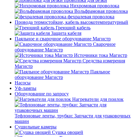
проволока для резки
Нихромовая проволока
Вольфрамовая проволока
фехралевая проволока
Провода термостойкие, кабель высокотемпературный
Греющий кабель
Защита кабеля
Паяльное и сварочное оборудование Магистр
Сварочное
оборудование Магистр
Источники тока Магистр
Средства измерения
Магистр
Паяльное
оборудование Магистр
Насосы
Уф-лампы
Оборудование по запросу
Нагреватели для поилок
Тефлоновые ленты, трубки: Запчасти для упаковочных
машин
Сушильные камеры
Сушка овощей