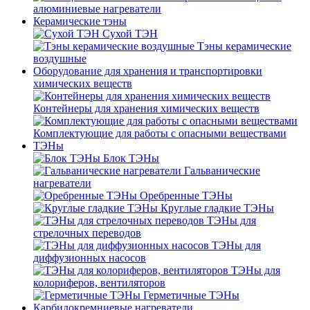
алюминиевые нагреватели
Керамические тэны
Сухой ТЭН
Тэны керамические
воздушные
Оборудование для хранения и транспортировки
химических веществ
Контейнеры для хранения химических веществ
Комплектующие для работы с опасными веществами
ТЭНы
Блок ТЭНы
Гальванические
нагреватели
Оребренные ТЭНы
Круглые гладкие ТЭНы
ТЭНы для
стрелочных переводов
ТЭНы для
диффузионных насосов
ТЭНы для
колориферов, вентиляторов
Герметичные ТЭНы
Карбидокремниевые нагреватели