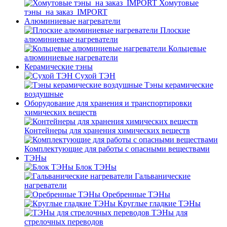
Хомутовые
тэны_на заказ_IMPORT
Алюминиевые нагреватели
Плоские
алюминиевые нагреватели
Кольцевые
алюминиевые нагреватели
Керамические тэны
Сухой ТЭН
Тэны керамические
воздушные
Оборудование для хранения и транспортировки
химических веществ
Контейнеры для хранения химических веществ
Комплектующие для работы с опасными веществами
ТЭНы
Блок ТЭНы
Гальванические
нагреватели
Оребренные ТЭНы
Круглые гладкие ТЭНы
ТЭНы для
стрелочных переводов