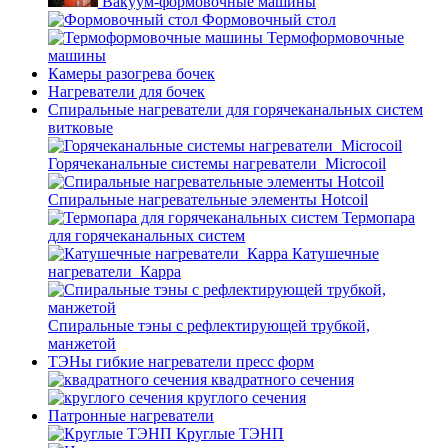
Вакуум-формовочные машины
Формовочный стол
Термоформовочные
машины
Камеры разогрева бочек
Нагреватели для бочек
Спиральные нагреватели для горячеканальных систем
витковые
Горячеканальные системы нагреватели_Microcoil
Спиральные нагревательные элементы Hotcoil
Термопара
для горячеканальных систем
Катушечные
нагреватели_Карра
Спиральные тэны с рефлектирующей трубкой,
манжетой
ТЭНы гибкие нагреватели пресс форм
квадратного сечения
круглого сечения
Патронные нагреватели
Круглые ТЭНП