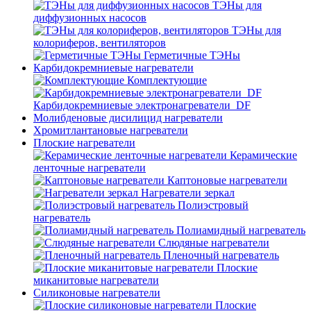
ТЭНы для
диффузионных насосов
ТЭНы для
колориферов, вентиляторов
Герметичные ТЭНы
Карбидокремниевые нагреватели
Комплектующие
Карбидокремниевые электронагреватели_DF
Молибденовые дисилицид нагреватели
Хромитлантановые нагреватели
Плоские нагреватели
Керамические
ленточные нагреватели
Каптоновые нагреватели
Нагреватели зеркал
Полиэстровый
нагреватель
Полиамидный нагреватель
Слюдяные нагреватели
Пленочный нагреватель
Плоские
миканитовые нагреватели
Силиконовые нагреватели
Плоские