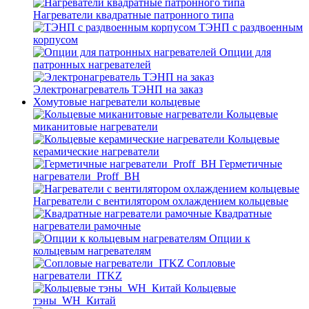
Нагреватели квадратные патронного типа
ТЭНП с раздвоенным
корпусом
Опции для
патронных нагревателей
Электронагреватель ТЭНП на заказ
Хомутовые нагреватели кольцевые
Кольцевые
миканитовые нагреватели
Кольцевые
керамические нагреватели
Герметичные
нагреватели_Proff_BH
Нагреватели с вентилятором охлаждением кольцевые
Квадратные
нагреватели рамочные
Опции к
кольцевым нагревателям
Cопловые
нагреватели_ITKZ
Кольцевые
тэны_WH_Китай