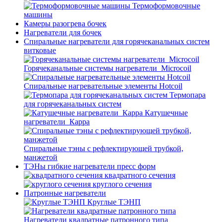
Термоформовочные
машины
Камеры разогрева бочек
Нагреватели для бочек
Спиральные нагреватели для горячеканальных систем
витковые
Горячеканальные системы нагреватели_Microcoil
Спиральные нагревательные элементы Hotcoil
Термопара
для горячеканальных систем
Катушечные
нагреватели_Карра
Спиральные тэны с рефлектирующей трубкой,
манжетой
ТЭНы гибкие нагреватели пресс форм
квадратного сечения
круглого сечения
Патронные нагреватели
Круглые ТЭНП
Нагреватели квадратные патронного типа