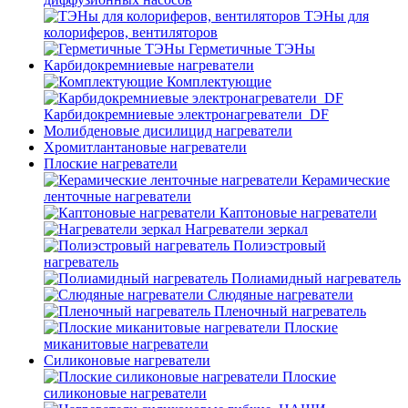
ТЭНы для
колориферов, вентиляторов
Герметичные ТЭНы
Карбидокремниевые нагреватели
Комплектующие
Карбидокремниевые электронагреватели_DF
Молибденовые дисилицид нагреватели
Хромитлантановые нагреватели
Плоские нагреватели
Керамические
ленточные нагреватели
Каптоновые нагреватели
Нагреватели зеркал
Полиэстровый
нагреватель
Полиамидный нагреватель
Слюдяные нагреватели
Пленочный нагреватель
Плоские
миканитовые нагреватели
Силиконовые нагреватели
Плоские
силиконовые нагреватели