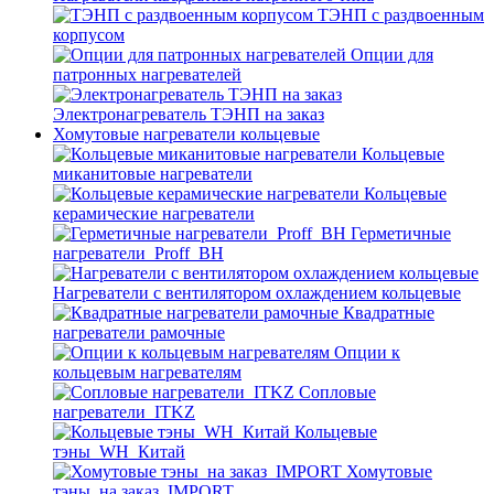
ТЭНП с раздвоенным
корпусом
Опции для
патронных нагревателей
Электронагреватель ТЭНП на заказ
Хомутовые нагреватели кольцевые
Кольцевые
миканитовые нагреватели
Кольцевые
керамические нагреватели
Герметичные
нагреватели_Proff_BH
Нагреватели с вентилятором охлаждением кольцевые
Квадратные
нагреватели рамочные
Опции к
кольцевым нагревателям
Cопловые
нагреватели_ITKZ
Кольцевые
тэны_WH_Китай
Хомутовые
тэны_на заказ_IMPORT