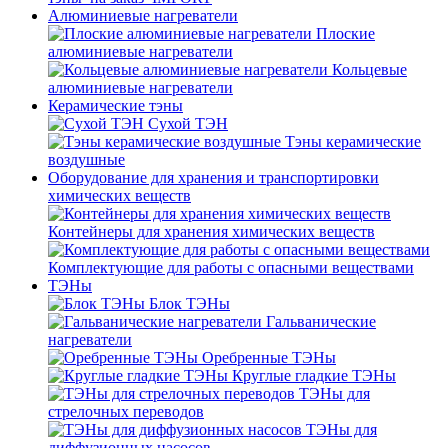
Алюминиевые нагреватели
Плоские
алюминиевые нагреватели
Кольцевые
алюминиевые нагреватели
Керамические тэны
Сухой ТЭН
Тэны керамические
воздушные
Оборудование для хранения и транспортировки
химических веществ
Контейнеры для хранения химических веществ
Комплектующие для работы с опасными веществами
ТЭНы
Блок ТЭНы
Гальванические
нагреватели
Оребренные ТЭНы
Круглые гладкие ТЭНы
ТЭНы для
стрелочных переводов
ТЭНы для
диффузионных насосов