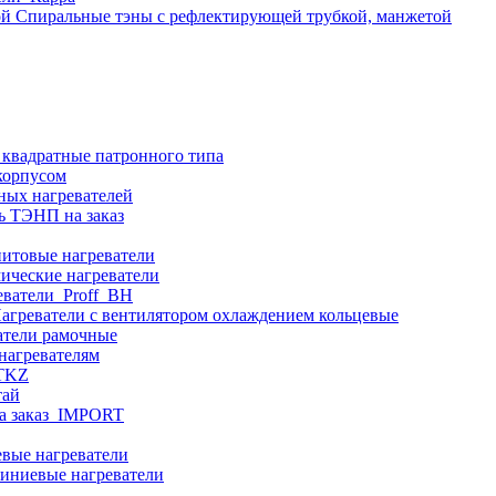
Спиральные тэны с рефлектирующей трубкой, манжетой
 квадратные патронного типа
корпусом
ных нагревателей
ь ТЭНП на заказ
итовые нагреватели
ические нагреватели
еватели_Proff_BH
агреватели с вентилятором охлаждением кольцевые
атели рамочные
нагревателям
ITKZ
тай
а заказ_IMPORT
вые нагреватели
иниевые нагреватели