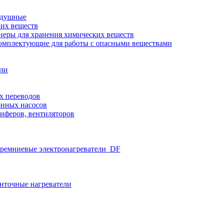
здушные
ких веществ
неры для хранения химических веществ
омплектующие для работы с опасными веществами
ели
х переводов
нных насосов
иферов, вентиляторов
ремниевые электронагреватели_DF
нточные нагреватели