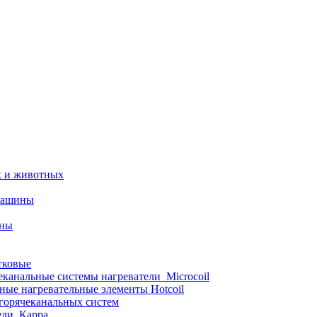
х и животных
машины
ины
тковые
еканальные системы нагреватели_Microcoil
ные нагревательные элементы Hotcoil
 горячеканальных систем
ели_Карра