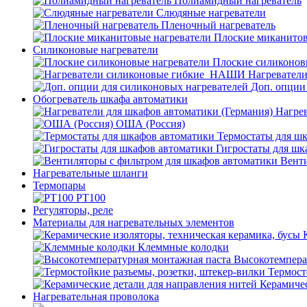
Полиамидный нагреватель
Слюдяные нагреватели
Пленочный нагреватель
Плоские миканитов
Силиконовые нагреватели
Плоские силиконов
Нагревател
Доп. опции
Обогреватель шкафа автоматики
Нагрев
ОША (Россия)
Термостаты для ш
Гигростаты для шк
Венти
Нагревательные шланги
Термопары
PT100
Регуляторы, реле
Материалы для нагревательных элементов
Клеммные колодки
Высокотемпера
Термост
Керамичес
Нагревательная проволока