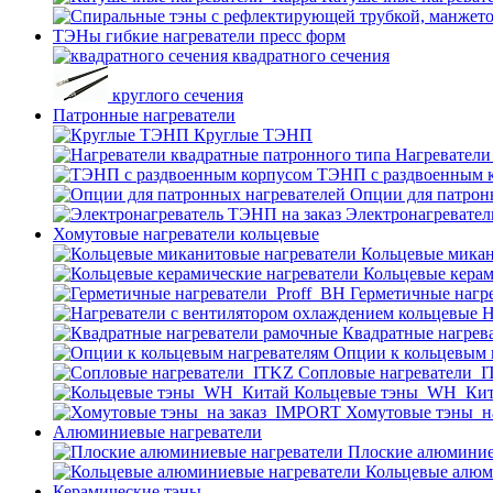
ТЭНы гибкие нагреватели пресс форм
квадратного сечения
круглого сечения
Патронные нагреватели
Круглые ТЭНП
Нагреватели
ТЭНП с раздвоенным 
Опции для патрон
Электронагревател
Хомутовые нагреватели кольцевые
Кольцевые микан
Кольцевые керам
Герметичные нагр
Н
Квадратные нагрев
Опции к кольцевым 
Cопловые нагреватели_
Кольцевые тэны_WH_Ки
Хомутовые тэны_н
Алюминиевые нагреватели
Плоские алюминие
Кольцевые алюм
Керамические тэны