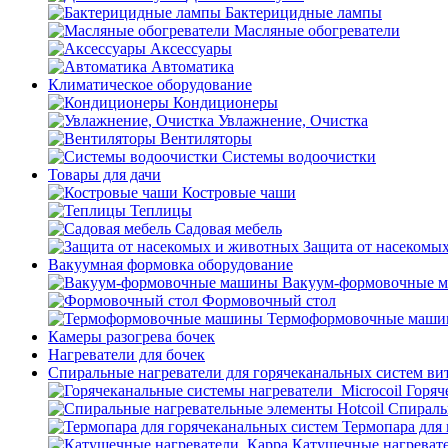
Бактерицидные лампы
Масляные обогреватели
Аксессуары
Автоматика
Климатическое оборудование
Кондиционеры
Увлажнение, Очистка
Вентиляторы
Системы водоочистки
Товары для дачи
Костровые чаши
Теплицы
Садовая мебель
Защита от насекомы
Вакуумная формовка оборудование
Вакуум-формовочные 
Формовочный стол
Термоформовочные маш
Камеры разогрева бочек
Нагреватели для бочек
Спиральные нагреватели для горячеканальных систем ви
Горяч
Спираль
Термопара для
Катушечные нагреват