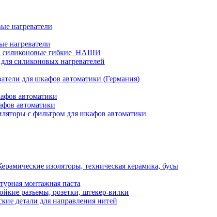
ые нагреватели
ые нагреватели
и силиконовые гибкие_НАШИ
 для силиконовых нагревателей
атели для шкафов автоматики (Германия)
кафов автоматики
афов автоматики
ляторы с фильтром для шкафов автоматики
Керамические изоляторы, техническая керамика, бусы
турная монтажная паста
ойкие разъемы, розетки, штекер-вилки
кие детали для направления нитей