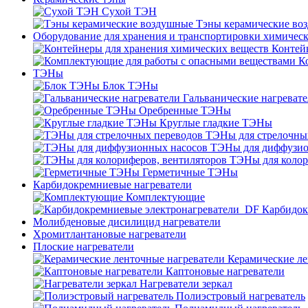
Сухой ТЭН
Тэны керамические во
Оборудование для хранения и транспортировки химичес
Контей
К
ТЭНы
Блок ТЭНы
Гальванические нагреват
Оребренные ТЭНы
Круглые гладкие ТЭНы
ТЭНы для стрелочны
ТЭНы для диффузио
ТЭНы для колор
Герметичные ТЭНы
Карбидокремниевые нагреватели
Комплектующие
Карбидок
Молибденовые дисилицид нагреватели
Хромитлантановые нагреватели
Плоские нагреватели
Керамические ле
Каптоновые нагреватели
Нагреватели зеркал
Полиэстровый нагреватель