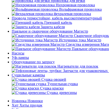
проволока для резки
Нихромовая проволока
Вольфрамовая проволока
фехралевая проволока
Провода термостойкие, кабель высокотемпературный
Греющий кабель
Защита кабеля
Паяльное и сварочное оборудование Магистр
Сварочное оборудов
Источники тока Магистр
Средства измерения Маг
Паяльное оборудован
Насосы
Уф-лампы
Оборудование по запросу
Нагреватели для поилок
Сушильные камеры
Сушка овощей
Туннельная сушка
Сушка краски
Сушка древесины
Новинка
Новинки
Хит
Хиты продаж