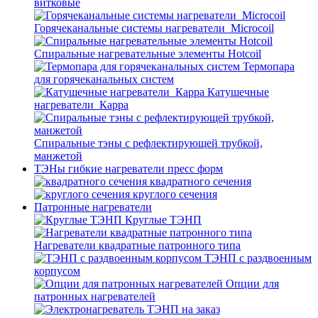
витковые
Горячеканальные системы нагреватели_Microcoil
Спиральные нагревательные элементы Hotcoil
Термопара
для горячеканальных систем
Катушечные
нагреватели_Карра
Спиральные тэны с рефлектирующей трубкой,
манжетой
ТЭНы гибкие нагреватели пресс форм
квадратного сечения
круглого сечения
Патронные нагреватели
Круглые ТЭНП
Нагреватели квадратные патронного типа
ТЭНП с раздвоенным
корпусом
Опции для
патронных нагревателей