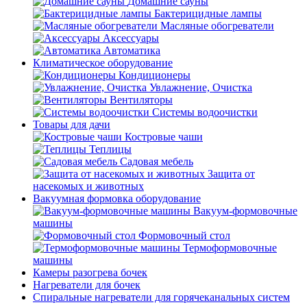
Домашние сауны
Бактерицидные лампы
Масляные обогреватели
Аксессуары
Автоматика
Климатическое оборудование
Кондиционеры
Увлажнение, Очистка
Вентиляторы
Системы водоочистки
Товары для дачи
Костровые чаши
Теплицы
Садовая мебель
Защита от
насекомых и животных
Вакуумная формовка оборудование
Вакуум-формовочные
машины
Формовочный стол
Термоформовочные
машины
Камеры разогрева бочек
Нагреватели для бочек
Спиральные нагреватели для горячеканальных систем