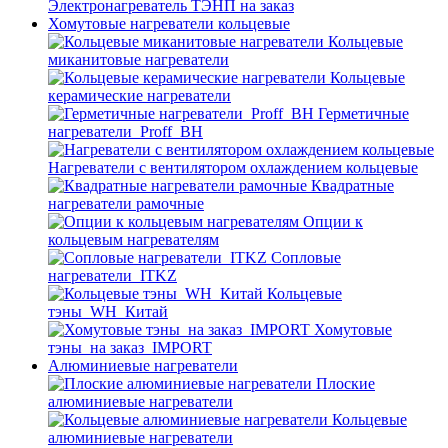
Электронагреватель ТЭНП на заказ
Хомутовые нагреватели кольцевые
Кольцевые
миканитовые нагреватели
Кольцевые
керамические нагреватели
Герметичные
нагреватели_Proff_BH
Нагреватели с вентилятором охлаждением кольцевые
Квадратные
нагреватели рамочные
Опции к
кольцевым нагревателям
Cопловые
нагреватели_ITKZ
Кольцевые
тэны_WH_Китай
Хомутовые
тэны_на заказ_IMPORT
Алюминиевые нагреватели
Плоские
алюминиевые нагреватели
Кольцевые
алюминиевые нагреватели