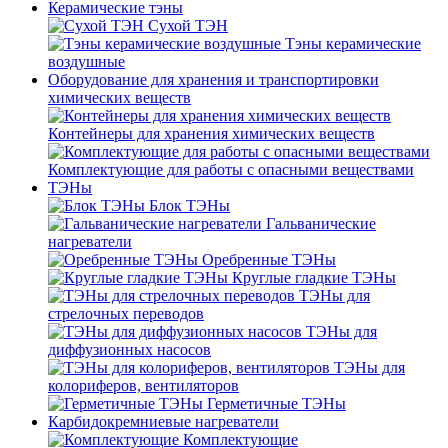
Керамические тэны
Сухой ТЭН
Тэны керамические
воздушные
Оборудование для хранения и транспортировки
химических веществ
Контейнеры для хранения химических веществ
Комплектующие для работы с опасными веществами
ТЭНы
Блок ТЭНы
Гальванические
нагреватели
Оребренные ТЭНы
Круглые гладкие ТЭНы
ТЭНы для
стрелочных переводов
ТЭНы для
диффузионных насосов
ТЭНы для
колориферов, вентиляторов
Герметичные ТЭНы
Карбидокремниевые нагреватели
Комплектующие