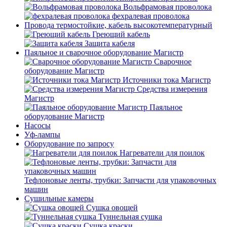
Вольфрамовая проволока
фехралевая проволока
Провода термостойкие, кабель высокотемпературный
Греющий кабель
Защита кабеля
Паяльное и сварочное оборудование Магистр
Сварочное
оборудование Магистр
Источники тока Магистр
Средства измерения
Магистр
Паяльное
оборудование Магистр
Насосы
Уф-лампы
Оборудование по запросу
Нагреватели для поилок
Тефлоновые ленты, трубки: Запчасти для упаковочных
машин
Сушильные камеры
Сушка овощей
Туннельная сушка
Сушка краски