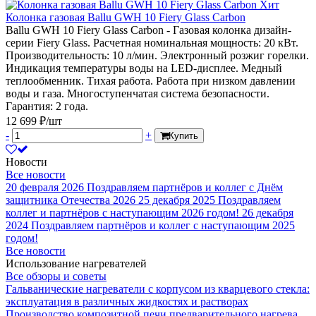
Хит
Колонка газовая Ballu GWH 10 Fiery Glass Carbon
Ballu GWH 10 Fiery Glass Carbon - Газовая колонка дизайн-
серии Fiery Glass. Расчетная номинальная мощность: 20 кВт.
Производительность: 10 л/мин. Электронный розжиг горелки.
Индикация температуры воды на LED-дисплее. Медный
теплообменник. Тихая работа. Работа при низком давлении
воды и газа. Многоступенчатая система безопасности.
Гарантия: 2 года.
12 699 ₽/шт
-
+
Купить
Новости
Все новости
20 февраля 2026
Поздравляем партнёров и коллег с Днём
защитника Отечества 2026
25 декабря 2025
Поздравляем
коллег и партнёров с наступающим 2026 годом!
26 декабря
2024
Поздравляем партнёров и коллег с наступающим 2025
годом!
Все новости
Использование нагревателей
Все обзоры и советы
Гальванические нагреватели с корпусом из кварцевого стекла:
эксплуатация в различных жидкостях и растворах
Производство композитной печи предварительного нагрева