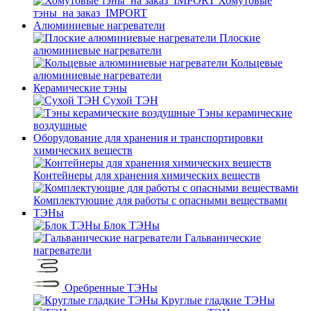
Хомутовые
тэны_на заказ_IMPORT
Алюминиевые нагреватели
Плоские
алюминиевые нагреватели
Кольцевые
алюминиевые нагреватели
Керамические тэны
Сухой ТЭН
Тэны керамические
воздушные
Оборудование для хранения и транспортировки
химических веществ
Контейнеры для хранения химических веществ
Комплектующие для работы с опасными веществами
ТЭНы
Блок ТЭНы
Гальванические
нагреватели
Оребренные ТЭНы
Круглые гладкие ТЭНы