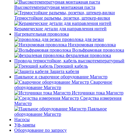
Высокотемпературная монтажная паста
Термостойкие разъемы, розетки, штекер-вилки
Керамические детали для направления нитей
Нагревательная проволока
проволока для резки
Нихромовая проволока
Вольфрамовая проволока
фехралевая проволока
Провода термостойкие, кабель высокотемпературный
Греющий кабель
Защита кабеля
Паяльное и сварочное оборудование Магистр
Сварочное
оборудование Магистр
Источники тока Магистр
Средства измерения
Магистр
Паяльное
оборудование Магистр
Насосы
Уф-лампы
Оборудование по запросу