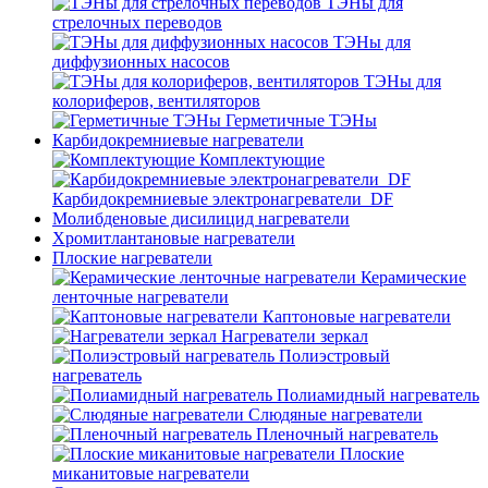
ТЭНы для
стрелочных переводов
ТЭНы для
диффузионных насосов
ТЭНы для
колориферов, вентиляторов
Герметичные ТЭНы
Карбидокремниевые нагреватели
Комплектующие
Карбидокремниевые электронагреватели_DF
Молибденовые дисилицид нагреватели
Хромитлантановые нагреватели
Плоские нагреватели
Керамические
ленточные нагреватели
Каптоновые нагреватели
Нагреватели зеркал
Полиэстровый
нагреватель
Полиамидный нагреватель
Слюдяные нагреватели
Пленочный нагреватель
Плоские
миканитовые нагреватели