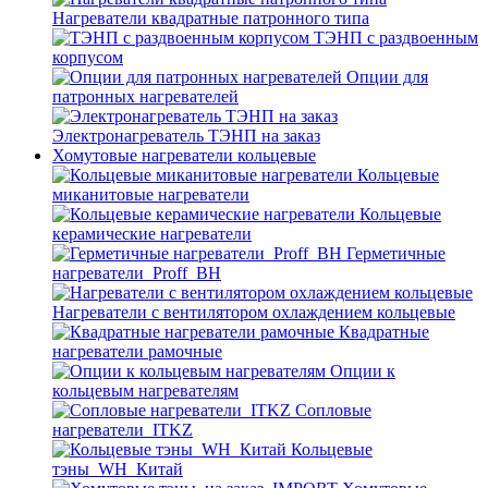
Нагреватели квадратные патронного типа
ТЭНП с раздвоенным
корпусом
Опции для
патронных нагревателей
Электронагреватель ТЭНП на заказ
Хомутовые нагреватели кольцевые
Кольцевые
миканитовые нагреватели
Кольцевые
керамические нагреватели
Герметичные
нагреватели_Proff_BH
Нагреватели с вентилятором охлаждением кольцевые
Квадратные
нагреватели рамочные
Опции к
кольцевым нагревателям
Cопловые
нагреватели_ITKZ
Кольцевые
тэны_WH_Китай