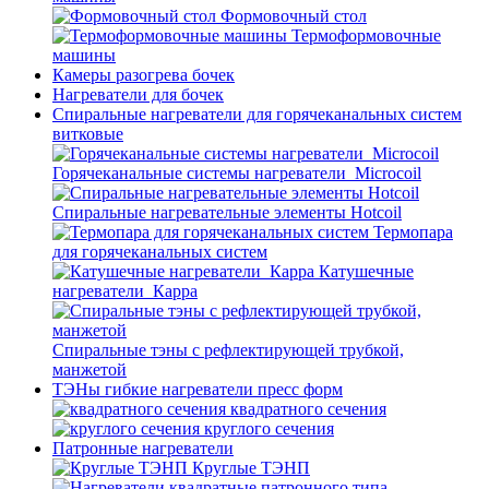
Формовочный стол
Термоформовочные
машины
Камеры разогрева бочек
Нагреватели для бочек
Спиральные нагреватели для горячеканальных систем
витковые
Горячеканальные системы нагреватели_Microcoil
Спиральные нагревательные элементы Hotcoil
Термопара
для горячеканальных систем
Катушечные
нагреватели_Карра
Спиральные тэны с рефлектирующей трубкой,
манжетой
ТЭНы гибкие нагреватели пресс форм
квадратного сечения
круглого сечения
Патронные нагреватели
Круглые ТЭНП