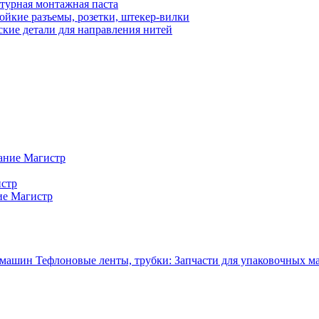
турная монтажная паста
ойкие разъемы, розетки, штекер-вилки
кие детали для направления нитей
ание Магистр
истр
ие Магистр
Тефлоновые ленты, трубки: Запчасти для упаковочных 