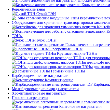
Плоские алюминие
Кольцевые алюм
Керамические тэны
Сухой ТЭН
Тэны керамические во
Оборудование для хранения и транспортировки химичес
Контей
К
ТЭНы
Блок ТЭНы
Гальванические нагреват
Оребренные ТЭНы
Круглые гладкие ТЭНы
ТЭНы для стрелочны
ТЭНы для диффузио
ТЭНы для колор
Герметичные ТЭНы
Карбидокремниевые нагреватели
Комплектующие
Карбидок
Молибденовые дисилицид нагреватели
Хромитлантановые нагреватели
Плоские нагреватели
Керамические ле
Каптоновые нагреватели