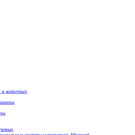
х и животных
машины
ины
тковые
еканальные системы нагреватели_Microcoil