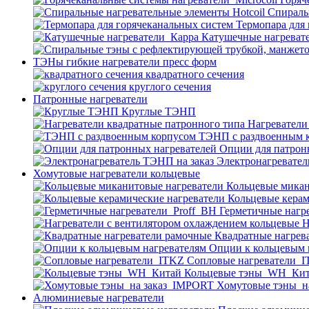
Спираль
Термопара для
Катушечные нагреват
ТЭНы гибкие нагреватели пресс форм
квадратного сечения
круглого сечения
Патронные нагреватели
Круглые ТЭНП
Нагреватели
ТЭНП с раздвоенным 
Опции для патрон
Электронагревател
Хомутовые нагреватели кольцевые
Кольцевые микан
Кольцевые керам
Герметичные нагр
Н
Квадратные нагрев
Опции к кольцевым 
Cопловые нагреватели_
Кольцевые тэны_WH_Ки
Хомутовые тэны_н
Алюминиевые нагреватели