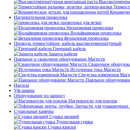
Высокотемпера
Термост
Керамичес
Нагревательная проволока
проволока для резки
Нихромовая проволока
Вольфрамовая проволока
фехралевая проволока
Провода термостойкие, кабель высокотемпературный
Греющий кабель
Защита кабеля
Паяльное и сварочное оборудование Магистр
Сварочное оборудов
Источники тока Магистр
Средства измерения Маг
Паяльное оборудован
Насосы
Уф-лампы
Оборудование по запросу
Нагреватели для поилок
Сушильные камеры
Сушка овощей
Туннельная сушка
Сушка краски