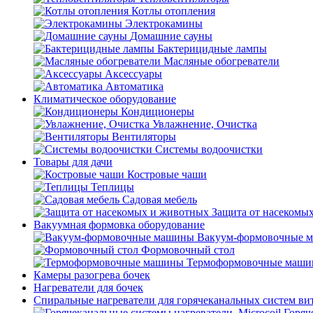
Котлы отопления
Электрокамины
Домашние сауны
Бактерицидные лампы
Масляные обогреватели
Аксессуары
Автоматика
Климатическое оборудование
Кондиционеры
Увлажнение, Очистка
Вентиляторы
Системы водоочистки
Товары для дачи
Костровые чаши
Теплицы
Садовая мебель
Защита от насекомы
Вакуумная формовка оборудование
Вакуум-формовочные 
Формовочный стол
Термоформовочные маш
Камеры разогрева бочек
Нагреватели для бочек
Спиральные нагреватели для горячеканальных систем ви
Горяч