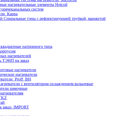
ные нагревательные элементы Hotcoil
 горячеканальных систем
ели_Карра
Спиральные тэны с рефлектирующей трубкой, манжетой
 квадратные патронного типа
корпусом
ных нагревателей
ь ТЭНП на заказ
итовые нагреватели
ические нагреватели
еватели_Proff_BH
агреватели с вентилятором охлаждением кольцевые
атели рамочные
нагревателям
ITKZ
тай
а заказ_IMPORT