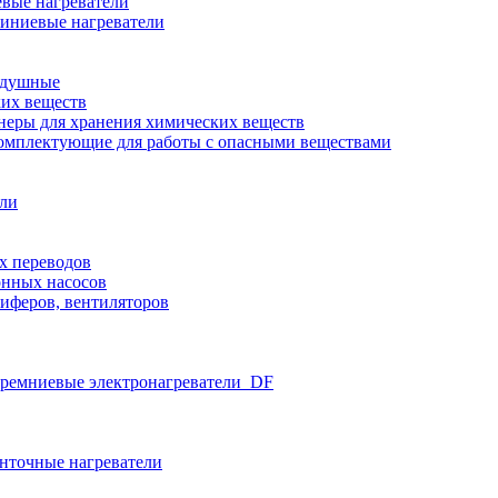
вые нагреватели
иниевые нагреватели
здушные
ких веществ
неры для хранения химических веществ
омплектующие для работы с опасными веществами
ели
х переводов
нных насосов
иферов, вентиляторов
ремниевые электронагреватели_DF
нточные нагреватели