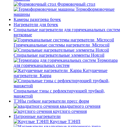
Формовочный стол
Термоформовочные
машины
Камеры разогрева бочек
Нагреватели для бочек
Спиральные нагреватели для горячеканальных систем
витковые
Горячеканальные системы нагреватели_Microcoil
Спиральные нагревательные элементы Hotcoil
Термопара
для горячеканальных систем
Катушечные
нагреватели_Карра
Спиральные тэны с рефлектирующей трубкой,
манжетой
ТЭНы гибкие нагреватели пресс форм
квадратного сечения
круглого сечения
Патронные нагреватели
Круглые ТЭНП