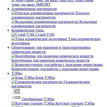
Хомутовые
тэны_на заказ_IMPORT
Алюминиевые нагреватели
Плоские
алюминиевые нагреватели
Кольцевые
алюминиевые нагреватели
Керамические тэны
Сухой ТЭН
Тэны керамические
воздушные
Оборудование для хранения и транспортировки
химических веществ
Контейнеры для хранения химических веществ
Комплектующие для работы с опасными веществами
ТЭНы
Блок ТЭНы
Гальванические
нагреватели
Оребренные ТЭНы
Круглые гладкие ТЭНы