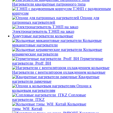
Нагреватели квадратные патронного типа
ТЭНП с раздвоенным
корпусом
Опции для
патронных нагревателей
Электронагреватель ТЭНП на заказ
Хомутовые нагреватели кольцевые
Кольцевые
миканитовые нагреватели
Кольцевые
керамические нагреватели
Герметичные
нагреватели_Proff_BH
Нагреватели с вентилятором охлаждением кольцевые
Квадратные
нагреватели рамочные
Опции к
кольцевым нагревателям
Cопловые
нагреватели_ITKZ
Кольцевые
тэны_WH_Китай