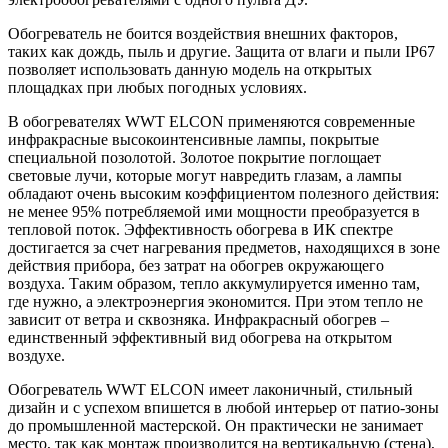
Обогреватель не боится воздействия внешних факторов,
таких как дождь, пыль и другие. Защита от влаги и пыли IP67
позволяет использовать данную модель на открытых
площадках при любых погодных условиях.
В обогревателях WWT ELCON применяются современные
инфракрасные высокоинтенсивные лампы, покрытые
специальной позолотой. Золотое покрытие поглощает
световые лучи, которые могут навредить глазам, а лампы
обладают очень высоким коэффициентом полезного действия:
не менее 95% потребляемой ими мощности преобразуется в
тепловой поток. Эффективность обогрева в ИК спектре
достигается за счет нагревания предметов, находящихся в зоне
действия прибора, без затрат на обогрев окружающего
воздуха. Таким образом, тепло аккумулируется именно там,
где нужно, а электроэнергия экономится. При этом тепло не
зависит от ветра и сквозняка. Инфракрасный обогрев –
единственный эффективный вид обогрева на открытом
воздухе.
Обогреватель WWT ELCON имеет лаконичный, стильный
дизайн и с успехом впишется в любой интерьер от патио-зоны
до промышленной мастерской. Он практически не занимает
место, так как монтаж производится на вертикальную (стена),