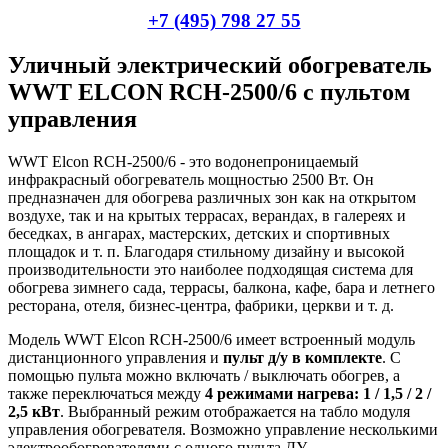
+7 (495) 798 27 55
Уличный электрический обогреватель
WWT ELCON RCH-2500/6 с пультом
управления
WWT Elcon RCH-2500/6 - это водонепроницаемый
инфракрасный обогреватель мощностью 2500 Вт. Он
предназначен для обогрева различных зон как на открытом
воздухе, так и на крытых террасах, верандах, в галереях и
беседках, в ангарах, мастерских, детских и спортивных
площадок и т. п. Благодаря стильному дизайну и высокой
производительности это наиболее подходящая система для
обогрева зимнего сада, террасы, балкона, кафе, бара и летнего
ресторана, отеля, бизнес-центра, фабрики, церкви и т. д.
Модель WWT Elcon RCH-2500/6 имеет встроенный модуль
дистанционного управления и
пульт д/у в комплекте
. С
помощью пульта можно включать / выключать обогрев, а
также переключаться между
4 режимами нагрева: 1 / 1,5 / 2 /
2,5 кВт
. Выбранный режим отображается на табло модуля
управления обогревателя. Возможно управление несколькими
электрообогревателями с одного пульта ДУ.