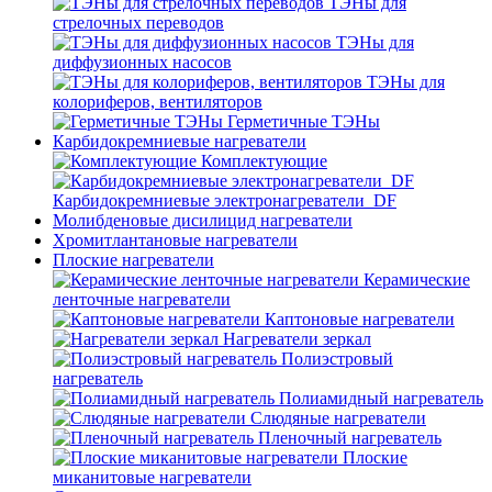
ТЭНы для
стрелочных переводов
ТЭНы для
диффузионных насосов
ТЭНы для
колориферов, вентиляторов
Герметичные ТЭНы
Карбидокремниевые нагреватели
Комплектующие
Карбидокремниевые электронагреватели_DF
Молибденовые дисилицид нагреватели
Хромитлантановые нагреватели
Плоские нагреватели
Керамические
ленточные нагреватели
Каптоновые нагреватели
Нагреватели зеркал
Полиэстровый
нагреватель
Полиамидный нагреватель
Слюдяные нагреватели
Пленочный нагреватель
Плоские
миканитовые нагреватели