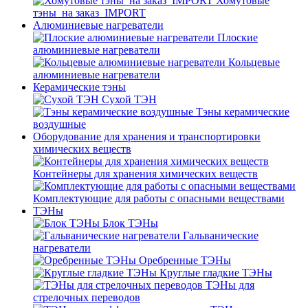
Хомутовые
тэны_на заказ_IMPORT
Алюминиевые нагреватели
Плоские
алюминиевые нагреватели
Кольцевые
алюминиевые нагреватели
Керамические тэны
Сухой ТЭН
Тэны керамические
воздушные
Оборудование для хранения и транспортировки
химических веществ
Контейнеры для хранения химических веществ
Комплектующие для работы с опасными веществами
ТЭНы
Блок ТЭНы
Гальванические
нагреватели
Оребренные ТЭНы
Круглые гладкие ТЭНы
ТЭНы для
стрелочных переводов