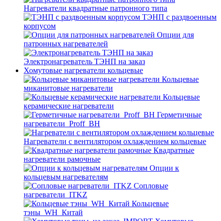
Нагреватели квадратные патронного типа
ТЭНП с раздвоенным
корпусом
Опции для
патронных нагревателей
Электронагреватель ТЭНП на заказ
Хомутовые нагреватели кольцевые
Кольцевые
миканитовые нагреватели
Кольцевые
керамические нагреватели
Герметичные
нагреватели_Proff_BH
Нагреватели с вентилятором охлаждением кольцевые
Квадратные
нагреватели рамочные
Опции к
кольцевым нагревателям
Cопловые
нагреватели_ITKZ
Кольцевые
тэны_WH_Китай