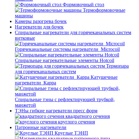
Формовочный стол
Термоформовочные
машины
Камеры разогрева бочек
Нагреватели для бочек
Спиральные нагреватели для горячеканальных систем
витковые
Горячеканальные системы нагреватели_Microcoil
Спиральные нагревательные элементы Hotcoil
Термопара
для горячеканальных систем
Катушечные
нагреватели_Карра
Спиральные тэны с рефлектирующей трубкой,
манжетой
ТЭНы гибкие нагреватели пресс форм
квадратного сечения
круглого сечения
Патронные нагреватели
Круглые ТЭНП