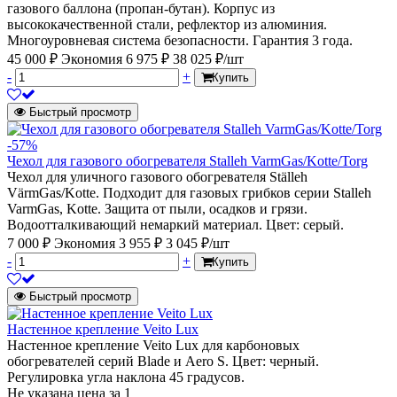
газового баллона (пропан-бутан). Корпус из
высококачественной стали, рефлектор из алюминия.
Многоуровневая система безопасности. Гарантия 3 года.
45 000 ₽
Экономия 6 975 ₽
38 025 ₽/шт
-
+
Купить
Быстрый просмотр
-57%
Чехол для газового обогревателя Stalleh VarmGas/Kotte/Torg
Чехол для уличного газового обогревателя Ställeh
VärmGas/Kotte. Подходит для газовых грибков серии Stalleh
VarmGas, Kotte. Защита от пыли, осадков и грязи.
Водоотталкивающий немаркий материал. Цвет: серый.
7 000 ₽
Экономия 3 955 ₽
3 045 ₽/шт
-
+
Купить
Быстрый просмотр
Настенное крепление Veito Lux
Настенное крепление Veito Lux для карбоновых
обогревателей серий Blade и Aero S. Цвет: черный.
Регулировка угла наклона 45 градусов.
Не указана цена
за 1