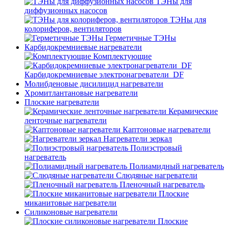
ТЭНы для
диффузионных насосов
ТЭНы для
колориферов, вентиляторов
Герметичные ТЭНы
Карбидокремниевые нагреватели
Комплектующие
Карбидокремниевые электронагреватели_DF
Молибденовые дисилицид нагреватели
Хромитлантановые нагреватели
Плоские нагреватели
Керамические
ленточные нагреватели
Каптоновые нагреватели
Нагреватели зеркал
Полиэстровый
нагреватель
Полиамидный нагреватель
Слюдяные нагреватели
Пленочный нагреватель
Плоские
миканитовые нагреватели
Силиконовые нагреватели
Плоские