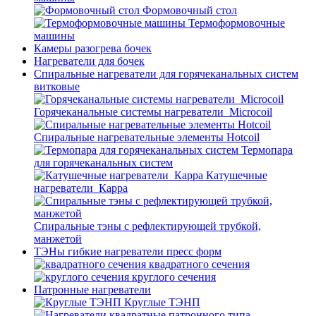
Формовочный стол
Термоформовочные
машины
Камеры разогрева бочек
Нагреватели для бочек
Спиральные нагреватели для горячеканальных систем
витковые
Горячеканальные системы нагреватели_Microcoil
Спиральные нагревательные элементы Hotcoil
Термопара
для горячеканальных систем
Катушечные
нагреватели_Карра
Спиральные тэны с рефлектирующей трубкой,
манжетой
ТЭНы гибкие нагреватели пресс форм
квадратного сечения
круглого сечения
Патронные нагреватели
Круглые ТЭНП