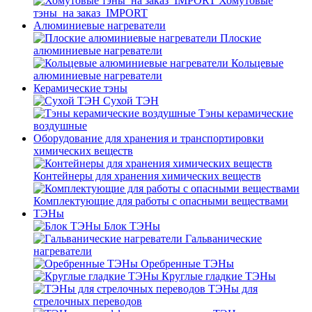
Хомутовые
тэны_на заказ_IMPORT
Алюминиевые нагреватели
Плоские
алюминиевые нагреватели
Кольцевые
алюминиевые нагреватели
Керамические тэны
Сухой ТЭН
Тэны керамические
воздушные
Оборудование для хранения и транспортировки
химических веществ
Контейнеры для хранения химических веществ
Комплектующие для работы с опасными веществами
ТЭНы
Блок ТЭНы
Гальванические
нагреватели
Оребренные ТЭНы
Круглые гладкие ТЭНы
ТЭНы для
стрелочных переводов