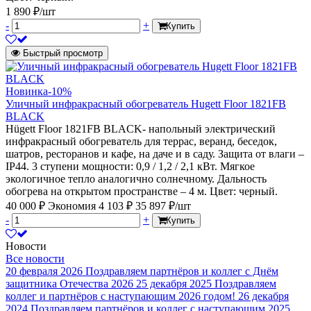
1 890 ₽/шт
-
+
Купить
Быстрый просмотр
Новинка
-10%
Уличный инфракрасный обогреватель Hugett Floor 1821FB
BLACK
Hügett Floor 1821FB BLACK- напольный электрический
инфракрасный обогреватель для террас, веранд, беседок,
шатров, ресторанов и кафе, на даче и в саду. Защита от влаги –
IP44. 3 ступени мощности: 0,9 / 1,2 / 2,1 кВт. Мягкое
экологичное тепло аналогично солнечному. Дальность
обогрева на открытом пространстве – 4 м. Цвет: черный.
40 000 ₽
Экономия 4 103 ₽
35 897 ₽/шт
-
+
Купить
Новости
Все новости
20 февраля 2026
Поздравляем партнёров и коллег с Днём
защитника Отечества 2026
25 декабря 2025
Поздравляем
коллег и партнёров с наступающим 2026 годом!
26 декабря
2024
Поздравляем партнёров и коллег с наступающим 2025