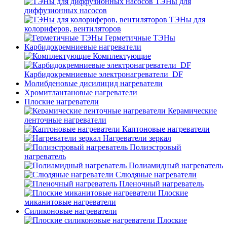
ТЭНы для
диффузионных насосов
ТЭНы для
колориферов, вентиляторов
Герметичные ТЭНы
Карбидокремниевые нагреватели
Комплектующие
Карбидокремниевые электронагреватели_DF
Молибденовые дисилицид нагреватели
Хромитлантановые нагреватели
Плоские нагреватели
Керамические
ленточные нагреватели
Каптоновые нагреватели
Нагреватели зеркал
Полиэстровый
нагреватель
Полиамидный нагреватель
Слюдяные нагреватели
Пленочный нагреватель
Плоские
миканитовые нагреватели
Силиконовые нагреватели
Плоские