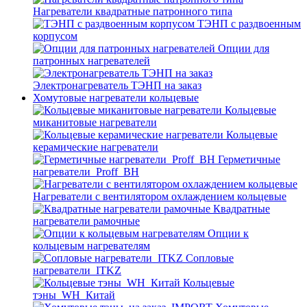
Нагреватели квадратные патронного типа
ТЭНП с раздвоенным
корпусом
Опции для
патронных нагревателей
Электронагреватель ТЭНП на заказ
Хомутовые нагреватели кольцевые
Кольцевые
миканитовые нагреватели
Кольцевые
керамические нагреватели
Герметичные
нагреватели_Proff_BH
Нагреватели с вентилятором охлаждением кольцевые
Квадратные
нагреватели рамочные
Опции к
кольцевым нагревателям
Cопловые
нагреватели_ITKZ
Кольцевые
тэны_WH_Китай