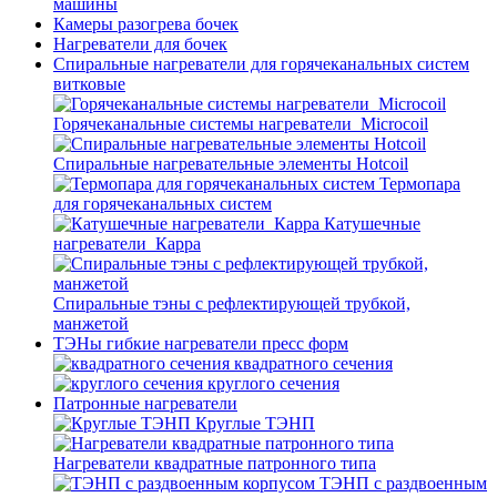
машины
Камеры разогрева бочек
Нагреватели для бочек
Спиральные нагреватели для горячеканальных систем
витковые
Горячеканальные системы нагреватели_Microcoil
Спиральные нагревательные элементы Hotcoil
Термопара
для горячеканальных систем
Катушечные
нагреватели_Карра
Спиральные тэны с рефлектирующей трубкой,
манжетой
ТЭНы гибкие нагреватели пресс форм
квадратного сечения
круглого сечения
Патронные нагреватели
Круглые ТЭНП
Нагреватели квадратные патронного типа
ТЭНП с раздвоенным