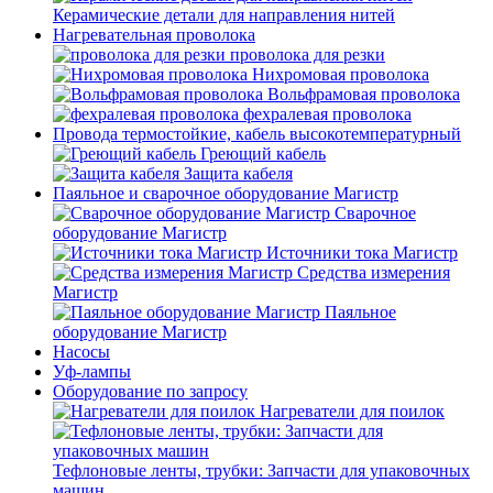
Керамические детали для направления нитей
Нагревательная проволока
проволока для резки
Нихромовая проволока
Вольфрамовая проволока
фехралевая проволока
Провода термостойкие, кабель высокотемпературный
Греющий кабель
Защита кабеля
Паяльное и сварочное оборудование Магистр
Сварочное
оборудование Магистр
Источники тока Магистр
Средства измерения
Магистр
Паяльное
оборудование Магистр
Насосы
Уф-лампы
Оборудование по запросу
Нагреватели для поилок
Тефлоновые ленты, трубки: Запчасти для упаковочных
машин