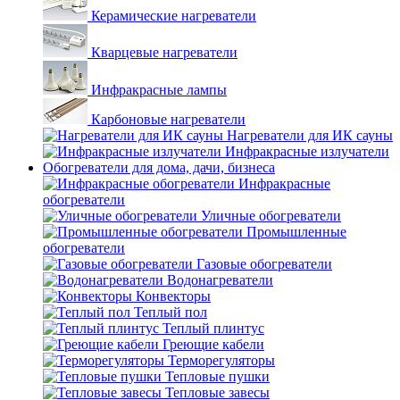
Керамические нагреватели
Кварцевые нагреватели
Инфракрасные лампы
Карбоновые нагреватели
Нагреватели для ИК сауны
Инфракрасные излучатели
Обогреватели для дома, дачи, бизнеса
Инфракрасные
обогреватели
Уличные обогреватели
Промышленные
обогреватели
Газовые обогреватели
Водонагреватели
Конвекторы
Теплый пол
Теплый плинтус
Греющие кабели
Терморегуляторы
Тепловые пушки
Тепловые завесы