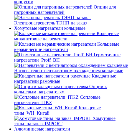
корпусом
Опции для
патронных нагревателей
Электронагреватель ТЭНП на заказ
Хомутовые нагреватели кольцевые
Кольцевые
миканитовые нагреватели
Кольцевые
керамические нагреватели
Герметичные
нагреватели_Proff_BH
Нагреватели с вентилятором охлаждением кольцевые
Квадратные
нагреватели рамочные
Опции к
кольцевым нагревателям
Cопловые
нагреватели_ITKZ
Кольцевые
тэны_WH_Китай
Хомутовые
тэны_на заказ_IMPORT
Алюминиевые нагреватели