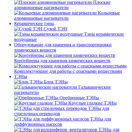
Плоские
алюминиевые нагреватели
Кольцевые
алюминиевые нагреватели
Керамические тэны
Сухой ТЭН
Тэны керамические
воздушные
Оборудование для хранения и транспортировки
химических веществ
Контейнеры для хранения химических веществ
Комплектующие для работы с опасными веществами
ТЭНы
Блок ТЭНы
Гальванические
нагреватели
Оребренные ТЭНы
Круглые гладкие ТЭНы
ТЭНы для
стрелочных переводов
ТЭНы для
диффузионных насосов
ТЭНы для