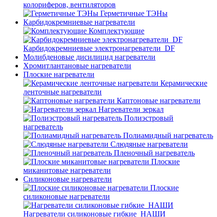
колориферов, вентиляторов
Герметичные ТЭНы
Карбидокремниевые нагреватели
Комплектующие
Карбидокремниевые электронагреватели_DF
Молибденовые дисилицид нагреватели
Хромитлантановые нагреватели
Плоские нагреватели
Керамические
ленточные нагреватели
Каптоновые нагреватели
Нагреватели зеркал
Полиэстровый
нагреватель
Полиамидный нагреватель
Слюдяные нагреватели
Пленочный нагреватель
Плоские
миканитовые нагреватели
Силиконовые нагреватели
Плоские
силиконовые нагреватели
Нагреватели силиконовые гибкие_НАШИ