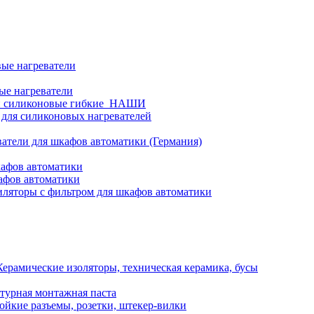
ые нагреватели
ые нагреватели
и силиконовые гибкие_НАШИ
 для силиконовых нагревателей
атели для шкафов автоматики (Германия)
кафов автоматики
афов автоматики
ляторы с фильтром для шкафов автоматики
Керамические изоляторы, техническая керамика, бусы
турная монтажная паста
ойкие разъемы, розетки, штекер-вилки