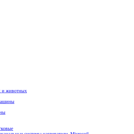
х и животных
машины
ины
тковые
еканальные системы нагреватели_Microcoil