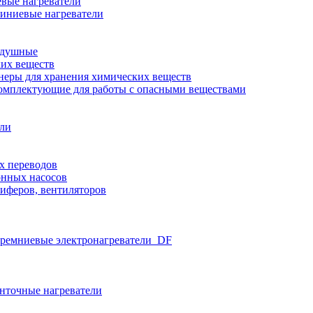
вые нагреватели
иниевые нагреватели
здушные
ких веществ
неры для хранения химических веществ
омплектующие для работы с опасными веществами
ели
х переводов
нных насосов
иферов, вентиляторов
ремниевые электронагреватели_DF
нточные нагреватели