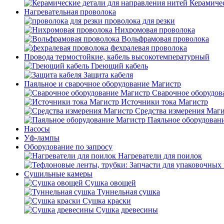
Керамичес
Нагревательная проволока
проволока для резки
Нихромовая проволока
Вольфрамовая проволока
фехралевая проволока
Провода термостойкие, кабель высокотемпературный
Греющий кабель
Защита кабеля
Паяльное и сварочное оборудование Магистр
Сварочное оборудов
Источники тока Магистр
Средства измерения Маг
Паяльное оборудован
Насосы
Уф-лампы
Оборудование по запросу
Нагреватели для поилок
Сушильные камеры
Сушка овощей
Туннельная сушка
Сушка краски
Сушка древесины