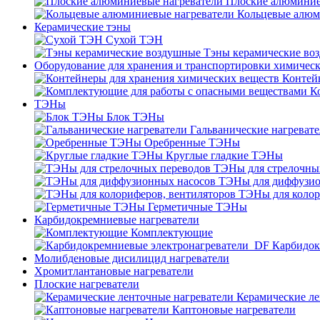
Плоские алюминие
Кольцевые алюм
Керамические тэны
Сухой ТЭН
Тэны керамические во
Оборудование для хранения и транспортировки химичес
Контей
К
ТЭНы
Блок ТЭНы
Гальванические нагреват
Оребренные ТЭНы
Круглые гладкие ТЭНы
ТЭНы для стрелочны
ТЭНы для диффузио
ТЭНы для колор
Герметичные ТЭНы
Карбидокремниевые нагреватели
Комплектующие
Карбидок
Молибденовые дисилицид нагреватели
Хромитлантановые нагреватели
Плоские нагреватели
Керамические ле
Каптоновые нагреватели