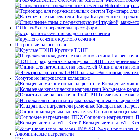
Спираль
Термопара для
Катушечные нагреват
ТЭНы гибкие нагреватели пресс форм
квадратного сечения
круглого сечения
Патронные нагреватели
Круглые ТЭНП
Нагреватели
ТЭНП с раздвоенным 
Опции для патрон
Электронагревател
Хомутовые нагреватели кольцевые
Кольцевые микан
Кольцевые керам
Герметичные нагр
Н
Квадратные нагрев
Опции к кольцевым 
Cопловые нагреватели_
Кольцевые тэны_WH_Ки
Хомутовые тэны_н
Алюминиевые нагреватели