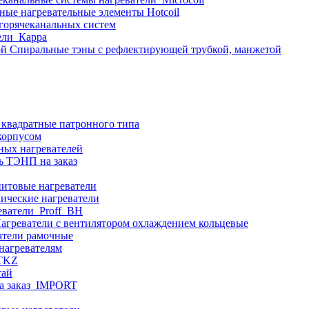
ные нагревательные элементы Hotcoil
 горячеканальных систем
ели_Карра
Спиральные тэны с рефлектирующей трубкой, манжетой
 квадратные патронного типа
корпусом
ных нагревателей
ь ТЭНП на заказ
итовые нагреватели
ические нагреватели
еватели_Proff_BH
агреватели с вентилятором охлаждением кольцевые
атели рамочные
нагревателям
ITKZ
тай
а заказ_IMPORT