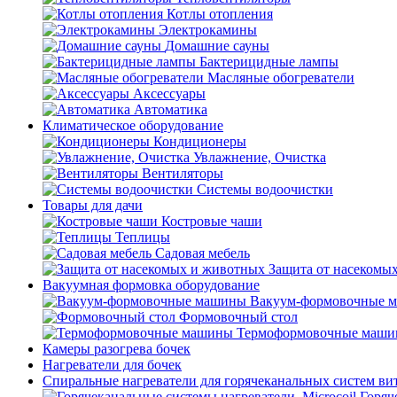
Котлы отопления
Электрокамины
Домашние сауны
Бактерицидные лампы
Масляные обогреватели
Аксессуары
Автоматика
Климатическое оборудование
Кондиционеры
Увлажнение, Очистка
Вентиляторы
Системы водоочистки
Товары для дачи
Костровые чаши
Теплицы
Садовая мебель
Защита от насекомы
Вакуумная формовка оборудование
Вакуум-формовочные 
Формовочный стол
Термоформовочные маш
Камеры разогрева бочек
Нагреватели для бочек
Спиральные нагреватели для горячеканальных систем ви
Горяч