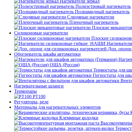
Нагреватели зеркал
Полиэстровый нагреватель
Полиамидный нагреватель
Слюдяные нагреватели
Пленочный нагреватель
Плоские миканитов
Силиконовые нагреватели
Плоские силиконов
Нагревател
Доп. опции
Обогреватель шкафа автоматики
Нагрев
ОША (Россия)
Термостаты для ш
Гигростаты для шк
Венти
Нагревательные шланги
Термопары
PT100
Регуляторы, реле
Материалы для нагревательных элементов
Клеммные колодки
Высокотемпера
Термост