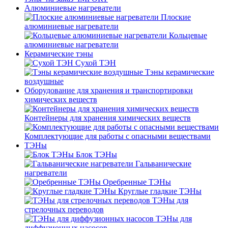
Алюминиевые нагреватели
Плоские
алюминиевые нагреватели
Кольцевые
алюминиевые нагреватели
Керамические тэны
Сухой ТЭН
Тэны керамические
воздушные
Оборудование для хранения и транспортировки
химических веществ
Контейнеры для хранения химических веществ
Комплектующие для работы с опасными веществами
ТЭНы
Блок ТЭНы
Гальванические
нагреватели
Оребренные ТЭНы
Круглые гладкие ТЭНы
ТЭНы для
стрелочных переводов
ТЭНы для
диффузионных насосов