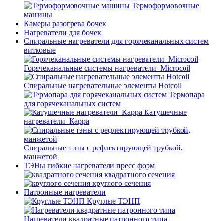
Термоформовочные
машины
Камеры разогрева бочек
Нагреватели для бочек
Спиральные нагреватели для горячеканальных систем
витковые
Горячеканальные системы нагреватели_Microcoil
Спиральные нагревательные элементы Hotcoil
Термопара
для горячеканальных систем
Катушечные
нагреватели_Карра
Спиральные тэны с рефлектирующей трубкой,
манжетой
ТЭНы гибкие нагреватели пресс форм
квадратного сечения
круглого сечения
Патронные нагреватели
Круглые ТЭНП
Нагреватели квадратные патронного типа