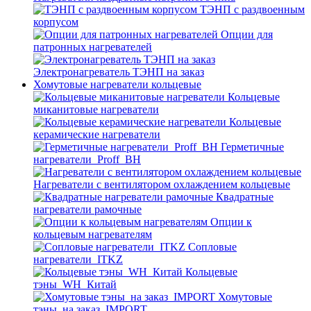
ТЭНП с раздвоенным
корпусом
Опции для
патронных нагревателей
Электронагреватель ТЭНП на заказ
Хомутовые нагреватели кольцевые
Кольцевые
миканитовые нагреватели
Кольцевые
керамические нагреватели
Герметичные
нагреватели_Proff_BH
Нагреватели с вентилятором охлаждением кольцевые
Квадратные
нагреватели рамочные
Опции к
кольцевым нагревателям
Cопловые
нагреватели_ITKZ
Кольцевые
тэны_WH_Китай
Хомутовые
тэны_на заказ_IMPORT