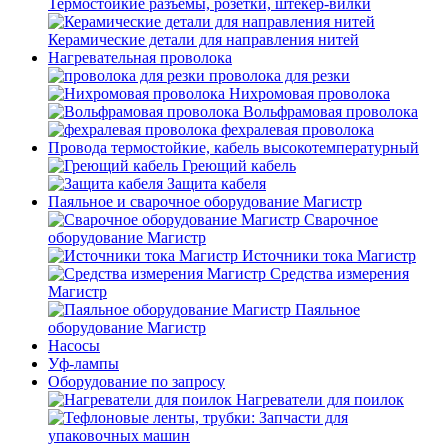
Термостойкие разъемы, розетки, штекер-вилки
Керамические детали для направления нитей
Нагревательная проволока
проволока для резки
Нихромовая проволока
Вольфрамовая проволока
фехралевая проволока
Провода термостойкие, кабель высокотемпературный
Греющий кабель
Защита кабеля
Паяльное и сварочное оборудование Магистр
Сварочное
оборудование Магистр
Источники тока Магистр
Средства измерения
Магистр
Паяльное
оборудование Магистр
Насосы
Уф-лампы
Оборудование по запросу
Нагреватели для поилок