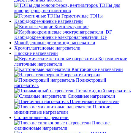
ТЭНы для
колориферов, вентиляторов
Герметичные ТЭНы
Карбидокремниевые нагреватели
Комплектующие
Карбидокремниевые электронагреватели_DF
Молибденовые дисилицид нагреватели
Хромитлантановые нагреватели
Плоские нагреватели
Керамические
ленточные нагреватели
Каптоновые нагреватели
Нагреватели зеркал
Полиэстровый
нагреватель
Полиамидный нагреватель
Слюдяные нагреватели
Пленочный нагреватель
Плоские
миканитовые нагреватели
Силиконовые нагреватели
Плоские
силиконовые нагреватели