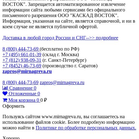
ВОСТОК". Запрещается автоматизированное извлечение
информации сайта любыми сервисами без официального
письменного разрешения ООО "КАСКАД ВОСТОК".
Информация, указанная на сайте, является справочной, и ни в
коем случае не является публичной офертой.
Доставка в любой город России и СНГ-->> подробнее
8 (800)
444-73-69
(бесплатно по РФ)
+7 (495)
661-01-39
(склад г. Москва)
+7 (812)
938-09-31
(г. Санкт-Петербург)
+7 (8452)
46-73-69
(производство г. Саратов)
zapros@mirnagreva.ru
8 (800) 444-73-69
zapros@mirnagreva.ru
Сравнение
0
Отложенные
0
Моя корзина
0
0
₽
Оформить
Пользуясь сайтом www.mirnagreva.ru, вы соглашаетесь на
использование файлов cookie. Более подробную информацию
можно найти в
Политике по обработке персональных данных.
Хорошо