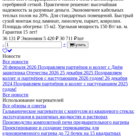
серебряной сеткой. Практичное решение: высочайшая
надежность за разумные деньги. Экономичнее кабельных
теплых полов на 20%. Для стандартных помещений. Быстрый
сухой монтаж под ламинат, линолеум, паркет, ковролин.
Площадь обогрева: 15 м2. Удельная мощность 150 Вт/ кв. м.
Гарантия 15 лет!
36 131 ₽
Экономия 5 420 ₽
30 711 ₽/шт
-
+
Купить
Новости
Все новости
20 февраля 2026
Поздравляем партнёров и коллег с Днём
защитника Отечества 2026
25 декабря 2025
Поздравляем
коллег и партнёров с наступающим 2026 годом!
26 декабря
2024
Поздравляем партнёров и коллег с наступающим 2025
годом!
Все новости
Использование нагревателей
Все обзоры и советы
Гальванические нагреватели с корпусом из кварцевого стекла:
эксплуатация в различных жидкостях и растворах
Производство композитной печи предварительного нагрева
Проектирование и создание термокамеры для
единовременного нагрева до 72 бочек на 15 квадратных