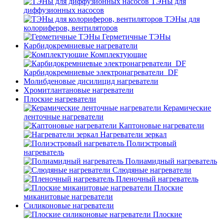
ТЭНы для
диффузионных насосов
ТЭНы для
колориферов, вентиляторов
Герметичные ТЭНы
Карбидокремниевые нагреватели
Комплектующие
Карбидокремниевые электронагреватели_DF
Молибденовые дисилицид нагреватели
Хромитлантановые нагреватели
Плоские нагреватели
Керамические
ленточные нагреватели
Каптоновые нагреватели
Нагреватели зеркал
Полиэстровый
нагреватель
Полиамидный нагреватель
Слюдяные нагреватели
Пленочный нагреватель
Плоские
миканитовые нагреватели
Силиконовые нагреватели
Плоские