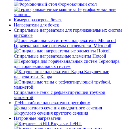
Формовочный стол
Термоформовочные
машины
Камеры разогрева бочек
Нагреватели для бочек
Спиральные нагреватели для горячеканальных систем
витковые
Горячеканальные системы нагреватели_Microcoil
Спиральные нагревательные элементы Hotcoil
Термопара
для горячеканальных систем
Катушечные
нагреватели_Карра
Спиральные тэны с рефлектирующей трубкой,
манжетой
ТЭНы гибкие нагреватели пресс форм
квадратного сечения
круглого сечения
Патронные нагреватели
Круглые ТЭНП