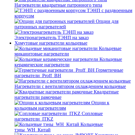
Нагреватели квадратные патронного типа
ТЭНП с раздвоенным
корпусом
Опции для
патронных нагревателей
Электронагреватель ТЭНП на заказ
Хомутовые нагреватели кольцевые
Кольцевые
миканитовые нагреватели
Кольцевые
керамические нагреватели
Герметичные
нагреватели_Proff_BH
Нагреватели с вентилятором охлаждением кольцевые
Квадратные
нагреватели рамочные
Опции к
кольцевым нагревателям
Cопловые
нагреватели_ITKZ
Кольцевые
тэны_WH_Китай