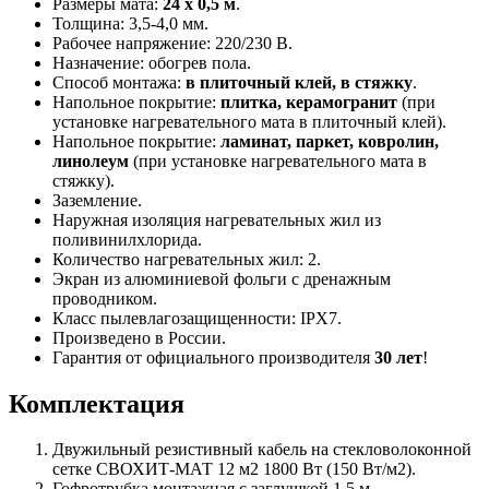
Размеры мата:
24 х 0,5 м
.
Толщина: 3,5-4,0 мм.
Рабочее напряжение: 220/230 В.
Назначение: обогрев пола.
Способ монтажа:
в плиточный клей, в стяжку
.
Напольное покрытие:
плитка, керамогранит
(при
установке нагревательного мата в плиточный клей).
Напольное покрытие:
ламинат, паркет, ковролин,
линолеум
(при установке нагревательного мата в
стяжку).
Заземление.
Наружная изоляция нагревательных жил из
поливинилхлорида.
Количество нагревательных жил: 2.
Экран из алюминиевой фольги с дренажным
проводником.
Класс пылевлагозащищенности: IPХ7.
Произведено в России.
Гарантия от официального производителя
30 лет
!
Комплектация
Двужильный резистивный кабель на стекловолоконной
сетке СВОХИТ-МАТ 12 м2 1800 Вт (150 Вт/м2).
Гофротрубка монтажная с заглушкой 1,5 м.