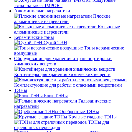
Хомутовые
тэны_на заказ_IMPORT
Алюминиевые нагреватели
Плоские
алюминиевые нагреватели
Кольцевые
алюминиевые нагреватели
Керамические тэны
Сухой ТЭН
Тэны керамические
воздушные
Оборудование для хранения и транспортировки
химических веществ
Контейнеры для хранения химических веществ
Комплектующие для работы с опасными веществами
ТЭНы
Блок ТЭНы
Гальванические
нагреватели
Оребренные ТЭНы
Круглые гладкие ТЭНы
ТЭНы для
стрелочных переводов