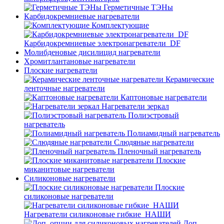
Герметичные ТЭНы
Карбидокремниевые нагреватели
Комплектующие
Карбидокремниевые электронагреватели_DF
Молибденовые дисилицид нагреватели
Хромитлантановые нагреватели
Плоские нагреватели
Керамические
ленточные нагреватели
Каптоновые нагреватели
Нагреватели зеркал
Полиэстровый
нагреватель
Полиамидный нагреватель
Слюдяные нагреватели
Пленочный нагреватель
Плоские
миканитовые нагреватели
Силиконовые нагреватели
Плоские
силиконовые нагреватели
Нагреватели силиконовые гибкие_НАШИ
Доп.