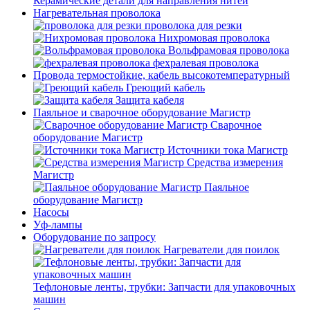
Керамические детали для направления нитей
Нагревательная проволока
проволока для резки
Нихромовая проволока
Вольфрамовая проволока
фехралевая проволока
Провода термостойкие, кабель высокотемпературный
Греющий кабель
Защита кабеля
Паяльное и сварочное оборудование Магистр
Сварочное
оборудование Магистр
Источники тока Магистр
Средства измерения
Магистр
Паяльное
оборудование Магистр
Насосы
Уф-лампы
Оборудование по запросу
Нагреватели для поилок
Тефлоновые ленты, трубки: Запчасти для упаковочных
машин