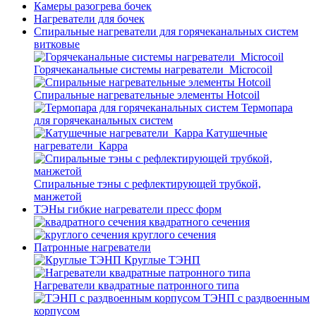
Камеры разогрева бочек
Нагреватели для бочек
Спиральные нагреватели для горячеканальных систем
витковые
Горячеканальные системы нагреватели_Microcoil
Спиральные нагревательные элементы Hotcoil
Термопара
для горячеканальных систем
Катушечные
нагреватели_Карра
Спиральные тэны с рефлектирующей трубкой,
манжетой
ТЭНы гибкие нагреватели пресс форм
квадратного сечения
круглого сечения
Патронные нагреватели
Круглые ТЭНП
Нагреватели квадратные патронного типа
ТЭНП с раздвоенным
корпусом