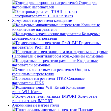
Опции для
патронных нагревателей
Электронагреватель ТЭНП на заказ
Хомутовые нагреватели кольцевые
Кольцевые
миканитовые нагреватели
Кольцевые
керамические нагреватели
Герметичные
нагреватели_Proff_BH
Нагреватели с вентилятором охлаждением кольцевые
Квадратные
нагреватели рамочные
Опции к
кольцевым нагревателям
Cопловые
нагреватели_ITKZ
Кольцевые
тэны_WH_Китай
Хомутовые
тэны_на заказ_IMPORT
Алюминиевые нагреватели
Плоские