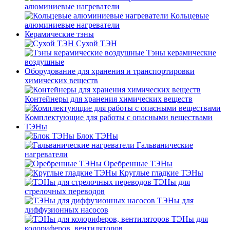
алюминиевые нагреватели
Кольцевые
алюминиевые нагреватели
Керамические тэны
Сухой ТЭН
Тэны керамические
воздушные
Оборудование для хранения и транспортировки
химических веществ
Контейнеры для хранения химических веществ
Комплектующие для работы с опасными веществами
ТЭНы
Блок ТЭНы
Гальванические
нагреватели
Оребренные ТЭНы
Круглые гладкие ТЭНы
ТЭНы для
стрелочных переводов
ТЭНы для
диффузионных насосов
ТЭНы для
колориферов, вентиляторов