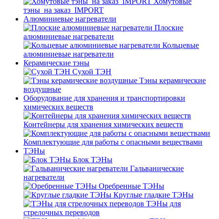
Хомутовые
тэны_на заказ_IMPORT
Алюминиевые нагреватели
Плоские
алюминиевые нагреватели
Кольцевые
алюминиевые нагреватели
Керамические тэны
Сухой ТЭН
Тэны керамические
воздушные
Оборудование для хранения и транспортировки
химических веществ
Контейнеры для хранения химических веществ
Комплектующие для работы с опасными веществами
ТЭНы
Блок ТЭНы
Гальванические
нагреватели
Оребренные ТЭНы
Круглые гладкие ТЭНы
ТЭНы для
стрелочных переводов