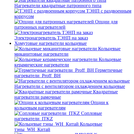
Нагреватели квадратные патронного типа
ТЭНП с раздвоенным
корпусом
Опции для
патронных нагревателей
Электронагреватель ТЭНП на заказ
Хомутовые нагреватели кольцевые
Кольцевые
миканитовые нагреватели
Кольцевые
керамические нагреватели
Герметичные
нагреватели_Proff_BH
Нагреватели с вентилятором охлаждением кольцевые
Квадратные
нагреватели рамочные
Опции к
кольцевым нагревателям
Cопловые
нагреватели_ITKZ
Кольцевые
тэны_WH_Китай