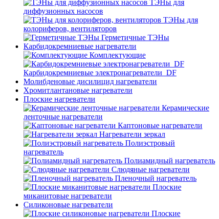
ТЭНы для
диффузионных насосов
ТЭНы для
колориферов, вентиляторов
Герметичные ТЭНы
Карбидокремниевые нагреватели
Комплектующие
Карбидокремниевые электронагреватели_DF
Молибденовые дисилицид нагреватели
Хромитлантановые нагреватели
Плоские нагреватели
Керамические
ленточные нагреватели
Каптоновые нагреватели
Нагреватели зеркал
Полиэстровый
нагреватель
Полиамидный нагреватель
Слюдяные нагреватели
Пленочный нагреватель
Плоские
миканитовые нагреватели
Силиконовые нагреватели
Плоские