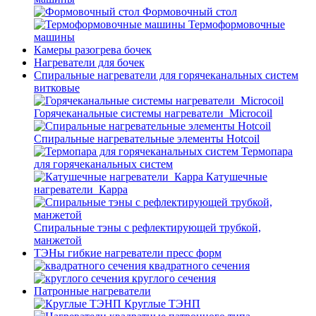
Формовочный стол
Термоформовочные
машины
Камеры разогрева бочек
Нагреватели для бочек
Спиральные нагреватели для горячеканальных систем
витковые
Горячеканальные системы нагреватели_Microcoil
Спиральные нагревательные элементы Hotcoil
Термопара
для горячеканальных систем
Катушечные
нагреватели_Карра
Спиральные тэны с рефлектирующей трубкой,
манжетой
ТЭНы гибкие нагреватели пресс форм
квадратного сечения
круглого сечения
Патронные нагреватели
Круглые ТЭНП