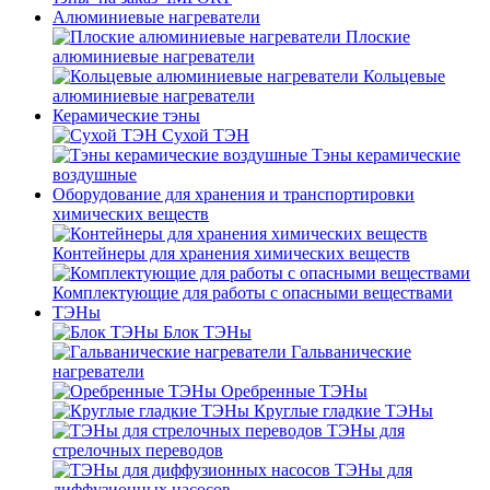
Алюминиевые нагреватели
Плоские
алюминиевые нагреватели
Кольцевые
алюминиевые нагреватели
Керамические тэны
Сухой ТЭН
Тэны керамические
воздушные
Оборудование для хранения и транспортировки
химических веществ
Контейнеры для хранения химических веществ
Комплектующие для работы с опасными веществами
ТЭНы
Блок ТЭНы
Гальванические
нагреватели
Оребренные ТЭНы
Круглые гладкие ТЭНы
ТЭНы для
стрелочных переводов
ТЭНы для
диффузионных насосов