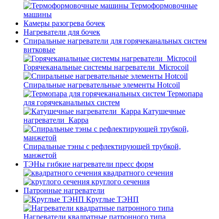
Термоформовочные
машины
Камеры разогрева бочек
Нагреватели для бочек
Спиральные нагреватели для горячеканальных систем
витковые
Горячеканальные системы нагреватели_Microcoil
Спиральные нагревательные элементы Hotcoil
Термопара
для горячеканальных систем
Катушечные
нагреватели_Карра
Спиральные тэны с рефлектирующей трубкой,
манжетой
ТЭНы гибкие нагреватели пресс форм
квадратного сечения
круглого сечения
Патронные нагреватели
Круглые ТЭНП
Нагреватели квадратные патронного типа