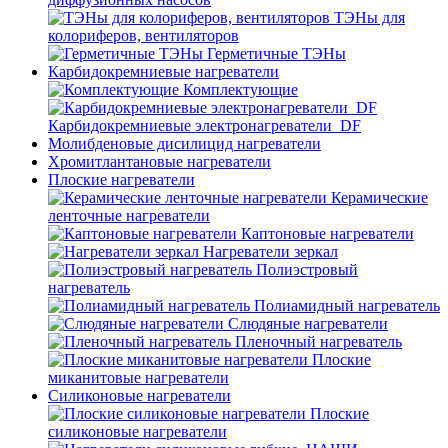
ТЭНы для
колориферов, вентиляторов
Герметичные ТЭНы
Карбидокремниевые нагреватели
Комплектующие
Карбидокремниевые электронагреватели_DF
Молибденовые дисилицид нагреватели
Хромитлантановые нагреватели
Плоские нагреватели
Керамические
ленточные нагреватели
Каптоновые нагреватели
Нагреватели зеркал
Полиэстровый
нагреватель
Полиамидный нагреватель
Слюдяные нагреватели
Пленочный нагреватель
Плоские
миканитовые нагреватели
Силиконовые нагреватели
Плоские
силиконовые нагреватели