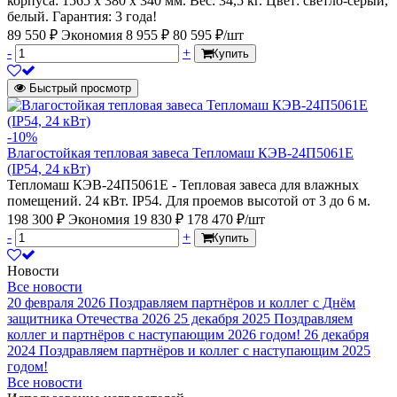
корпуса: 1565 х 380 х 340 мм. Вес: 34,5 кг. Цвет: светло-серый,
белый. Гарантия: 3 года!
89 550 ₽
Экономия 8 955 ₽
80 595 ₽/шт
-
+
Купить
Быстрый просмотр
-10%
Влагостойкая тепловая завеса Тепломаш КЭВ-24П5061Е
(IP54, 24 кВт)
Тепломаш КЭВ-24П5061Е - Тепловая завеса для влажных
помещений. 24 кВт. IP54. Для проемов высотой от 3 до 6 м.
198 300 ₽
Экономия 19 830 ₽
178 470 ₽/шт
-
+
Купить
Новости
Все новости
20 февраля 2026
Поздравляем партнёров и коллег с Днём
защитника Отечества 2026
25 декабря 2025
Поздравляем
коллег и партнёров с наступающим 2026 годом!
26 декабря
2024
Поздравляем партнёров и коллег с наступающим 2025
годом!
Все новости