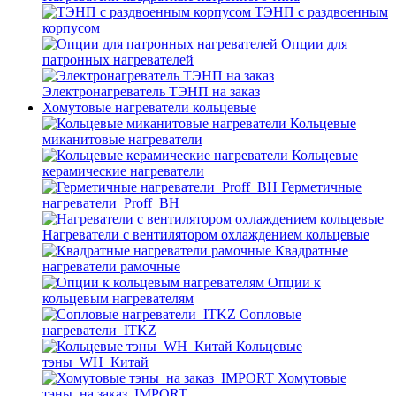
ТЭНП с раздвоенным
корпусом
Опции для
патронных нагревателей
Электронагреватель ТЭНП на заказ
Хомутовые нагреватели кольцевые
Кольцевые
миканитовые нагреватели
Кольцевые
керамические нагреватели
Герметичные
нагреватели_Proff_BH
Нагреватели с вентилятором охлаждением кольцевые
Квадратные
нагреватели рамочные
Опции к
кольцевым нагревателям
Cопловые
нагреватели_ITKZ
Кольцевые
тэны_WH_Китай
Хомутовые
тэны_на заказ_IMPORT