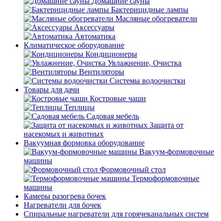
Домашние сауны
Бактерицидные лампы
Масляные обогреватели
Аксессуары
Автоматика
Климатическое оборудование
Кондиционеры
Увлажнение, Очистка
Вентиляторы
Системы водоочистки
Товары для дачи
Костровые чаши
Теплицы
Садовая мебель
Защита от
насекомых и животных
Вакуумная формовка оборудование
Вакуум-формовочные
машины
Формовочный стол
Термоформовочные
машины
Камеры разогрева бочек
Нагреватели для бочек
Спиральные нагреватели для горячеканальных систем