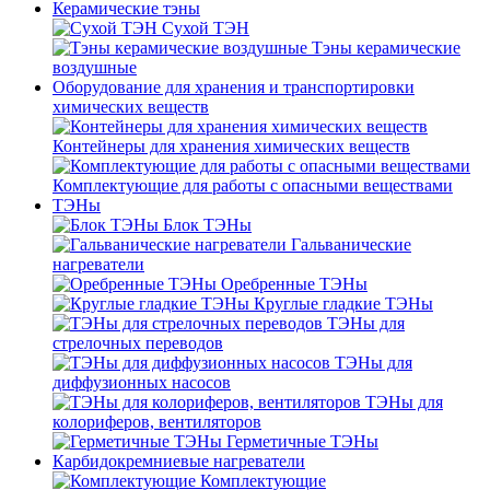
Керамические тэны
Сухой ТЭН
Тэны керамические
воздушные
Оборудование для хранения и транспортировки
химических веществ
Контейнеры для хранения химических веществ
Комплектующие для работы с опасными веществами
ТЭНы
Блок ТЭНы
Гальванические
нагреватели
Оребренные ТЭНы
Круглые гладкие ТЭНы
ТЭНы для
стрелочных переводов
ТЭНы для
диффузионных насосов
ТЭНы для
колориферов, вентиляторов
Герметичные ТЭНы
Карбидокремниевые нагреватели
Комплектующие