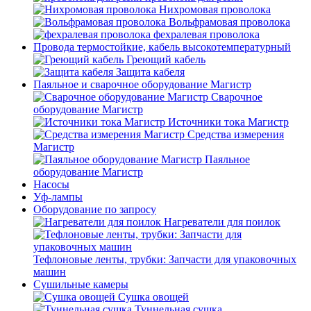
Нихромовая проволока
Вольфрамовая проволока
фехралевая проволока
Провода термостойкие, кабель высокотемпературный
Греющий кабель
Защита кабеля
Паяльное и сварочное оборудование Магистр
Сварочное
оборудование Магистр
Источники тока Магистр
Средства измерения
Магистр
Паяльное
оборудование Магистр
Насосы
Уф-лампы
Оборудование по запросу
Нагреватели для поилок
Тефлоновые ленты, трубки: Запчасти для упаковочных
машин
Сушильные камеры
Сушка овощей
Туннельная сушка