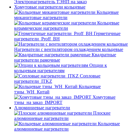
Электронагреватель ТЭНП на заказ
Хомутовые нагреватели кольцевые
Кольцевые
миканитовые нагреватели
Кольцевые
керамические нагреватели
Герметичные
нагреватели_Proff_BH
Нагреватели с вентилятором охлаждением кольцевые
Квадратные
нагреватели рамочные
Опции к
кольцевым нагревателям
Cопловые
нагреватели_ITKZ
Кольцевые
тэны_WH_Китай
Хомутовые
тэны_на заказ_IMPORT
Алюминиевые нагреватели
Плоские
алюминиевые нагреватели
Кольцевые
алюминиевые нагреватели