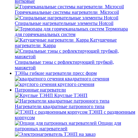
витковые
Горячеканальные системы нагреватели_Microcoil
Спиральные нагревательные элементы Hotcoil
Термопара
для горячеканальных систем
Катушечные
нагреватели_Карра
Спиральные тэны с рефлектирующей трубкой,
манжетой
ТЭНы гибкие нагреватели пресс форм
квадратного сечения
круглого сечения
Патронные нагреватели
Круглые ТЭНП
Нагреватели квадратные патронного типа
ТЭНП с раздвоенным
корпусом
Опции для
патронных нагревателей