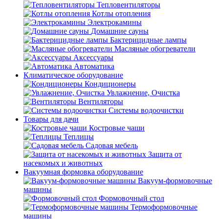
Тепловентиляторы
Котлы отопления
Электрокамины
Домашние сауны
Бактерицидные лампы
Масляные обогреватели
Аксессуары
Автоматика
Климатическое оборудование
Кондиционеры
Увлажнение, Очистка
Вентиляторы
Системы водоочистки
Товары для дачи
Костровые чаши
Теплицы
Садовая мебель
Защита от
насекомых и животных
Вакуумная формовка оборудование
Вакуум-формовочные
машины
Формовочный стол
Термоформовочные
машины