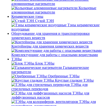
алюминиевые нагреватели
Кольцевые
алюминиевые нагреватели
Керамические тэны
Сухой ТЭН
Тэны керамические
воздушные
Оборудование для хранения и транспортировки
химических веществ
Контейнеры для хранения химических веществ
Комплектующие для работы с опасными веществами
ТЭНы
Блок ТЭНы
Гальванические
нагреватели
Оребренные ТЭНы
Круглые гладкие ТЭНы
ТЭНы для
стрелочных переводов
ТЭНы для
диффузионных насосов
ТЭНы для
колориферов, вентиляторов