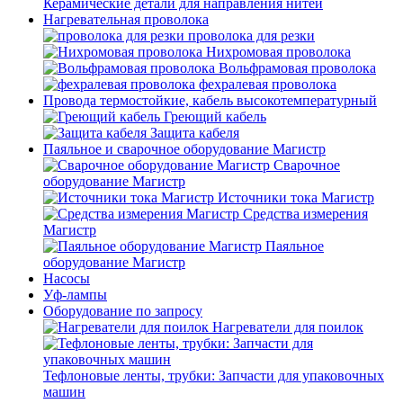
Керамические детали для направления нитей
Нагревательная проволока
проволока для резки
Нихромовая проволока
Вольфрамовая проволока
фехралевая проволока
Провода термостойкие, кабель высокотемпературный
Греющий кабель
Защита кабеля
Паяльное и сварочное оборудование Магистр
Сварочное
оборудование Магистр
Источники тока Магистр
Средства измерения
Магистр
Паяльное
оборудование Магистр
Насосы
Уф-лампы
Оборудование по запросу
Нагреватели для поилок
Тефлоновые ленты, трубки: Запчасти для упаковочных
машин