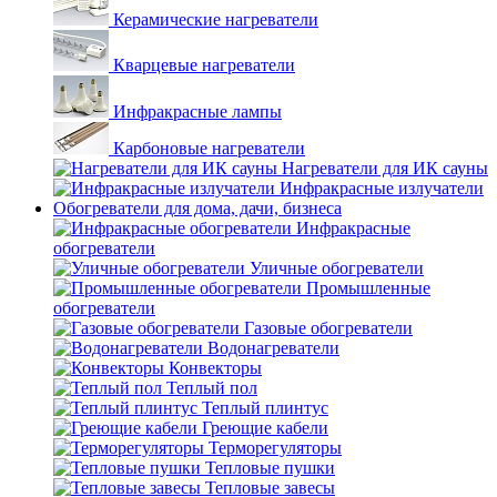
Керамические нагреватели
Кварцевые нагреватели
Инфракрасные лампы
Карбоновые нагреватели
Нагреватели для ИК сауны
Инфракрасные излучатели
Обогреватели для дома, дачи, бизнеса
Инфракрасные
обогреватели
Уличные обогреватели
Промышленные
обогреватели
Газовые обогреватели
Водонагреватели
Конвекторы
Теплый пол
Теплый плинтус
Греющие кабели
Терморегуляторы
Тепловые пушки
Тепловые завесы