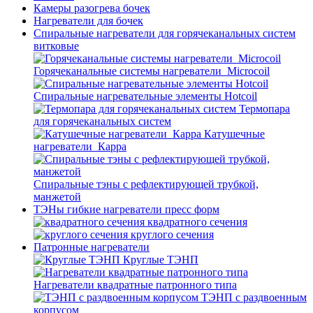
Камеры разогрева бочек
Нагреватели для бочек
Спиральные нагреватели для горячеканальных систем
витковые
Горячеканальные системы нагреватели_Microcoil
Спиральные нагревательные элементы Hotcoil
Термопара
для горячеканальных систем
Катушечные
нагреватели_Карра
Спиральные тэны с рефлектирующей трубкой,
манжетой
ТЭНы гибкие нагреватели пресс форм
квадратного сечения
круглого сечения
Патронные нагреватели
Круглые ТЭНП
Нагреватели квадратные патронного типа
ТЭНП с раздвоенным
корпусом