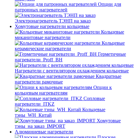
Опции для
патронных нагревателей
Электронагреватель ТЭНП на заказ
Хомутовые нагреватели кольцевые
Кольцевые
миканитовые нагреватели
Кольцевые
керамические нагреватели
Герметичные
нагреватели_Proff_BH
Нагреватели с вентилятором охлаждением кольцевые
Квадратные
нагреватели рамочные
Опции к
кольцевым нагревателям
Cопловые
нагреватели_ITKZ
Кольцевые
тэны_WH_Китай
Хомутовые
тэны_на заказ_IMPORT
Алюминиевые нагреватели
Плоские