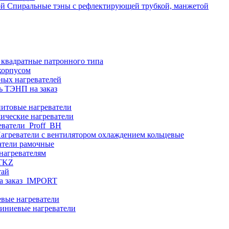
Спиральные тэны с рефлектирующей трубкой, манжетой
 квадратные патронного типа
корпусом
ных нагревателей
ь ТЭНП на заказ
итовые нагреватели
ические нагреватели
еватели_Proff_BH
агреватели с вентилятором охлаждением кольцевые
атели рамочные
нагревателям
ITKZ
тай
а заказ_IMPORT
вые нагреватели
иниевые нагреватели