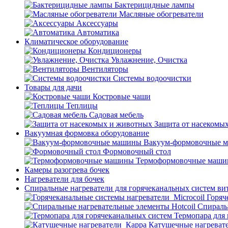
Бактерицидные лампы
Масляные обогреватели
Аксессуары
Автоматика
Климатическое оборудование
Кондиционеры
Увлажнение, Очистка
Вентиляторы
Системы водоочистки
Товары для дачи
Костровые чаши
Теплицы
Садовая мебель
Защита от насекомы
Вакуумная формовка оборудование
Вакуум-формовочные 
Формовочный стол
Термоформовочные маш
Камеры разогрева бочек
Нагреватели для бочек
Спиральные нагреватели для горячеканальных систем ви
Горяч
Спираль
Термопара для
Катушечные нагреват