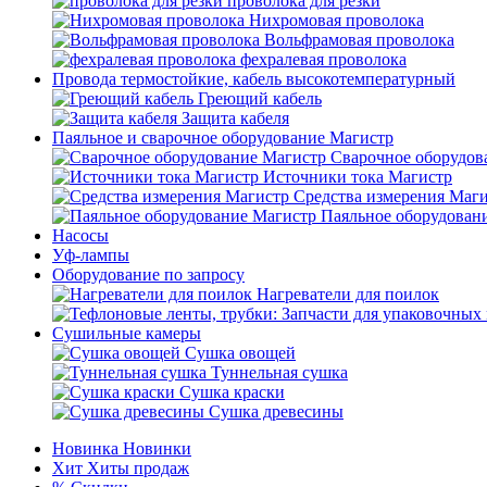
проволока для резки
Нихромовая проволока
Вольфрамовая проволока
фехралевая проволока
Провода термостойкие, кабель высокотемпературный
Греющий кабель
Защита кабеля
Паяльное и сварочное оборудование Магистр
Сварочное оборудов
Источники тока Магистр
Средства измерения Маг
Паяльное оборудован
Насосы
Уф-лампы
Оборудование по запросу
Нагреватели для поилок
Сушильные камеры
Сушка овощей
Туннельная сушка
Сушка краски
Сушка древесины
Новинка
Новинки
Хит
Хиты продаж