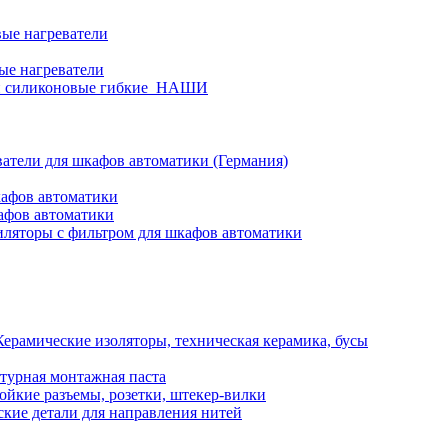
ые нагреватели
ые нагреватели
и силиконовые гибкие_НАШИ
атели для шкафов автоматики (Германия)
кафов автоматики
афов автоматики
ляторы с фильтром для шкафов автоматики
Керамические изоляторы, техническая керамика, бусы
турная монтажная паста
ойкие разъемы, розетки, штекер-вилки
кие детали для направления нитей