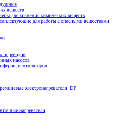
здушные
ких веществ
неры для хранения химических веществ
омплектующие для работы с опасными веществами
ели
х переводов
нных насосов
иферов, вентиляторов
ремниевые электронагреватели_DF
нточные нагреватели