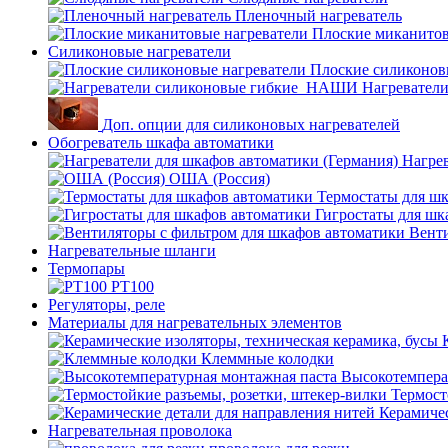
Пленочный нагреватель
Плоские миканитов
Силиконовые нагреватели
Плоские силиконов
Нагревател
Доп. опции для силиконовых нагревателей
Обогреватель шкафа автоматики
Нагрев
ОША (Россия)
Термостаты для ш
Гигростаты для шк
Венти
Нагревательные шланги
Термопары
PT100
Регуляторы, реле
Материалы для нагревательных элементов
Клеммные колодки
Высокотемпера
Термост
Керамичес
Нагревательная проволока