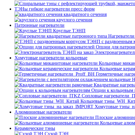
ТЭНы гибкие нагреватели пресс форм
квадратного сечения
круглого сечения
Патронные нагреватели
Круглые ТЭНП
Нагреватели
ТЭНП с раздвоенным 
Опции для патрон
Электронагревател
Хомутовые нагреватели кольцевые
Кольцевые микан
Кольцевые керам
Герметичные нагр
Н
Квадратные нагрев
Опции к кольцевым 
Cопловые нагреватели_
Кольцевые тэны_WH_Ки
Хомутовые тэны_н
Алюминиевые нагреватели
Плоские алюминие
Кольцевые алюм
Керамические тэны
Сухой ТЭН