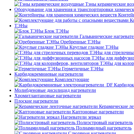
Тэны керамические во
Оборудование для хранения и транспортировки химичес
Контей
К
ТЭНы
Блок ТЭНы
Гальванические нагреват
Оребренные ТЭНы
Круглые гладкие ТЭНы
ТЭНы для стрелочны
ТЭНы для диффузио
ТЭНы для колор
Герметичные ТЭНы
Карбидокремниевые нагреватели
Комплектующие
Карбидок
Молибденовые дисилицид нагреватели
Хромитлантановые нагреватели
Плоские нагреватели
Керамические ле
Каптоновые нагреватели
Нагреватели зеркал
Полиэстровый нагреватель
Полиамидный нагреватель
Слюдяные нагреватели