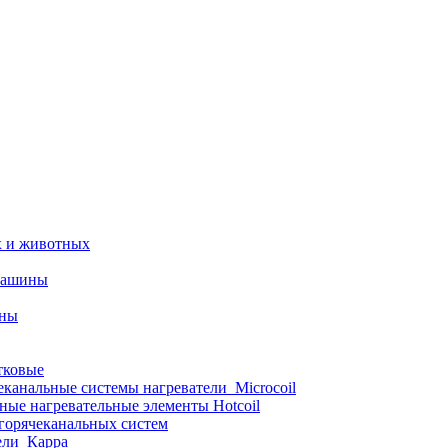
х и животных
машины
ины
тковые
еканальные системы нагреватели_Microcoil
ные нагревательные элементы Hotcoil
 горячеканальных систем
ели_Карра