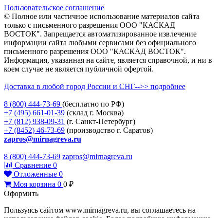
Пользовательское соглашение
© Полное или частичное использование материалов сайта
только с письменного разрешения ООО "КАСКАД
ВОСТОК". Запрещается автоматизированное извлечение
информации сайта любыми сервисами без официального
письменного разрешения ООО "КАСКАД ВОСТОК".
Информация, указанная на сайте, является справочной, и ни в
коем случае не является публичной офертой.
Доставка в любой город России и СНГ-->> подробнее
8 (800)
444-73-69
(бесплатно по РФ)
+7 (495)
661-01-39
(склад г. Москва)
+7 (812)
938-09-31
(г. Санкт-Петербург)
+7 (8452)
46-73-69
(производство г. Саратов)
zapros@mirnagreva.ru
8 (800) 444-73-69
zapros@mirnagreva.ru
Сравнение
0
Отложенные
0
Моя корзина
0
0
₽
Оформить
Пользуясь сайтом www.mirnagreva.ru, вы соглашаетесь на