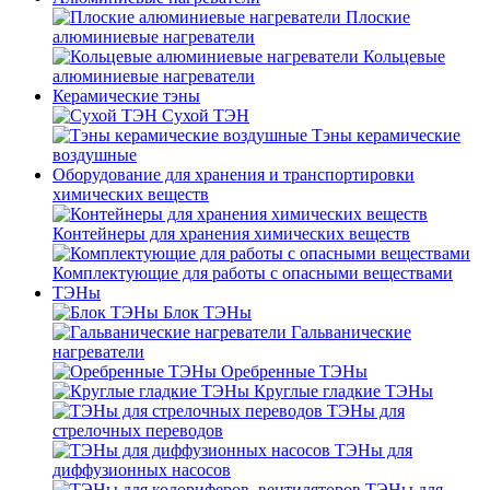
Плоские
алюминиевые нагреватели
Кольцевые
алюминиевые нагреватели
Керамические тэны
Сухой ТЭН
Тэны керамические
воздушные
Оборудование для хранения и транспортировки
химических веществ
Контейнеры для хранения химических веществ
Комплектующие для работы с опасными веществами
ТЭНы
Блок ТЭНы
Гальванические
нагреватели
Оребренные ТЭНы
Круглые гладкие ТЭНы
ТЭНы для
стрелочных переводов
ТЭНы для
диффузионных насосов
ТЭНы для