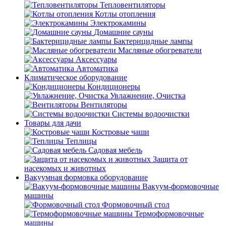
Тепловентиляторы
Котлы отопления
Электрокамины
Домашние сауны
Бактерицидные лампы
Масляные обогреватели
Аксессуары
Автоматика
Климатическое оборудование
Кондиционеры
Увлажнение, Очистка
Вентиляторы
Системы водоочистки
Товары для дачи
Костровые чаши
Теплицы
Садовая мебель
Защита от
насекомых и животных
Вакуумная формовка оборудование
Вакуум-формовочные
машины
Формовочный стол
Термоформовочные
машины