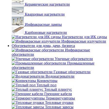
Керамические нагреватели
Кварцевые нагреватели
Инфракрасные лампы
Карбоновые нагреватели
Нагреватели для ИК сауны
Инфракрасные излучатели
Обогреватели для дома, дачи, бизнеса
Инфракрасные
обогреватели
Уличные обогреватели
Промышленные
обогреватели
Газовые обогреватели
Водонагреватели
Конвекторы
Теплый пол
Теплый плинтус
Греющие кабели
Терморегуляторы
Тепловые пушки
Тепловые завесы