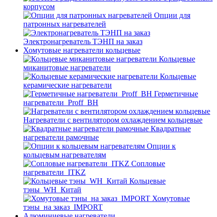
корпусом
Опции для
патронных нагревателей
Электронагреватель ТЭНП на заказ
Хомутовые нагреватели кольцевые
Кольцевые
миканитовые нагреватели
Кольцевые
керамические нагреватели
Герметичные
нагреватели_Proff_BH
Нагреватели с вентилятором охлаждением кольцевые
Квадратные
нагреватели рамочные
Опции к
кольцевым нагревателям
Cопловые
нагреватели_ITKZ
Кольцевые
тэны_WH_Китай
Хомутовые
тэны_на заказ_IMPORT
Алюминиевые нагреватели