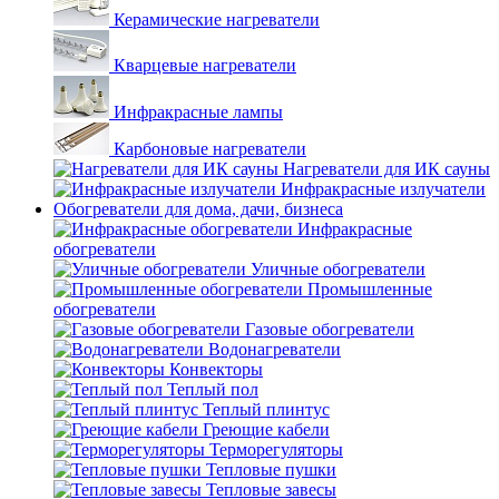
Керамические нагреватели
Кварцевые нагреватели
Инфракрасные лампы
Карбоновые нагреватели
Нагреватели для ИК сауны
Инфракрасные излучатели
Обогреватели для дома, дачи, бизнеса
Инфракрасные
обогреватели
Уличные обогреватели
Промышленные
обогреватели
Газовые обогреватели
Водонагреватели
Конвекторы
Теплый пол
Теплый плинтус
Греющие кабели
Терморегуляторы
Тепловые пушки
Тепловые завесы