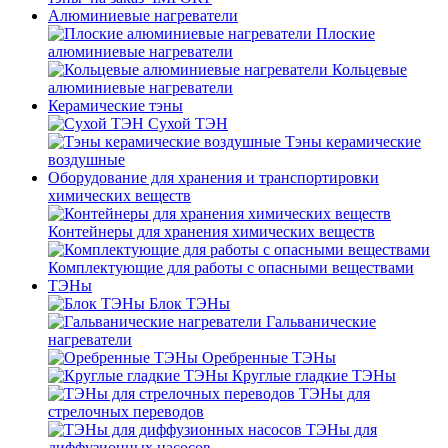
Алюминиевые нагреватели
Плоские
алюминиевые нагреватели
Кольцевые
алюминиевые нагреватели
Керамические тэны
Сухой ТЭН
Тэны керамические
воздушные
Оборудование для хранения и транспортировки
химических веществ
Контейнеры для хранения химических веществ
Комплектующие для работы с опасными веществами
ТЭНы
Блок ТЭНы
Гальванические
нагреватели
Оребренные ТЭНы
Круглые гладкие ТЭНы
ТЭНы для
стрелочных переводов
ТЭНы для
диффузионных насосов