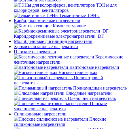
ТЭНы для
колориферов, вентиляторов
Герметичные ТЭНы
Карбидокремниевые нагреватели
Комплектующие
Карбидокремниевые электронагреватели_DF
Молибденовые дисилицид нагреватели
Хромитлантановые нагреватели
Плоские нагреватели
Керамические
ленточные нагреватели
Каптоновые нагреватели
Нагреватели зеркал
Полиэстровый
нагреватель
Полиамидный нагреватель
Слюдяные нагреватели
Пленочный нагреватель
Плоские
миканитовые нагреватели
Силиконовые нагреватели
Плоские
силиконовые нагреватели