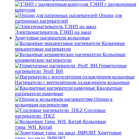
ТЭНП с раздвоенным
корпусом
Опции для
патронных нагревателей
Электронагреватель ТЭНП на заказ
Хомутовые нагреватели кольцевые
Кольцевые
миканитовые нагреватели
Кольцевые
керамические нагреватели
Герметичные
нагреватели_Proff_BH
Нагреватели с вентилятором охлаждением кольцевые
Квадратные
нагреватели рамочные
Опции к
кольцевым нагревателям
Cопловые
нагреватели_ITKZ
Кольцевые
тэны_WH_Китай
Хомутовые
тэны_на заказ_IMPORT