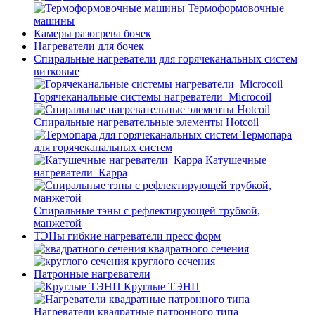
Термоформовочные
машины
Камеры разогрева бочек
Нагреватели для бочек
Спиральные нагреватели для горячеканальных систем
витковые
Горячеканальные системы нагреватели_Microcoil
Спиральные нагревательные элементы Hotcoil
Термопара
для горячеканальных систем
Катушечные
нагреватели_Карра
Спиральные тэны с рефлектирующей трубкой,
манжетой
ТЭНы гибкие нагреватели пресс форм
квадратного сечения
круглого сечения
Патронные нагреватели
Круглые ТЭНП
Нагреватели квадратные патронного типа