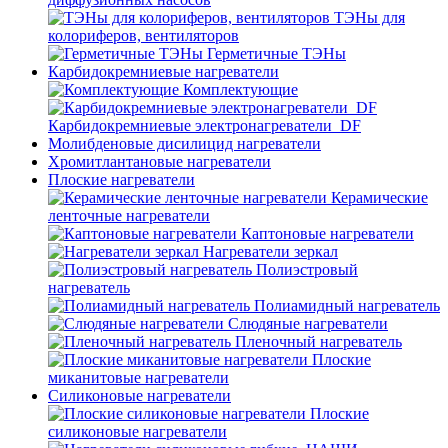
ТЭНы для
колориферов, вентиляторов
Герметичные ТЭНы
Карбидокремниевые нагреватели
Комплектующие
Карбидокремниевые электронагреватели_DF
Молибденовые дисилицид нагреватели
Хромитлантановые нагреватели
Плоские нагреватели
Керамические
ленточные нагреватели
Каптоновые нагреватели
Нагреватели зеркал
Полиэстровый
нагреватель
Полиамидный нагреватель
Слюдяные нагреватели
Пленочный нагреватель
Плоские
миканитовые нагреватели
Силиконовые нагреватели
Плоские
силиконовые нагреватели