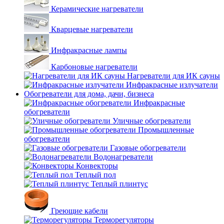
Керамические нагреватели
Кварцевые нагреватели
Инфракрасные лампы
Карбоновые нагреватели
Нагреватели для ИК сауны
Инфракрасные излучатели
Обогреватели для дома, дачи, бизнеса
Инфракрасные
обогреватели
Уличные обогреватели
Промышленные
обогреватели
Газовые обогреватели
Водонагреватели
Конвекторы
Теплый пол
Теплый плинтус
Греющие кабели
Терморегуляторы