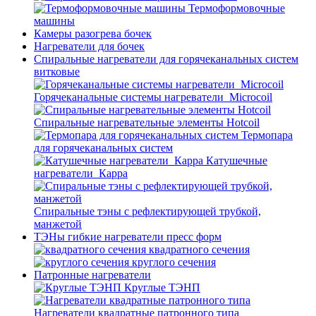
Термоформовочные
машины
Камеры разогрева бочек
Нагреватели для бочек
Спиральные нагреватели для горячеканальных систем
витковые
Горячеканальные системы нагреватели_Microcoil
Спиральные нагревательные элементы Hotcoil
Термопара
для горячеканальных систем
Катушечные
нагреватели_Карра
Спиральные тэны с рефлектирующей трубкой,
манжетой
ТЭНы гибкие нагреватели пресс форм
квадратного сечения
круглого сечения
Патронные нагреватели
Круглые ТЭНП
Нагреватели квадратные патронного типа