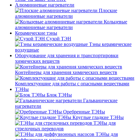
Алюминиевые нагреватели
Плоские
алюминиевые нагреватели
Кольцевые
алюминиевые нагреватели
Керамические тэны
Сухой ТЭН
Тэны керамические
воздушные
Оборудование для хранения и транспортировки
химических веществ
Контейнеры для хранения химических веществ
Комплектующие для работы с опасными веществами
ТЭНы
Блок ТЭНы
Гальванические
нагреватели
Оребренные ТЭНы
Круглые гладкие ТЭНы
ТЭНы для
стрелочных переводов
ТЭНы для
диффузионных насосов