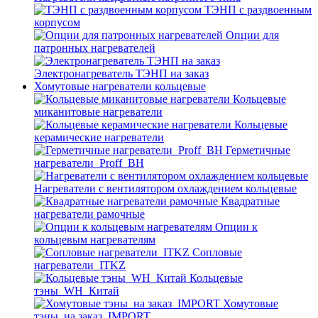
ТЭНП с раздвоенным
корпусом
Опции для
патронных нагревателей
Электронагреватель ТЭНП на заказ
Хомутовые нагреватели кольцевые
Кольцевые
миканитовые нагреватели
Кольцевые
керамические нагреватели
Герметичные
нагреватели_Proff_BH
Нагреватели с вентилятором охлаждением кольцевые
Квадратные
нагреватели рамочные
Опции к
кольцевым нагревателям
Cопловые
нагреватели_ITKZ
Кольцевые
тэны_WH_Китай
Хомутовые
тэны_на заказ_IMPORT