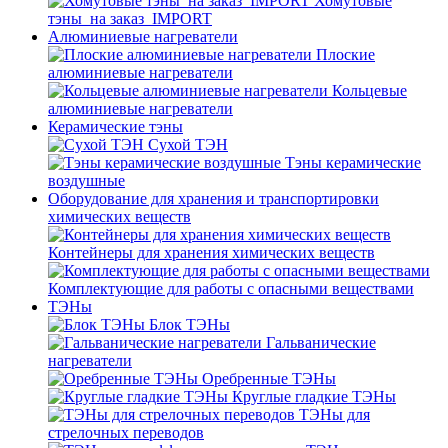
Хомутовые
тэны_на заказ_IMPORT
Алюминиевые нагреватели
Плоские
алюминиевые нагреватели
Кольцевые
алюминиевые нагреватели
Керамические тэны
Сухой ТЭН
Тэны керамические
воздушные
Оборудование для хранения и транспортировки
химических веществ
Контейнеры для хранения химических веществ
Комплектующие для работы с опасными веществами
ТЭНы
Блок ТЭНы
Гальванические
нагреватели
Оребренные ТЭНы
Круглые гладкие ТЭНы
ТЭНы для
стрелочных переводов