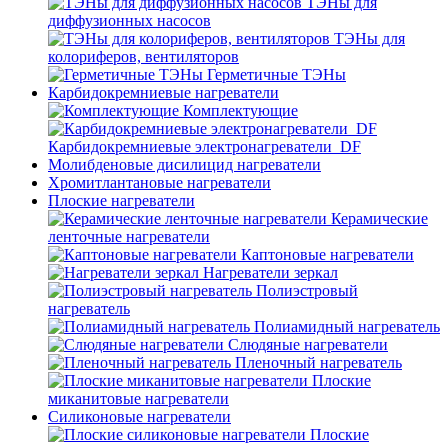
ТЭНы для
диффузионных насосов
ТЭНы для
колориферов, вентиляторов
Герметичные ТЭНы
Карбидокремниевые нагреватели
Комплектующие
Карбидокремниевые электронагреватели_DF
Молибденовые дисилицид нагреватели
Хромитлантановые нагреватели
Плоские нагреватели
Керамические
ленточные нагреватели
Каптоновые нагреватели
Нагреватели зеркал
Полиэстровый
нагреватель
Полиамидный нагреватель
Слюдяные нагреватели
Пленочный нагреватель
Плоские
миканитовые нагреватели
Силиконовые нагреватели
Плоские