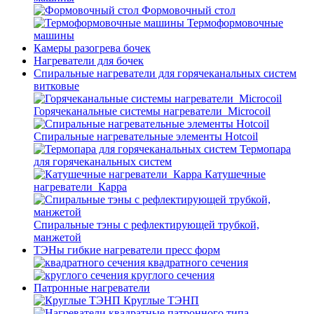
Формовочный стол
Термоформовочные
машины
Камеры разогрева бочек
Нагреватели для бочек
Спиральные нагреватели для горячеканальных систем
витковые
Горячеканальные системы нагреватели_Microcoil
Спиральные нагревательные элементы Hotcoil
Термопара
для горячеканальных систем
Катушечные
нагреватели_Карра
Спиральные тэны с рефлектирующей трубкой,
манжетой
ТЭНы гибкие нагреватели пресс форм
квадратного сечения
круглого сечения
Патронные нагреватели
Круглые ТЭНП