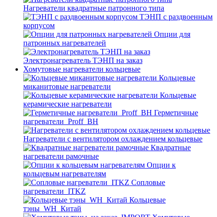
Нагреватели квадратные патронного типа
ТЭНП с раздвоенным
корпусом
Опции для
патронных нагревателей
Электронагреватель ТЭНП на заказ
Хомутовые нагреватели кольцевые
Кольцевые
миканитовые нагреватели
Кольцевые
керамические нагреватели
Герметичные
нагреватели_Proff_BH
Нагреватели с вентилятором охлаждением кольцевые
Квадратные
нагреватели рамочные
Опции к
кольцевым нагревателям
Cопловые
нагреватели_ITKZ
Кольцевые
тэны_WH_Китай