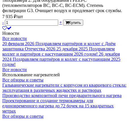
типоразмера 2. Для оборудования ГРЕЕРС
(тепловентиляторов ВС, ВС-С, ВС-ЕСМ). Степень
фильтрации G3. Очищает воздух и продлевает срок службы.
7 935 ₽/шт
-
+
Купить
Новости
Все новости
20 февраля 2026
Поздравляем партнёров и коллег с Днём
защитника Отечества 2026
25 декабря 2025
Поздравляем
коллег и партнёров с наступающим 2026 годом!
26 декабря
2024
Поздравляем партнёров и коллег с наступающим 2025
годом!
Все новости
Использование нагревателей
Все обзоры и советы
Гальванические нагреватели с корпусом из кварцевого стекла:
эксплуатация в различных жидкостях и растворах
Производство композитной печи предварительного нагрева
Проектирование и создание термокамеры для
единовременного нагрева до 72 бочек на 15 квадратных
метрах
Все обзоры и советы