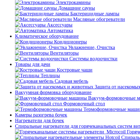
Электрокамины
Домашние сауны
Бактерицидные лампы
Масляные обогреватели
Аксессуары
Автоматика
Климатическое оборудование
Кондиционеры
Увлажнение, Очистка
Вентиляторы
Системы водоочистки
Товары для дачи
Костровые чаши
Теплицы
Садовая мебель
Защита от насекомы
Вакуумная формовка оборудование
Вакуум-формовочные 
Формовочный стол
Термоформовочные маш
Камеры разогрева бочек
Нагреватели для бочек
Спиральные нагреватели для горячеканальных систем ви
Горяч
Спираль