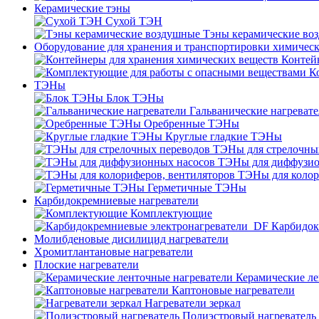
Керамические тэны
Сухой ТЭН
Тэны керамические во
Оборудование для хранения и транспортировки химичес
Контей
К
ТЭНы
Блок ТЭНы
Гальванические нагреват
Оребренные ТЭНы
Круглые гладкие ТЭНы
ТЭНы для стрелочны
ТЭНы для диффузио
ТЭНы для колор
Герметичные ТЭНы
Карбидокремниевые нагреватели
Комплектующие
Карбидок
Молибденовые дисилицид нагреватели
Хромитлантановые нагреватели
Плоские нагреватели
Керамические ле
Каптоновые нагреватели
Нагреватели зеркал
Полиэстровый нагреватель