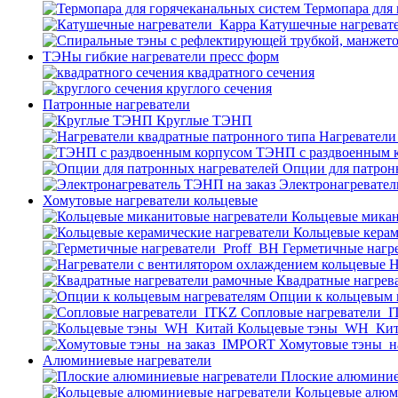
Термопара для
Катушечные нагреват
ТЭНы гибкие нагреватели пресс форм
квадратного сечения
круглого сечения
Патронные нагреватели
Круглые ТЭНП
Нагреватели
ТЭНП с раздвоенным 
Опции для патрон
Электронагревател
Хомутовые нагреватели кольцевые
Кольцевые микан
Кольцевые керам
Герметичные нагр
Н
Квадратные нагрев
Опции к кольцевым 
Cопловые нагреватели_
Кольцевые тэны_WH_Ки
Хомутовые тэны_н
Алюминиевые нагреватели
Плоские алюминие
Кольцевые алюм