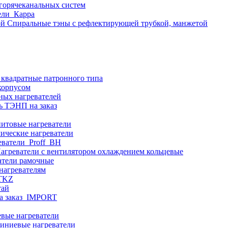
 горячеканальных систем
ели_Карра
Спиральные тэны с рефлектирующей трубкой, манжетой
 квадратные патронного типа
корпусом
ных нагревателей
ь ТЭНП на заказ
итовые нагреватели
ические нагреватели
еватели_Proff_BH
агреватели с вентилятором охлаждением кольцевые
атели рамочные
нагревателям
ITKZ
тай
а заказ_IMPORT
вые нагреватели
иниевые нагреватели