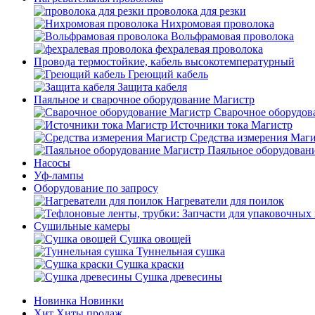
проволока для резки
Нихромовая проволока
Вольфрамовая проволока
фехралевая проволока
Провода термостойкие, кабель высокотемпературный
Греющий кабель
Защита кабеля
Паяльное и сварочное оборудование Магистр
Сварочное оборудов
Источники тока Магистр
Средства измерения Маг
Паяльное оборудован
Насосы
Уф-лампы
Оборудование по запросу
Нагреватели для поилок
Сушильные камеры
Сушка овощей
Туннельная сушка
Сушка краски
Сушка древесины
Новинка
Новинки
Хит
Хиты продаж