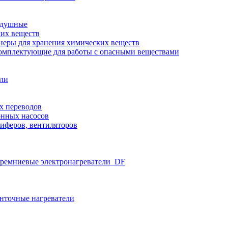
здушные
ких веществ
неры для хранения химических веществ
омплектующие для работы с опасными веществами
ели
х переводов
нных насосов
иферов, вентиляторов
ремниевые электронагреватели_DF
нточные нагреватели