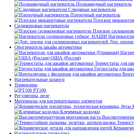
Полиамидный нагреватель
Слюдяные нагреватели
Пленочный нагреватель
Плоские миканитов
Силиконовые нагреватели
Плоские силиконов
Нагревател
Доп. опции
Обогреватель шкафа автоматики
Нагрев
ОША (Россия)
Термостаты для ш
Гигростаты для шк
Венти
Нагревательные шланги
Термопары
PT100
Регуляторы, реле
Материалы для нагревательных элементов
Клеммные колодки
Высокотемпера
Термост
Керамичес
Нагревательная проволока