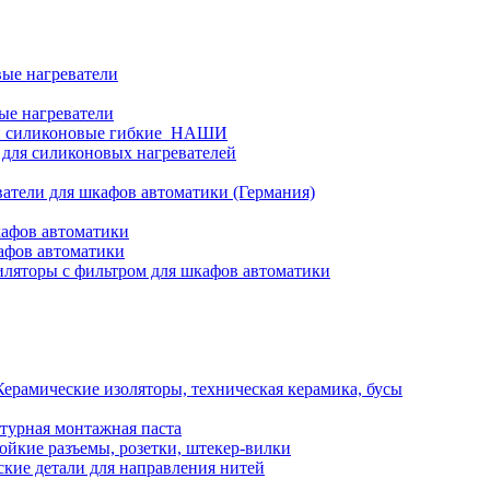
ые нагреватели
ые нагреватели
и силиконовые гибкие_НАШИ
 для силиконовых нагревателей
атели для шкафов автоматики (Германия)
кафов автоматики
афов автоматики
ляторы с фильтром для шкафов автоматики
Керамические изоляторы, техническая керамика, бусы
турная монтажная паста
ойкие разъемы, розетки, штекер-вилки
кие детали для направления нитей