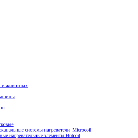
х и животных
машины
ины
тковые
еканальные системы нагреватели_Microcoil
ные нагревательные элементы Hotcoil