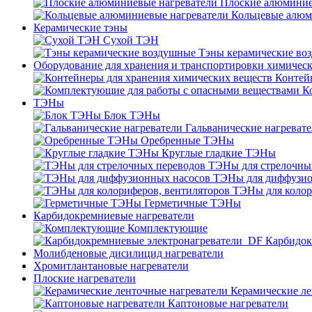
Плоские алюминие
Кольцевые алюм
Керамические тэны
Сухой ТЭН
Тэны керамические во
Оборудование для хранения и транспортировки химичес
Контей
К
ТЭНы
Блок ТЭНы
Гальванические нагреват
Оребренные ТЭНы
Круглые гладкие ТЭНы
ТЭНы для стрелочны
ТЭНы для диффузио
ТЭНы для колор
Герметичные ТЭНы
Карбидокремниевые нагреватели
Комплектующие
Карбидок
Молибденовые дисилицид нагреватели
Хромитлантановые нагреватели
Плоские нагреватели
Керамические ле
Каптоновые нагреватели