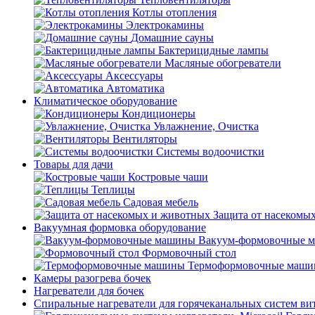
Котлы отопления
Электрокамины
Домашние сауны
Бактерицидные лампы
Масляные обогреватели
Аксессуары
Автоматика
Климатическое оборудование
Кондиционеры
Увлажнение, Очистка
Вентиляторы
Системы водоочистки
Товары для дачи
Костровые чаши
Теплицы
Садовая мебель
Защита от насекомы
Вакуумная формовка оборудование
Вакуум-формовочные 
Формовочный стол
Термоформовочные маш
Камеры разогрева бочек
Нагреватели для бочек
Спиральные нагреватели для горячеканальных систем ви