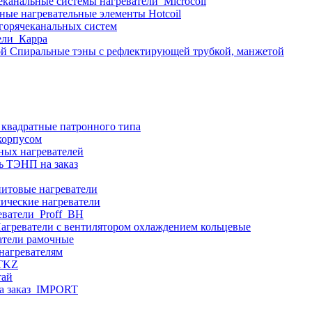
еканальные системы нагреватели_Microcoil
ные нагревательные элементы Hotcoil
 горячеканальных систем
ели_Карра
Спиральные тэны с рефлектирующей трубкой, манжетой
 квадратные патронного типа
корпусом
ных нагревателей
ь ТЭНП на заказ
итовые нагреватели
ические нагреватели
еватели_Proff_BH
агреватели с вентилятором охлаждением кольцевые
атели рамочные
нагревателям
ITKZ
тай
а заказ_IMPORT