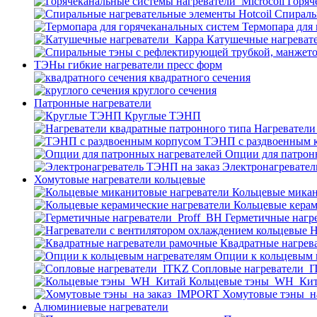
Горяч
Спираль
Термопара для
Катушечные нагреват
ТЭНы гибкие нагреватели пресс форм
квадратного сечения
круглого сечения
Патронные нагреватели
Круглые ТЭНП
Нагреватели
ТЭНП с раздвоенным 
Опции для патрон
Электронагревател
Хомутовые нагреватели кольцевые
Кольцевые микан
Кольцевые керам
Герметичные нагр
Н
Квадратные нагрев
Опции к кольцевым 
Cопловые нагреватели_
Кольцевые тэны_WH_Ки
Хомутовые тэны_н
Алюминиевые нагреватели