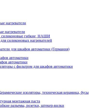
ые нагреватели
ые нагреватели
и силиконовые гибкие_НАШИ
 для силиконовых нагревателей
атели для шкафов автоматики (Германия)
кафов автоматики
афов автоматики
ляторы с фильтром для шкафов автоматики
Керамические изоляторы, техническая керамика, бусы
турная монтажная паста
ойкие разъемы, розетки, штекер-вилки