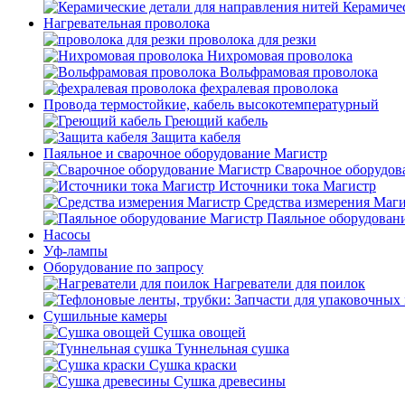
Керамичес
Нагревательная проволока
проволока для резки
Нихромовая проволока
Вольфрамовая проволока
фехралевая проволока
Провода термостойкие, кабель высокотемпературный
Греющий кабель
Защита кабеля
Паяльное и сварочное оборудование Магистр
Сварочное оборудов
Источники тока Магистр
Средства измерения Маг
Паяльное оборудован
Насосы
Уф-лампы
Оборудование по запросу
Нагреватели для поилок
Сушильные камеры
Сушка овощей
Туннельная сушка
Сушка краски
Сушка древесины