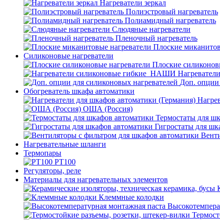
Нагреватели зеркал
Полиэстровый нагреватель
Полиамидный нагреватель
Слюдяные нагреватели
Пленочный нагреватель
Плоские миканитов
Силиконовые нагреватели
Плоские силиконов
Нагревател
Доп. опции
Обогреватель шкафа автоматики
Нагрев
ОША (Россия)
Термостаты для ш
Гигростаты для шк
Венти
Нагревательные шланги
Термопары
PT100
Регуляторы, реле
Материалы для нагревательных элементов
Клеммные колодки
Высокотемпера
Термост