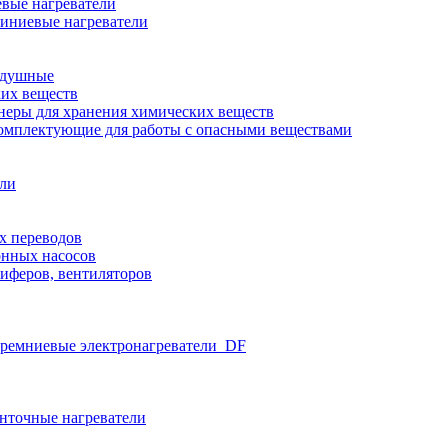
вые нагреватели
иниевые нагреватели
здушные
ких веществ
неры для хранения химических веществ
омплектующие для работы с опасными веществами
ели
х переводов
нных насосов
иферов, вентиляторов
ремниевые электронагреватели_DF
нточные нагреватели