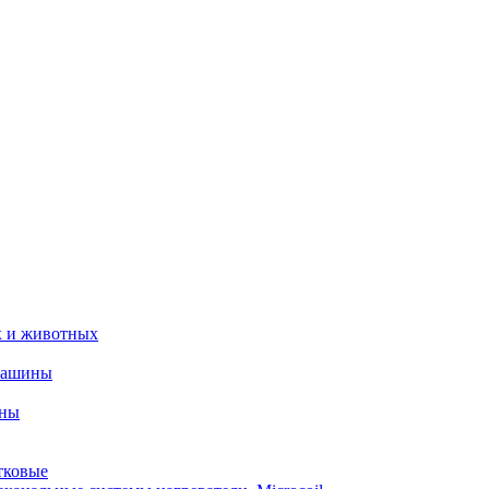
х и животных
машины
ины
тковые