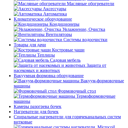
Масляные обогреватели
Аксессуары
Автоматика
Климатическое оборудование
Кондиционеры
Увлажнение, Очистка
Вентиляторы
Системы водоочистки
Товары для дачи
Костровые чаши
Теплицы
Садовая мебель
Защита от
насекомых и животных
Вакуумная формовка оборудование
Вакуум-формовочные
машины
Формовочный стол
Термоформовочные
машины
Камеры разогрева бочек
Нагреватели для бочек
Спиральные нагреватели для горячеканальных систем
витковые