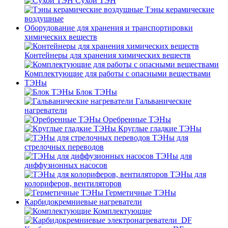
Сухой ТЭН
Тэны керамические
воздушные
Оборудование для хранения и транспортировки
химических веществ
Контейнеры для хранения химических веществ
Комплектующие для работы с опасными веществами
ТЭНы
Блок ТЭНы
Гальванические
нагреватели
Оребренные ТЭНы
Круглые гладкие ТЭНы
ТЭНы для
стрелочных переводов
ТЭНы для
диффузионных насосов
ТЭНы для
колориферов, вентиляторов
Герметичные ТЭНы
Карбидокремниевые нагреватели
Комплектующие