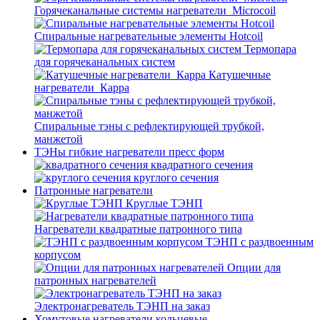
Горячеканальные системы нагреватели_Microcoil
Спиральные нагревательные элементы Hotcoil
Термопара
для горячеканальных систем
Катушечные
нагреватели_Карра
Спиральные тэны с рефлектирующей трубкой,
манжетой
ТЭНы гибкие нагреватели пресс форм
квадратного сечения
круглого сечения
Патронные нагреватели
Круглые ТЭНП
Нагреватели квадратные патронного типа
ТЭНП с раздвоенным
корпусом
Опции для
патронных нагревателей
Электронагреватель ТЭНП на заказ
Хомутовые нагреватели кольцевые