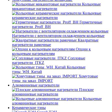
Кольцевые
миканитовые нагреватели
Кольцевые
керамические нагреватели
Герметичные
нагреватели_Proff_BH
Нагреватели с вентилятором охлаждением кольцевые
Квадратные
нагреватели рамочные
Опции к
кольцевым нагревателям
Cопловые
нагреватели_ITKZ
Кольцевые
тэны_WH_Китай
Хомутовые
тэны_на заказ_IMPORT
Алюминиевые нагреватели
Плоские
алюминиевые нагреватели
Кольцевые
алюминиевые нагреватели
Керамические тэны