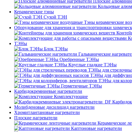
Плоские алюминие
Кольцевые алюм
Керамические тэны
Сухой ТЭН
Тэны керамические во
Оборудование для хранения и транспортировки химичес
Контей
К
ТЭНы
Блок ТЭНы
Гальванические нагреват
Оребренные ТЭНы
Круглые гладкие ТЭНы
ТЭНы для стрелочны
ТЭНы для диффузио
ТЭНы для колор
Герметичные ТЭНы
Карбидокремниевые нагреватели
Комплектующие
Карбидок
Молибденовые дисилицид нагреватели
Хромитлантановые нагреватели
Плоские нагреватели
Керамические ле
Каптоновые нагреватели