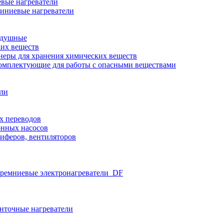
вые нагреватели
иниевые нагреватели
здушные
ких веществ
неры для хранения химических веществ
омплектующие для работы с опасными веществами
ели
х переводов
нных насосов
иферов, вентиляторов
ремниевые электронагреватели_DF
нточные нагреватели