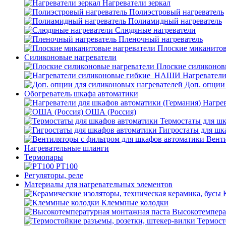
Нагреватели зеркал
Полиэстровый нагреватель
Полиамидный нагреватель
Слюдяные нагреватели
Пленочный нагреватель
Плоские миканитов
Силиконовые нагреватели
Плоские силиконов
Нагревател
Доп. опции
Обогреватель шкафа автоматики
Нагрев
ОША (Россия)
Термостаты для ш
Гигростаты для шк
Венти
Нагревательные шланги
Термопары
PT100
Регуляторы, реле
Материалы для нагревательных элементов
Клеммные колодки
Высокотемпера
Термост