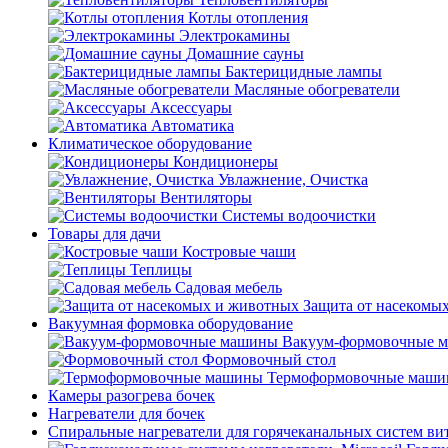
Котлы отопления
Электрокамины
Домашние сауны
Бактерицидные лампы
Масляные обогреватели
Аксессуары
Автоматика
Климатическое оборудование
Кондиционеры
Увлажнение, Очистка
Вентиляторы
Системы водоочистки
Товары для дачи
Костровые чаши
Теплицы
Садовая мебель
Защита от насекомы
Вакуумная формовка оборудование
Вакуум-формовочные 
Формовочный стол
Термоформовочные маш
Камеры разогрева бочек
Нагреватели для бочек
Спиральные нагреватели для горячеканальных систем ви