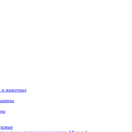
х и животных
машины
ины
тковые