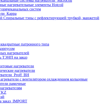
еканальные системы нагреватели_Microcoil
ные нагревательные элементы Hotcoil
 горячеканальных систем
ели_Карра
Спиральные тэны с рефлектирующей трубкой, манжетой
 квадратные патронного типа
корпусом
ных нагревателей
ь ТЭНП на заказ
итовые нагреватели
ические нагреватели
еватели_Proff_BH
агреватели с вентилятором охлаждением кольцевые
атели рамочные
нагревателям
ITKZ
тай
а заказ_IMPORT