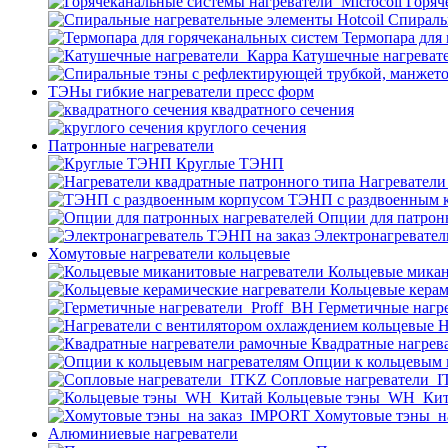
Горяч
Спираль
Термопара для
Катушечные нагреват
ТЭНы гибкие нагреватели пресс форм
квадратного сечения
круглого сечения
Патронные нагреватели
Круглые ТЭНП
Нагреватели
ТЭНП с раздвоенным 
Опции для патрон
Электронагревател
Хомутовые нагреватели кольцевые
Кольцевые микан
Кольцевые керам
Герметичные нагр
Н
Квадратные нагрев
Опции к кольцевым 
Cопловые нагреватели_
Кольцевые тэны_WH_Ки
Хомутовые тэны_н
Алюминиевые нагреватели