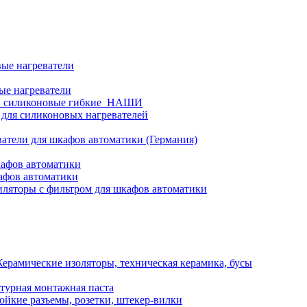
ые нагреватели
ые нагреватели
и силиконовые гибкие_НАШИ
 для силиконовых нагревателей
атели для шкафов автоматики (Германия)
кафов автоматики
афов автоматики
ляторы с фильтром для шкафов автоматики
Керамические изоляторы, техническая керамика, бусы
турная монтажная паста
ойкие разъемы, розетки, штекер-вилки