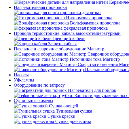
Керамичес
Нагревательная проволока
проволока для резки
Нихромовая проволока
Вольфрамовая проволока
фехралевая проволока
Провода термостойкие, кабель высокотемпературный
Греющий кабель
Защита кабеля
Паяльное и сварочное оборудование Магистр
Сварочное оборудов
Источники тока Магистр
Средства измерения Маг
Паяльное оборудован
Насосы
Уф-лампы
Оборудование по запросу
Нагреватели для поилок
Сушильные камеры
Сушка овощей
Туннельная сушка
Сушка краски
Сушка древесины