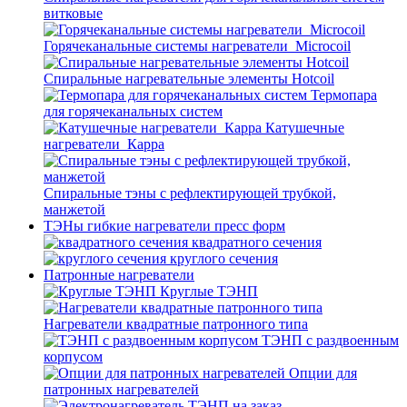
витковые
Горячеканальные системы нагреватели_Microcoil
Спиральные нагревательные элементы Hotcoil
Термопара
для горячеканальных систем
Катушечные
нагреватели_Карра
Спиральные тэны с рефлектирующей трубкой,
манжетой
ТЭНы гибкие нагреватели пресс форм
квадратного сечения
круглого сечения
Патронные нагреватели
Круглые ТЭНП
Нагреватели квадратные патронного типа
ТЭНП с раздвоенным
корпусом
Опции для
патронных нагревателей