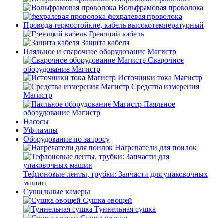
Вольфрамовая проволока
фехралевая проволока
Провода термостойкие, кабель высокотемпературный
Греющий кабель
Защита кабеля
Паяльное и сварочное оборудование Магистр
Сварочное
оборудование Магистр
Источники тока Магистр
Средства измерения
Магистр
Паяльное
оборудование Магистр
Насосы
Уф-лампы
Оборудование по запросу
Нагреватели для поилок
Тефлоновые ленты, трубки: Запчасти для упаковочных
машин
Сушильные камеры
Сушка овощей
Туннельная сушка
Сушка краски