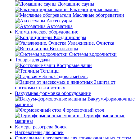
Домашние сауны
Бактерицидные лампы
Масляные обогреватели
Аксессуары
Автоматика
Климатическое оборудование
Кондиционеры
Увлажнение, Очистка
Вентиляторы
Системы водоочистки
Товары для дачи
Костровые чаши
Теплицы
Садовая мебель
Защита от
насекомых и животных
Вакуумная формовка оборудование
Вакуум-формовочные
машины
Формовочный стол
Термоформовочные
машины
Камеры разогрева бочек
Нагреватели для бочек
Спиральные нагреватели для горячеканальных систем