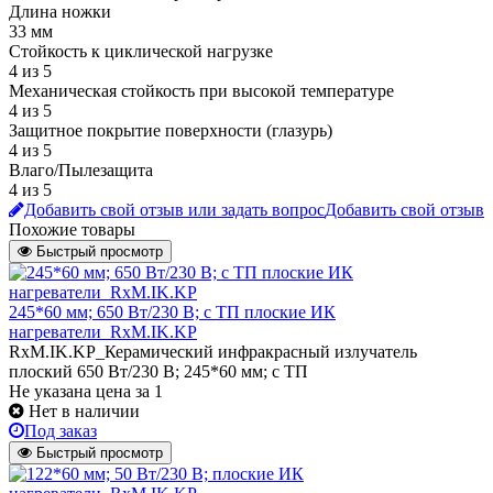
Длина ножки
33 мм
Стойкость к циклической нагрузке
4 из 5
Механическая стойкость при высокой температуре
4 из 5
Защитное покрытие поверхности (глазурь)
4 из 5
Влаго/Пылезащита
4 из 5
Добавить свой отзыв или задать вопрос
Добавить свой отзыв
Похожие товары
Быстрый просмотр
245*60 мм; 650 Вт/230 В; с ТП плоские ИК
нагреватели_RxM.IK.KP
RxM.IK.KP_Керамический инфракрасный излучатель
плоский 650 Вт/230 В; 245*60 мм; с ТП
Не указана цена
за 1
Нет в наличии
Под заказ
Быстрый просмотр