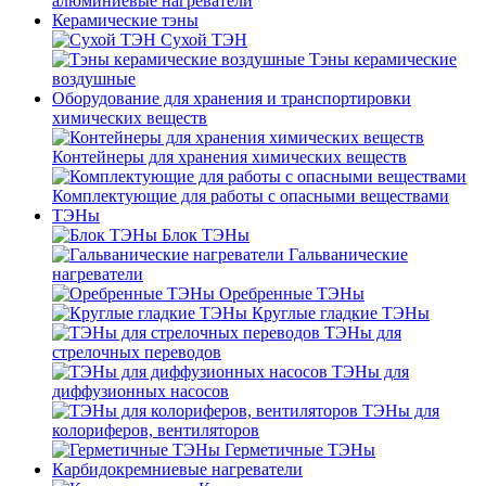
алюминиевые нагреватели
Керамические тэны
Сухой ТЭН
Тэны керамические
воздушные
Оборудование для хранения и транспортировки
химических веществ
Контейнеры для хранения химических веществ
Комплектующие для работы с опасными веществами
ТЭНы
Блок ТЭНы
Гальванические
нагреватели
Оребренные ТЭНы
Круглые гладкие ТЭНы
ТЭНы для
стрелочных переводов
ТЭНы для
диффузионных насосов
ТЭНы для
колориферов, вентиляторов
Герметичные ТЭНы
Карбидокремниевые нагреватели