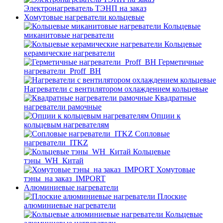
Электронагреватель ТЭНП на заказ
Хомутовые нагреватели кольцевые
Кольцевые
миканитовые нагреватели
Кольцевые
керамические нагреватели
Герметичные
нагреватели_Proff_BH
Нагреватели с вентилятором охлаждением кольцевые
Квадратные
нагреватели рамочные
Опции к
кольцевым нагревателям
Cопловые
нагреватели_ITKZ
Кольцевые
тэны_WH_Китай
Хомутовые
тэны_на заказ_IMPORT
Алюминиевые нагреватели
Плоские
алюминиевые нагреватели
Кольцевые