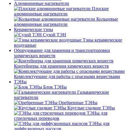
Алюминиевые нагреватели
Плоские
алюминиевые нагреватели
Кольцевые
алюминиевые нагреватели
Керамические тэны
Сухой ТЭН
Тэны керамические
воздушные
Оборудование для хранения и транспортировки
химических веществ
Контейнеры для хранения химических веществ
Комплектующие для работы с опасными веществами
ТЭНы
Блок ТЭНы
Гальванические
нагреватели
Оребренные ТЭНы
Круглые гладкие ТЭНы
ТЭНы для
стрелочных переводов
ТЭНы для
диффузионных насосов