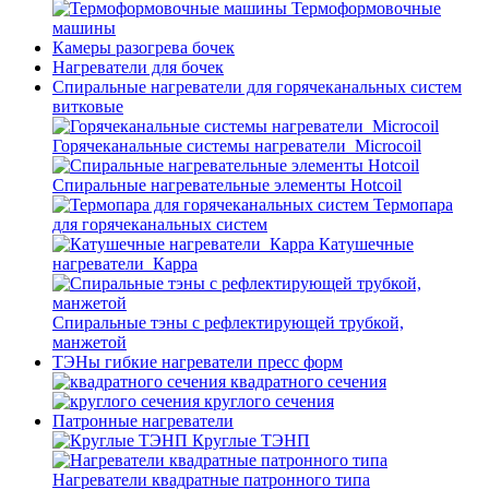
Термоформовочные
машины
Камеры разогрева бочек
Нагреватели для бочек
Спиральные нагреватели для горячеканальных систем
витковые
Горячеканальные системы нагреватели_Microcoil
Спиральные нагревательные элементы Hotcoil
Термопара
для горячеканальных систем
Катушечные
нагреватели_Карра
Спиральные тэны с рефлектирующей трубкой,
манжетой
ТЭНы гибкие нагреватели пресс форм
квадратного сечения
круглого сечения
Патронные нагреватели
Круглые ТЭНП
Нагреватели квадратные патронного типа