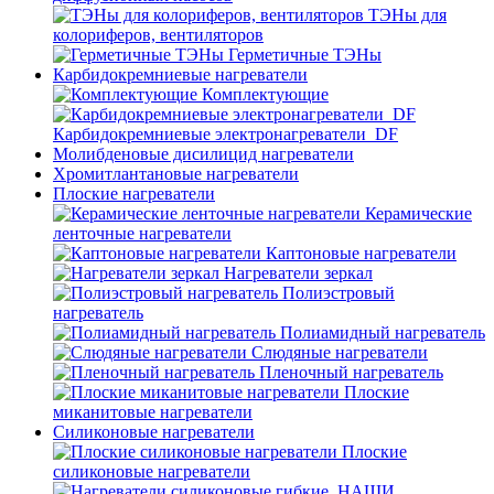
ТЭНы для
колориферов, вентиляторов
Герметичные ТЭНы
Карбидокремниевые нагреватели
Комплектующие
Карбидокремниевые электронагреватели_DF
Молибденовые дисилицид нагреватели
Хромитлантановые нагреватели
Плоские нагреватели
Керамические
ленточные нагреватели
Каптоновые нагреватели
Нагреватели зеркал
Полиэстровый
нагреватель
Полиамидный нагреватель
Слюдяные нагреватели
Пленочный нагреватель
Плоские
миканитовые нагреватели
Силиконовые нагреватели
Плоские
силиконовые нагреватели