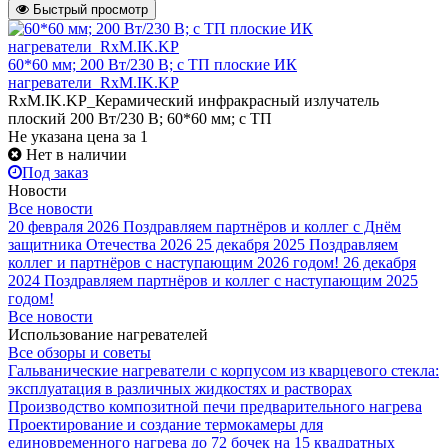
Быстрый просмотр
60*60 мм; 200 Вт/230 В; с ТП плоские ИК
нагреватели_RxM.IK.KP
RxM.IK.KP_Керамический инфракрасный излучатель
плоский 200 Вт/230 В; 60*60 мм; с ТП
Не указана цена
за 1
Нет в наличии
Под заказ
Новости
Все новости
20 февраля 2026
Поздравляем партнёров и коллег с Днём
защитника Отечества 2026
25 декабря 2025
Поздравляем
коллег и партнёров с наступающим 2026 годом!
26 декабря
2024
Поздравляем партнёров и коллег с наступающим 2025
годом!
Все новости
Использование нагревателей
Все обзоры и советы
Гальванические нагреватели с корпусом из кварцевого стекла:
эксплуатация в различных жидкостях и растворах
Производство композитной печи предварительного нагрева
Проектирование и создание термокамеры для
единовременного нагрева до 72 бочек на 15 квадратных