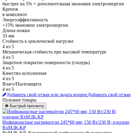
быстрее на 5% = дополнительная экономия электроэнергии
Крепеж
в комплекте
Энергоэффективность
+15% экономии электроэнергии
Длина ножки
33 мм
Стойкость к циклической нагрузке
4 из 5
Механическая стойкость при высокой температуре
4 из 5
Защитное покрытие поверхности (глазурь)
4 из 5
Качество исполнения
4 из 5
Влаго/Пылезащита
4 из 5
Добавить свой отзыв или задать вопрос
Добавить свой отзыв
Похожие товары
Быстрый просмотр
Инфракрасные нагреватели 245*60 мм; 150 Вт/230 В; плоские
RxM.IK.KP
RxM.IK.KP_Керамический инфракрасный излучатель