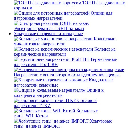
ТЭНП с раздвоенным
корпусом
Опции для
патронных нагревателей
Электронагреватель ТЭНП на заказ
Хомутовые нагреватели кольцевые
Кольцевые
миканитовые нагреватели
Кольцевые
керамические нагреватели
Герметичные
нагреватели_Proff_BH
Нагреватели с вентилятором охлаждением кольцевые
Квадратные
нагреватели рамочные
Опции к
кольцевым нагревателям
Cопловые
нагреватели_ITKZ
Кольцевые
тэны_WH_Китай
Хомутовые
тэны_на заказ_IMPORT