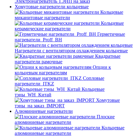
Электронагреватель ТЭНП на заказ
Хомутовые нагреватели кольцевые
Кольцевые
миканитовые нагреватели
Кольцевые
керамические нагреватели
Герметичные
нагреватели_Proff_BH
Нагреватели с вентилятором охлаждением кольцевые
Квадратные
нагреватели рамочные
Опции к
кольцевым нагревателям
Cопловые
нагреватели_ITKZ
Кольцевые
тэны_WH_Китай
Хомутовые
тэны_на заказ_IMPORT
Алюминиевые нагреватели
Плоские
алюминиевые нагреватели
Кольцевые
алюминиевые нагреватели