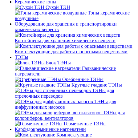
Керамические тэны
Сухой ТЭН
Тэны керамические
воздушные
Оборудование для хранения и транспортировки
химических веществ
Контейнеры для хранения химических веществ
Комплектующие для работы с опасными веществами
ТЭНы
Блок ТЭНы
Гальванические
нагреватели
Оребренные ТЭНы
Круглые гладкие ТЭНы
ТЭНы для
стрелочных переводов
ТЭНы для
диффузионных насосов
ТЭНы для
колориферов, вентиляторов
Герметичные ТЭНы
Карбидокремниевые нагреватели
Комплектующие