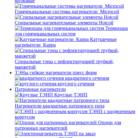
витковые
Горячеканальные системы нагреватели_Microcoil
Спиральные нагревательные элементы Hotcoil
Термопара
для горячеканальных систем
Катушечные
нагреватели_Карра
Спиральные тэны с рефлектирующей трубкой,
манжетой
ТЭНы гибкие нагреватели пресс форм
квадратного сечения
круглого сечения
Патронные нагреватели
Круглые ТЭНП
Нагреватели квадратные патронного типа
ТЭНП с раздвоенным
корпусом
Опции для
патронных нагревателей