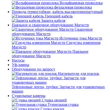
Вольфрамовая проволока
фехралевая проволока
Провода термостойкие, кабель высокотемпературный
Греющий кабель
Защита кабеля
Паяльное и сварочное оборудование Магистр
Сварочное
оборудование Магистр
Источники тока Магистр
Средства измерения
Магистр
Паяльное
оборудование Магистр
Насосы
Уф-лампы
Оборудование по запросу
Нагреватели для поилок
Тефлоновые ленты, трубки: Запчасти для упаковочных
машин
Сушильные камеры
Сушка овощей
Туннельная сушка
Сушка краски