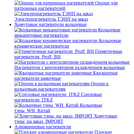
Опции для
патронных нагревателей
Электронагреватель ТЭНП на заказ
Хомутовые нагреватели кольцевые
Кольцевые
миканитовые нагреватели
Кольцевые
керамические нагреватели
Герметичные
нагреватели_Proff_BH
Нагреватели с вентилятором охлаждением кольцевые
Квадратные
нагреватели рамочные
Опции к
кольцевым нагревателям
Cопловые
нагреватели_ITKZ
Кольцевые
тэны_WH_Китай
Хомутовые
тэны_на заказ_IMPORT
Алюминиевые нагреватели
Плоские