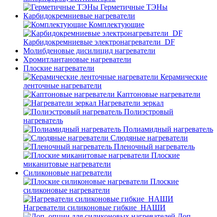
Герметичные ТЭНы
Карбидокремниевые нагреватели
Комплектующие
Карбидокремниевые электронагреватели_DF
Молибденовые дисилицид нагреватели
Хромитлантановые нагреватели
Плоские нагреватели
Керамические
ленточные нагреватели
Каптоновые нагреватели
Нагреватели зеркал
Полиэстровый
нагреватель
Полиамидный нагреватель
Слюдяные нагреватели
Пленочный нагреватель
Плоские
миканитовые нагреватели
Силиконовые нагреватели
Плоские
силиконовые нагреватели
Нагреватели силиконовые гибкие_НАШИ
Доп.