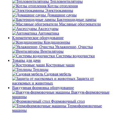
Тепловентиляторы
Котлы отопления
Электрокамины
Домашние сауны
Бактерицидные лампы
Масляные обогреватели
Аксессуары
Автоматика
Климатическое оборудование
Кондиционеры
Увлажнение, Очистка
Вентиляторы
Системы водоочистки
Товары для дачи
Костровые чаши
Теплицы
Садовая мебель
Защита от
насекомых и животных
Вакуумная формовка оборудование
Вакуум-формовочные
машины
Формовочный стол
Термоформовочные
машины