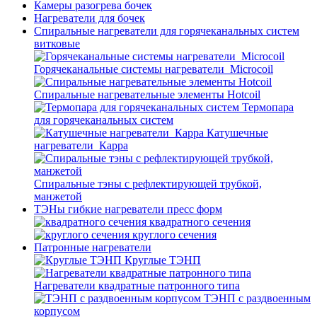
Камеры разогрева бочек
Нагреватели для бочек
Спиральные нагреватели для горячеканальных систем
витковые
Горячеканальные системы нагреватели_Microcoil
Спиральные нагревательные элементы Hotcoil
Термопара
для горячеканальных систем
Катушечные
нагреватели_Карра
Спиральные тэны с рефлектирующей трубкой,
манжетой
ТЭНы гибкие нагреватели пресс форм
квадратного сечения
круглого сечения
Патронные нагреватели
Круглые ТЭНП
Нагреватели квадратные патронного типа
ТЭНП с раздвоенным
корпусом