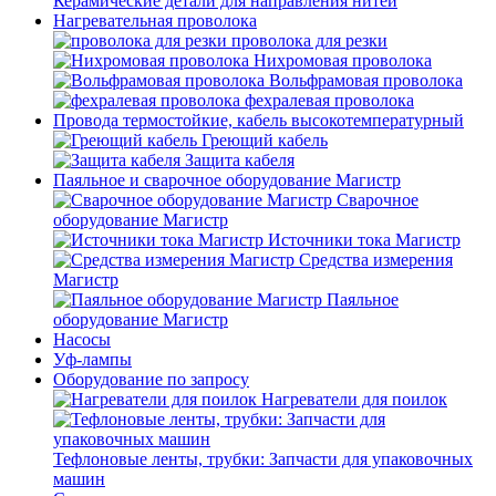
Керамические детали для направления нитей
Нагревательная проволока
проволока для резки
Нихромовая проволока
Вольфрамовая проволока
фехралевая проволока
Провода термостойкие, кабель высокотемпературный
Греющий кабель
Защита кабеля
Паяльное и сварочное оборудование Магистр
Сварочное
оборудование Магистр
Источники тока Магистр
Средства измерения
Магистр
Паяльное
оборудование Магистр
Насосы
Уф-лампы
Оборудование по запросу
Нагреватели для поилок
Тефлоновые ленты, трубки: Запчасти для упаковочных
машин