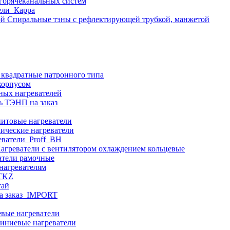
 горячеканальных систем
ели_Карра
Спиральные тэны с рефлектирующей трубкой, манжетой
 квадратные патронного типа
корпусом
ных нагревателей
ь ТЭНП на заказ
итовые нагреватели
ические нагреватели
еватели_Proff_BH
агреватели с вентилятором охлаждением кольцевые
атели рамочные
нагревателям
ITKZ
тай
а заказ_IMPORT
вые нагреватели
иниевые нагреватели