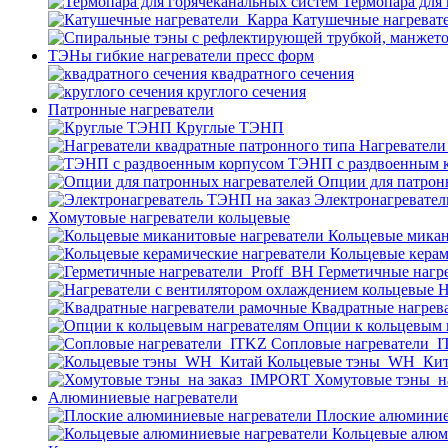
Термопара для
Катушечные нагреват
ТЭНы гибкие нагреватели пресс форм
квадратного сечения
круглого сечения
Патронные нагреватели
Круглые ТЭНП
Нагреватели
ТЭНП с раздвоенным 
Опции для патрон
Электронагревател
Хомутовые нагреватели кольцевые
Кольцевые микан
Кольцевые керам
Герметичные нагр
Н
Квадратные нагрев
Опции к кольцевым 
Cопловые нагреватели_
Кольцевые тэны_WH_Ки
Хомутовые тэны_н
Алюминиевые нагреватели
Плоские алюминие
Кольцевые алюм