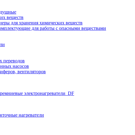
здушные
ких веществ
неры для хранения химических веществ
омплектующие для работы с опасными веществами
ели
х переводов
нных насосов
иферов, вентиляторов
ремниевые электронагреватели_DF
нточные нагреватели