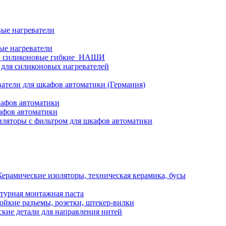
ые нагреватели
ые нагреватели
и силиконовые гибкие_НАШИ
 для силиконовых нагревателей
атели для шкафов автоматики (Германия)
кафов автоматики
афов автоматики
ляторы с фильтром для шкафов автоматики
Керамические изоляторы, техническая керамика, бусы
турная монтажная паста
ойкие разъемы, розетки, штекер-вилки
кие детали для направления нитей