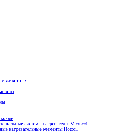
х и животных
машины
ины
тковые
еканальные системы нагреватели_Microcoil
ные нагревательные элементы Hotcoil