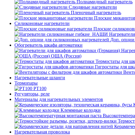
Полиамидный нагреватель
Слюдяные нагреватели
Пленочный нагреватель
Плоские миканитов
Силиконовые нагреватели
Плоские силиконов
Нагревател
Доп. опции
Обогреватель шкафа автоматики
Нагрев
ОША (Россия)
Термостаты для ш
Гигростаты для шк
Венти
Нагревательные шланги
Термопары
PT100
Регуляторы, реле
Материалы для нагревательных элементов
Клеммные колодки
Высокотемпера
Термост
Керамичес
Нагревательная проволока