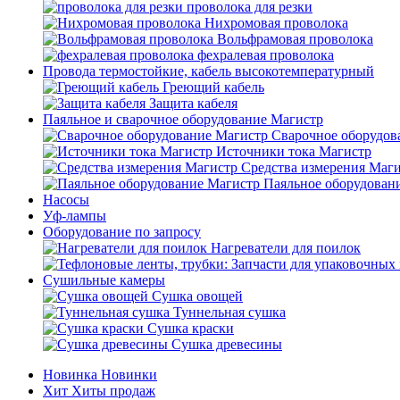
проволока для резки
Нихромовая проволока
Вольфрамовая проволока
фехралевая проволока
Провода термостойкие, кабель высокотемпературный
Греющий кабель
Защита кабеля
Паяльное и сварочное оборудование Магистр
Сварочное оборудов
Источники тока Магистр
Средства измерения Маг
Паяльное оборудован
Насосы
Уф-лампы
Оборудование по запросу
Нагреватели для поилок
Сушильные камеры
Сушка овощей
Туннельная сушка
Сушка краски
Сушка древесины
Новинка
Новинки
Хит
Хиты продаж