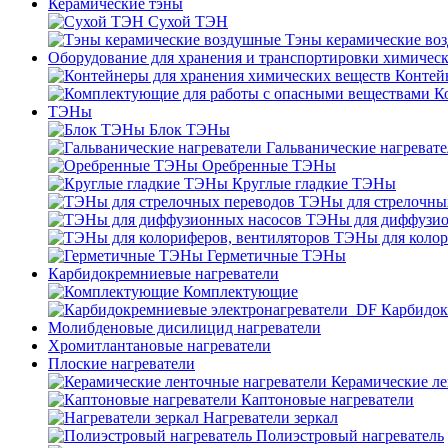
Керамические тэны
Сухой ТЭН
Тэны керамические во
Оборудование для хранения и транспортировки химичес
Контей
К
ТЭНы
Блок ТЭНы
Гальванические нагреват
Оребренные ТЭНы
Круглые гладкие ТЭНы
ТЭНы для стрелочны
ТЭНы для диффузио
ТЭНы для колор
Герметичные ТЭНы
Карбидокремниевые нагреватели
Комплектующие
Карбидок
Молибденовые дисилицид нагреватели
Хромитлантановые нагреватели
Плоские нагреватели
Керамические ле
Каптоновые нагреватели
Нагреватели зеркал
Полиэстровый нагреватель