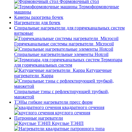
Формовочный стол
Термоформовочные
машины
Камеры разогрева бочек
Нагреватели для бочек
Спиральные нагреватели для горячеканальных систем
витковые
Горячеканальные системы нагреватели_Microcoil
Спиральные нагревательные элементы Hotcoil
Термопара
для горячеканальных систем
Катушечные
нагреватели_Карра
Спиральные тэны с рефлектирующей трубкой,
манжетой
ТЭНы гибкие нагреватели пресс форм
квадратного сечения
круглого сечения
Патронные нагреватели
Круглые ТЭНП