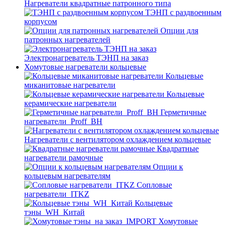
Нагреватели квадратные патронного типа
ТЭНП с раздвоенным
корпусом
Опции для
патронных нагревателей
Электронагреватель ТЭНП на заказ
Хомутовые нагреватели кольцевые
Кольцевые
миканитовые нагреватели
Кольцевые
керамические нагреватели
Герметичные
нагреватели_Proff_BH
Нагреватели с вентилятором охлаждением кольцевые
Квадратные
нагреватели рамочные
Опции к
кольцевым нагревателям
Cопловые
нагреватели_ITKZ
Кольцевые
тэны_WH_Китай
Хомутовые