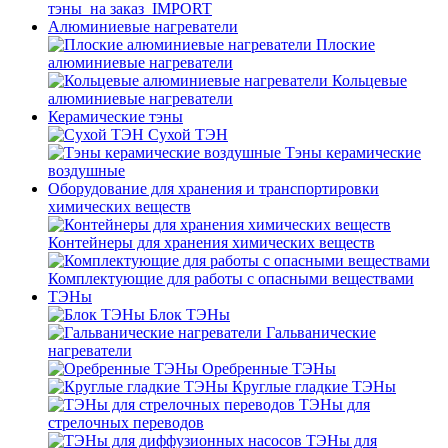
тэны_на заказ_IMPORT
Алюминиевые нагреватели
Плоские
алюминиевые нагреватели
Кольцевые
алюминиевые нагреватели
Керамические тэны
Сухой ТЭН
Тэны керамические
воздушные
Оборудование для хранения и транспортировки
химических веществ
Контейнеры для хранения химических веществ
Комплектующие для работы с опасными веществами
ТЭНы
Блок ТЭНы
Гальванические
нагреватели
Оребренные ТЭНы
Круглые гладкие ТЭНы
ТЭНы для
стрелочных переводов
ТЭНы для