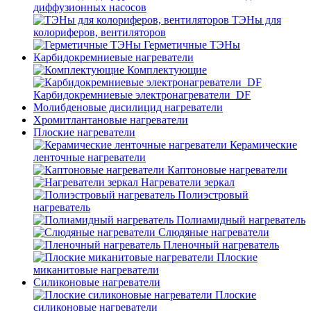
диффузионных насосов
ТЭНы для
колориферов, вентиляторов
Герметичные ТЭНы
Карбидокремниевые нагреватели
Комплектующие
Карбидокремниевые электронагреватели_DF
Молибденовые дисилицид нагреватели
Хромитлантановые нагреватели
Плоские нагреватели
Керамические
ленточные нагреватели
Каптоновые нагреватели
Нагреватели зеркал
Полиэстровый
нагреватель
Полиамидный нагреватель
Слюдяные нагреватели
Пленочный нагреватель
Плоские
миканитовые нагреватели
Силиконовые нагреватели
Плоские
силиконовые нагреватели