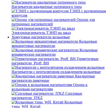
Нагреватели квадратные патронного типа
ТЭНП с раздвоенным
корпусом
Опции для
патронных нагревателей
Электронагреватель ТЭНП на заказ
Хомутовые нагреватели кольцевые
Кольцевые
миканитовые нагреватели
Кольцевые
керамические нагреватели
Герметичные
нагреватели_Proff_BH
Нагреватели с вентилятором охлаждением кольцевые
Квадратные
нагреватели рамочные
Опции к
кольцевым нагревателям
Cопловые
нагреватели_ITKZ
Кольцевые
тэны_WH_Китай