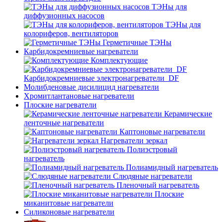
ТЭНы для
диффузионных насосов
ТЭНы для
колориферов, вентиляторов
Герметичные ТЭНы
Карбидокремниевые нагреватели
Комплектующие
Карбидокремниевые электронагреватели_DF
Молибденовые дисилицид нагреватели
Хромитлантановые нагреватели
Плоские нагреватели
Керамические
ленточные нагреватели
Каптоновые нагреватели
Нагреватели зеркал
Полиэстровый
нагреватель
Полиамидный нагреватель
Слюдяные нагреватели
Пленочный нагреватель
Плоские
миканитовые нагреватели
Силиконовые нагреватели