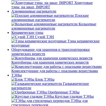
Хомутовые
тэны_на заказ_IMPORT
Алюминиевые нагреватели
Плоские
алюминиевые нагреватели
Кольцевые
алюминиевые нагреватели
Керамические тэны
Сухой ТЭН
Тэны керамические
воздушные
Оборудование для хранения и транспортировки
химических веществ
Контейнеры для хранения химических веществ
Комплектующие для работы с опасными веществами
ТЭНы
Блок ТЭНы
Гальванические
нагреватели
Оребренные ТЭНы
Круглые гладкие ТЭНы
ТЭНы для
стрелочных переводов