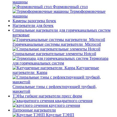
машины
Формовочный стол
Термоформовочные
машины
Камеры разогрева бочек
Нагреватели для бочек
Спиральные нагреватели для горячеканальных систем
витковые
Горячеканальные системы нагреватели_Microcoil
Спиральные нагревательные элементы Hotcoil
Термопара
для горячеканальных систем
Катушечные
нагреватели_Карра
Спиральные тэны с рефлектирующей трубкой,
манжетой
ТЭНы гибкие нагреватели пресс форм
квадратного сечения
круглого сечения
Патронные нагреватели
Круглые ТЭНП