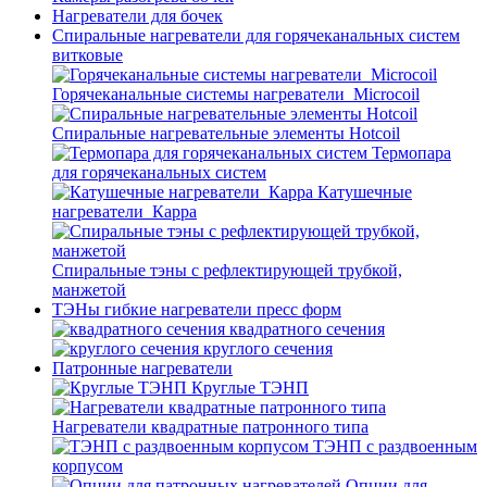
Нагреватели для бочек
Спиральные нагреватели для горячеканальных систем
витковые
Горячеканальные системы нагреватели_Microcoil
Спиральные нагревательные элементы Hotcoil
Термопара
для горячеканальных систем
Катушечные
нагреватели_Карра
Спиральные тэны с рефлектирующей трубкой,
манжетой
ТЭНы гибкие нагреватели пресс форм
квадратного сечения
круглого сечения
Патронные нагреватели
Круглые ТЭНП
Нагреватели квадратные патронного типа
ТЭНП с раздвоенным
корпусом
Опции для