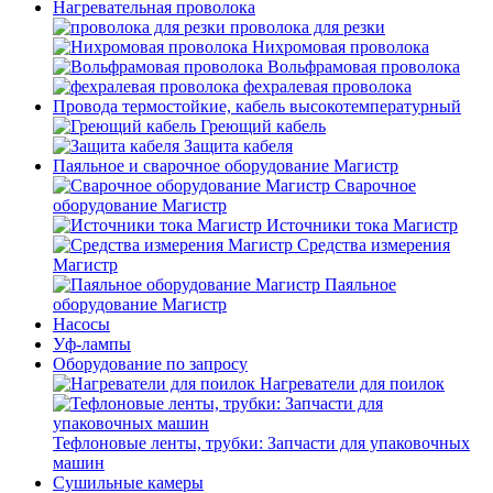
Нагревательная проволока
проволока для резки
Нихромовая проволока
Вольфрамовая проволока
фехралевая проволока
Провода термостойкие, кабель высокотемпературный
Греющий кабель
Защита кабеля
Паяльное и сварочное оборудование Магистр
Сварочное
оборудование Магистр
Источники тока Магистр
Средства измерения
Магистр
Паяльное
оборудование Магистр
Насосы
Уф-лампы
Оборудование по запросу
Нагреватели для поилок
Тефлоновые ленты, трубки: Запчасти для упаковочных
машин
Сушильные камеры