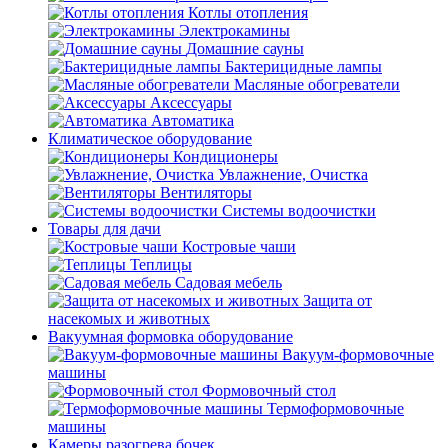
Котлы отопления
Электрокамины
Домашние сауны
Бактерицидные лампы
Масляные обогреватели
Аксессуары
Автоматика
Климатическое оборудование
Кондиционеры
Увлажнение, Очистка
Вентиляторы
Системы водоочистки
Товары для дачи
Костровые чаши
Теплицы
Садовая мебель
Защита от
насекомых и животных
Вакуумная формовка оборудование
Вакуум-формовочные
машины
Формовочный стол
Термоформовочные
машины
Камеры разогрева бочек