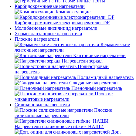
Герметичные ТЭНы
Карбидокремниевые нагреватели
Комплектующие
Карбидокремниевые электронагреватели_DF
Молибденовые дисилицид нагреватели
Хромитлантановые нагреватели
Плоские нагреватели
Керамические
ленточные нагреватели
Каптоновые нагреватели
Нагреватели зеркал
Полиэстровый
нагреватель
Полиамидный нагреватель
Слюдяные нагреватели
Пленочный нагреватель
Плоские
миканитовые нагреватели
Силиконовые нагреватели
Плоские
силиконовые нагреватели
Нагреватели силиконовые гибкие_НАШИ
Доп.