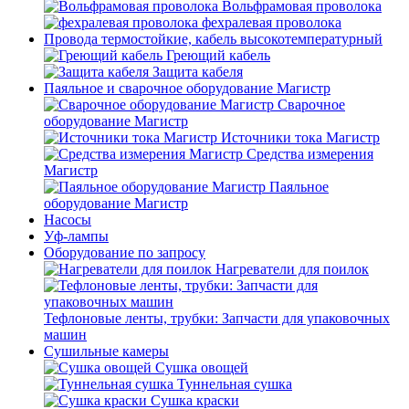
Вольфрамовая проволока
фехралевая проволока
Провода термостойкие, кабель высокотемпературный
Греющий кабель
Защита кабеля
Паяльное и сварочное оборудование Магистр
Сварочное
оборудование Магистр
Источники тока Магистр
Средства измерения
Магистр
Паяльное
оборудование Магистр
Насосы
Уф-лампы
Оборудование по запросу
Нагреватели для поилок
Тефлоновые ленты, трубки: Запчасти для упаковочных
машин
Сушильные камеры
Сушка овощей
Туннельная сушка
Сушка краски