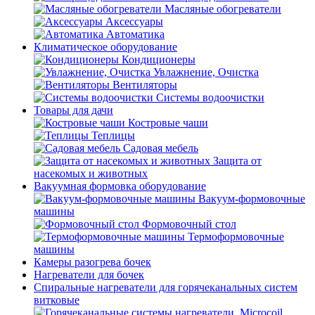
Масляные обогреватели
Аксессуары
Автоматика
Климатическое оборудование
Кондиционеры
Увлажнение, Очистка
Вентиляторы
Системы водоочистки
Товары для дачи
Костровые чаши
Теплицы
Садовая мебель
Защита от
насекомых и животных
Вакуумная формовка оборудование
Вакуум-формовочные
машины
Формовочный стол
Термоформовочные
машины
Камеры разогрева бочек
Нагреватели для бочек
Спиральные нагреватели для горячеканальных систем
витковые