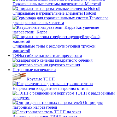
Горячеканальные системы нагреватели_Microcoil
Спиральные нагревательные элементы Hotcoil
Термопара
для горячеканальных систем
Катушечные
нагреватели_Карра
Спиральные тэны с рефлектирующей трубкой,
манжетой
ТЭНы гибкие нагреватели пресс форм
квадратного сечения
круглого сечения
Патронные нагреватели
Круглые ТЭНП
Нагреватели квадратные патронного типа
ТЭНП с раздвоенным
корпусом
Опции для
патронных нагревателей
Электронагреватель ТЭНП на заказ