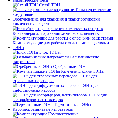
Керамические тэны
Сухой ТЭН
Тэны керамические
воздушные
Оборудование для хранения и транспортировки
химических веществ
Контейнеры для хранения химических веществ
Комплектующие для работы с опасными веществами
ТЭНы
Блок ТЭНы
Гальванические
нагреватели
Оребренные ТЭНы
Круглые гладкие ТЭНы
ТЭНы для
стрелочных переводов
ТЭНы для
диффузионных насосов
ТЭНы для
колориферов, вентиляторов
Герметичные ТЭНы
Карбидокремниевые нагреватели
Комплектующие