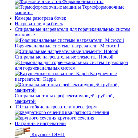
Формовочный стол
Термоформовочные
машины
Камеры разогрева бочек
Нагреватели для бочек
Спиральные нагреватели для горячеканальных систем
витковые
Горячеканальные системы нагреватели_Microcoil
Спиральные нагревательные элементы Hotcoil
Термопара
для горячеканальных систем
Катушечные
нагреватели_Карра
Спиральные тэны с рефлектирующей трубкой,
манжетой
ТЭНы гибкие нагреватели пресс форм
квадратного сечения
круглого сечения
Патронные нагреватели
Круглые ТЭНП