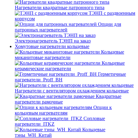
Нагреватели квадратные патронного типа
ТЭНП с раздвоенным
корпусом
Опции для
патронных нагревателей
Электронагреватель ТЭНП на заказ
Хомутовые нагреватели кольцевые
Кольцевые
миканитовые нагреватели
Кольцевые
керамические нагреватели
Герметичные
нагреватели_Proff_BH
Нагреватели с вентилятором охлаждением кольцевые
Квадратные
нагреватели рамочные
Опции к
кольцевым нагревателям
Cопловые
нагреватели_ITKZ
Кольцевые
тэны_WH_Китай