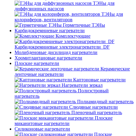
ТЭНы для
диффузионных насосов
ТЭНы для
колориферов, вентиляторов
Герметичные ТЭНы
Карбидокремниевые нагреватели
Комплектующие
Карбидокремниевые электронагреватели_DF
Молибденовые дисилицид нагреватели
Хромитлантановые нагреватели
Плоские нагреватели
Керамические
ленточные нагреватели
Каптоновые нагреватели
Нагреватели зеркал
Полиэстровый
нагреватель
Полиамидный нагреватель
Слюдяные нагреватели
Пленочный нагреватель
Плоские
миканитовые нагреватели
Силиконовые нагреватели
Плоские