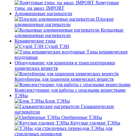
Хомутовые
тэны_на заказ_IMPORT
Алюминиевые нагреватели
Плоские
алюминиевые нагреватели
Кольцевые
алюминиевые нагреватели
Керамические тэны
Сухой ТЭН
Тэны керамические
воздушные
Оборудование для хранения и транспортировки
химических веществ
Контейнеры для хранения химических веществ
Комплектующие для работы с опасными веществами
ТЭНы
Блок ТЭНы
Гальванические
нагреватели
Оребренные ТЭНы
Круглые гладкие ТЭНы
ТЭНы для
стрелочных переводов