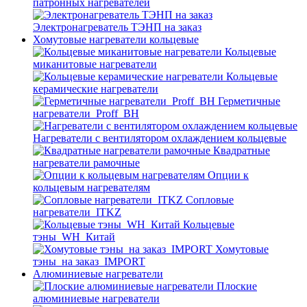
патронных нагревателей
Электронагреватель ТЭНП на заказ
Хомутовые нагреватели кольцевые
Кольцевые
миканитовые нагреватели
Кольцевые
керамические нагреватели
Герметичные
нагреватели_Proff_BH
Нагреватели с вентилятором охлаждением кольцевые
Квадратные
нагреватели рамочные
Опции к
кольцевым нагревателям
Cопловые
нагреватели_ITKZ
Кольцевые
тэны_WH_Китай
Хомутовые
тэны_на заказ_IMPORT
Алюминиевые нагреватели
Плоские
алюминиевые нагреватели