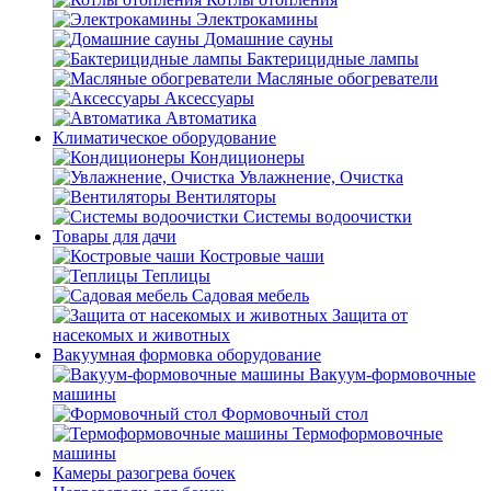
Электрокамины
Домашние сауны
Бактерицидные лампы
Масляные обогреватели
Аксессуары
Автоматика
Климатическое оборудование
Кондиционеры
Увлажнение, Очистка
Вентиляторы
Системы водоочистки
Товары для дачи
Костровые чаши
Теплицы
Садовая мебель
Защита от
насекомых и животных
Вакуумная формовка оборудование
Вакуум-формовочные
машины
Формовочный стол
Термоформовочные
машины
Камеры разогрева бочек