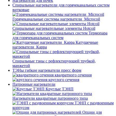
Нагреватели для бочек
Спиральные нагреватели для горячеканальных систем
витковые
Горячеканальные системы нагреватели_Microcoil
Спиральные нагревательные элементы Hotcoil
Термопара
для горячеканальных систем
Катушечные
нагреватели_Карра
Спиральные тэны с рефлектирующей трубкой,
манжетой
ТЭНы гибкие нагреватели пресс форм
квадратного сечения
круглого сечения
Патронные нагреватели
Круглые ТЭНП
Нагреватели квадратные патронного типа
ТЭНП с раздвоенным
корпусом
Опции для