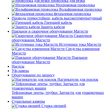
проволока для резки
Нихромовая проволока
Вольфрамовая проволока
фехралевая проволока
Провода термостойкие, кабель высокотемпературный
Греющий кабель
Защита кабеля
Паяльное и сварочное оборудование Магистр
Сварочное
оборудование Магистр
Источники тока Магистр
Средства измерения
Магистр
Паяльное
оборудование Магистр
Насосы
Уф-лампы
Оборудование по запросу
Нагреватели для поилок
Тефлоновые ленты, трубки: Запчасти для упаковочных
машин
Сушильные камеры
Сушка овощей