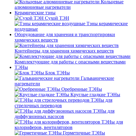
Кольцевые
алюминиевые нагреватели
Керамические тэны
Сухой ТЭН
Тэны керамические
воздушные
Оборудование для хранения и транспортировки
химических веществ
Контейнеры для хранения химических веществ
Комплектующие для работы с опасными веществами
ТЭНы
Блок ТЭНы
Гальванические
нагреватели
Оребренные ТЭНы
Круглые гладкие ТЭНы
ТЭНы для
стрелочных переводов
ТЭНы для
диффузионных насосов
ТЭНы для
колориферов, вентиляторов
Герметичные ТЭНы