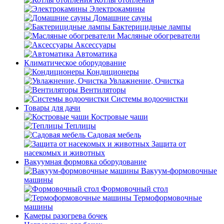
Электрокамины
Домашние сауны
Бактерицидные лампы
Масляные обогреватели
Аксессуары
Автоматика
Климатическое оборудование
Кондиционеры
Увлажнение, Очистка
Вентиляторы
Системы водоочистки
Товары для дачи
Костровые чаши
Теплицы
Садовая мебель
Защита от
насекомых и животных
Вакуумная формовка оборудование
Вакуум-формовочные
машины
Формовочный стол
Термоформовочные
машины
Камеры разогрева бочек