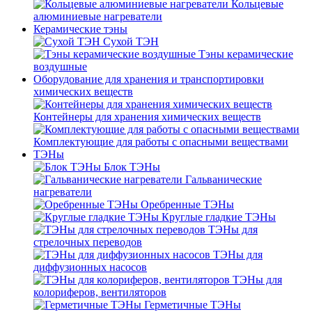
Кольцевые
алюминиевые нагреватели
Керамические тэны
Сухой ТЭН
Тэны керамические
воздушные
Оборудование для хранения и транспортировки
химических веществ
Контейнеры для хранения химических веществ
Комплектующие для работы с опасными веществами
ТЭНы
Блок ТЭНы
Гальванические
нагреватели
Оребренные ТЭНы
Круглые гладкие ТЭНы
ТЭНы для
стрелочных переводов
ТЭНы для
диффузионных насосов
ТЭНы для
колориферов, вентиляторов
Герметичные ТЭНы