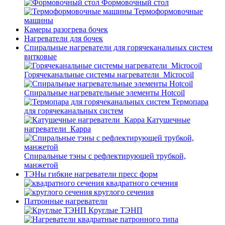
Формовочный стол
Термоформовочные
машины
Камеры разогрева бочек
Нагреватели для бочек
Спиральные нагреватели для горячеканальных систем
витковые
Горячеканальные системы нагреватели_Microcoil
Спиральные нагревательные элементы Hotcoil
Термопара
для горячеканальных систем
Катушечные
нагреватели_Карра
Спиральные тэны с рефлектирующей трубкой,
манжетой
ТЭНы гибкие нагреватели пресс форм
квадратного сечения
круглого сечения
Патронные нагреватели
Круглые ТЭНП