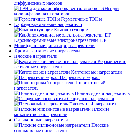
диффузионных насосов
ТЭНы для
колориферов, вентиляторов
Герметичные ТЭНы
Карбидокремниевые нагреватели
Комплектующие
Карбидокремниевые электронагреватели_DF
Молибденовые дисилицид нагреватели
Хромитлантановые нагреватели
Плоские нагреватели
Керамические
ленточные нагреватели
Каптоновые нагреватели
Нагреватели зеркал
Полиэстровый
нагреватель
Полиамидный нагреватель
Слюдяные нагреватели
Пленочный нагреватель
Плоские
миканитовые нагреватели
Силиконовые нагреватели
Плоские
силиконовые нагреватели