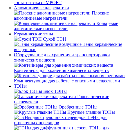
тэны_на заказ_IMPORT
Алюминиевые нагреватели
Плоские
алюминиевые нагреватели
Кольцевые
алюминиевые нагреватели
Керамические тэны
Сухой ТЭН
Тэны керамические
воздушные
Оборудование для хранения и транспортировки
химических веществ
Контейнеры для хранения химических веществ
Комплектующие для работы с опасными веществами
ТЭНы
Блок ТЭНы
Гальванические
нагреватели
Оребренные ТЭНы
Круглые гладкие ТЭНы
ТЭНы для
стрелочных переводов
ТЭНы для