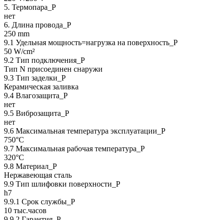
5. Термопара_P
нет
6. Длина провода_P
250 mm
9.1 Удельная мощность=нагрузка на поверхность_P
50 W/cm²
9.2 Тип подключения_P
Тип N присоединен снаружи
9.3 Тип заделки_Р
Керамическая заливка
9.4 Влагозащита_Р
нет
9.5 Виброзащита_Р
нет
9.6 Максимальная температура эксплуатации_Р
750°C
9.7 Максимальная рабочая температура_Р
320°C
9.8 Материал_Р
Нержавеющая сталь
9.9 Тип шлифовки поверхности_Р
h7
9.9.1 Срок службы_Р
10 тыс.часов
9.9.2 Гарантия_Р