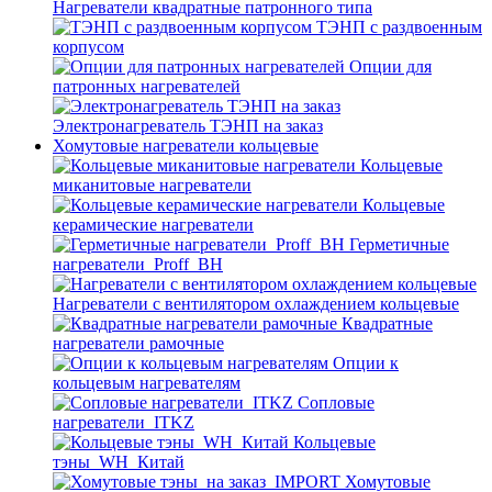
Нагреватели квадратные патронного типа
ТЭНП с раздвоенным
корпусом
Опции для
патронных нагревателей
Электронагреватель ТЭНП на заказ
Хомутовые нагреватели кольцевые
Кольцевые
миканитовые нагреватели
Кольцевые
керамические нагреватели
Герметичные
нагреватели_Proff_BH
Нагреватели с вентилятором охлаждением кольцевые
Квадратные
нагреватели рамочные
Опции к
кольцевым нагревателям
Cопловые
нагреватели_ITKZ
Кольцевые
тэны_WH_Китай
Хомутовые