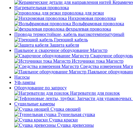
Керамичес
Нагревательная проволока
проволока для резки
Нихромовая проволока
Вольфрамовая проволока
фехралевая проволока
Провода термостойкие, кабель высокотемпературный
Греющий кабель
Защита кабеля
Паяльное и сварочное оборудование Магистр
Сварочное оборудов
Источники тока Магистр
Средства измерения Маг
Паяльное оборудован
Насосы
Уф-лампы
Оборудование по запросу
Нагреватели для поилок
Сушильные камеры
Сушка овощей
Туннельная сушка
Сушка краски
Сушка древесины