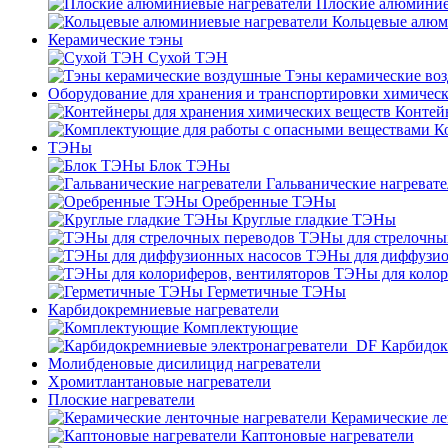
Плоские алюминие
Кольцевые алюм
Керамические тэны
Сухой ТЭН
Тэны керамические во
Оборудование для хранения и транспортировки химичес
Контей
К
ТЭНы
Блок ТЭНы
Гальванические нагреват
Оребренные ТЭНы
Круглые гладкие ТЭНы
ТЭНы для стрелочны
ТЭНы для диффузио
ТЭНы для колор
Герметичные ТЭНы
Карбидокремниевые нагреватели
Комплектующие
Карбидок
Молибденовые дисилицид нагреватели
Хромитлантановые нагреватели
Плоские нагреватели
Керамические ле
Каптоновые нагреватели