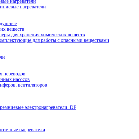
вые нагреватели
иниевые нагреватели
здушные
ких веществ
неры для хранения химических веществ
омплектующие для работы с опасными веществами
ели
х переводов
нных насосов
иферов, вентиляторов
ремниевые электронагреватели_DF
нточные нагреватели