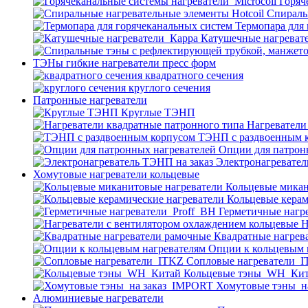
Горяч
Спираль
Термопара для
Катушечные нагреват
ТЭНы гибкие нагреватели пресс форм
квадратного сечения
круглого сечения
Патронные нагреватели
Круглые ТЭНП
Нагреватели
ТЭНП с раздвоенным 
Опции для патрон
Электронагревател
Хомутовые нагреватели кольцевые
Кольцевые микан
Кольцевые керам
Герметичные нагр
Н
Квадратные нагрев
Опции к кольцевым 
Cопловые нагреватели_
Кольцевые тэны_WH_Ки
Хомутовые тэны_н
Алюминиевые нагреватели