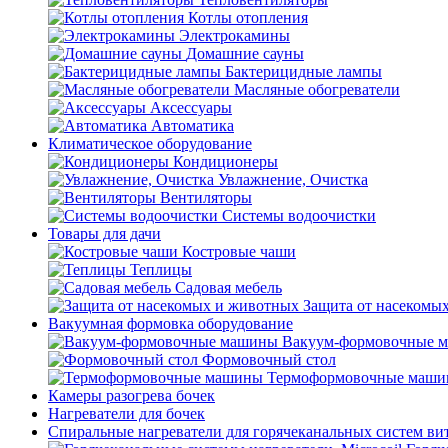
Котлы отопления
Электрокамины
Домашние сауны
Бактерицидные лампы
Масляные обогреватели
Аксессуары
Автоматика
Климатическое оборудование
Кондиционеры
Увлажнение, Очистка
Вентиляторы
Системы водоочистки
Товары для дачи
Костровые чаши
Теплицы
Садовая мебель
Защита от насекомы
Вакуумная формовка оборудование
Вакуум-формовочные 
Формовочный стол
Термоформовочные маш
Камеры разогрева бочек
Нагреватели для бочек
Спиральные нагреватели для горячеканальных систем ви