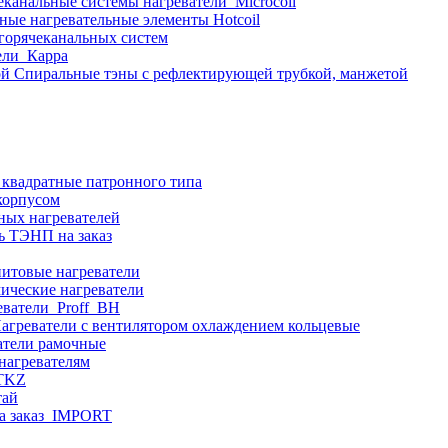
еканальные системы нагреватели_Microcoil
ные нагревательные элементы Hotcoil
 горячеканальных систем
ели_Карра
Спиральные тэны с рефлектирующей трубкой, манжетой
 квадратные патронного типа
корпусом
ных нагревателей
ь ТЭНП на заказ
итовые нагреватели
ические нагреватели
еватели_Proff_BH
агреватели с вентилятором охлаждением кольцевые
атели рамочные
нагревателям
ITKZ
тай
а заказ_IMPORT