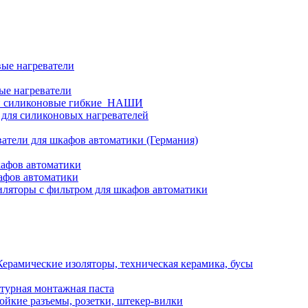
ые нагреватели
ые нагреватели
и силиконовые гибкие_НАШИ
 для силиконовых нагревателей
атели для шкафов автоматики (Германия)
кафов автоматики
афов автоматики
ляторы с фильтром для шкафов автоматики
Керамические изоляторы, техническая керамика, бусы
турная монтажная паста
ойкие разъемы, розетки, штекер-вилки