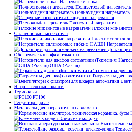
Нагреватели зеркал
Полиэстровый нагреватель
Полиамидный нагреватель
Слюдяные нагреватели
Пленочный нагреватель
Плоские миканитов
Силиконовые нагреватели
Плоские силиконов
Нагревател
Доп. опции
Обогреватель шкафа автоматики
Нагрев
ОША (Россия)
Термостаты для ш
Гигростаты для шк
Венти
Нагревательные шланги
Термопары
PT100
Регуляторы, реле
Материалы для нагревательных элементов
Клеммные колодки
Высокотемпера
Термост