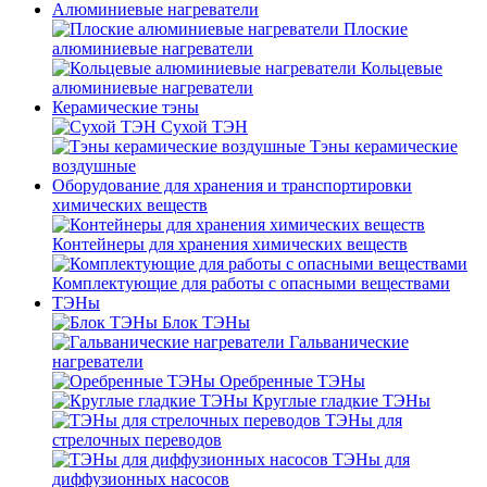
Алюминиевые нагреватели
Плоские
алюминиевые нагреватели
Кольцевые
алюминиевые нагреватели
Керамические тэны
Сухой ТЭН
Тэны керамические
воздушные
Оборудование для хранения и транспортировки
химических веществ
Контейнеры для хранения химических веществ
Комплектующие для работы с опасными веществами
ТЭНы
Блок ТЭНы
Гальванические
нагреватели
Оребренные ТЭНы
Круглые гладкие ТЭНы
ТЭНы для
стрелочных переводов
ТЭНы для
диффузионных насосов