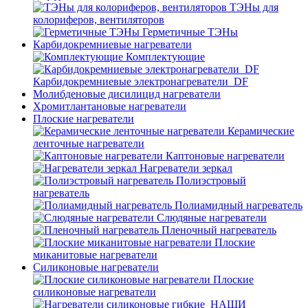
ТЭНы для
колориферов, вентиляторов
Герметичные ТЭНы
Карбидокремниевые нагреватели
Комплектующие
Карбидокремниевые электронагреватели_DF
Молибденовые дисилицид нагреватели
Хромитлантановые нагреватели
Плоские нагреватели
Керамические
ленточные нагреватели
Каптоновые нагреватели
Нагреватели зеркал
Полиэстровый
нагреватель
Полиамидный нагреватель
Слюдяные нагреватели
Пленочный нагреватель
Плоские
миканитовые нагреватели
Силиконовые нагреватели
Плоские
силиконовые нагреватели