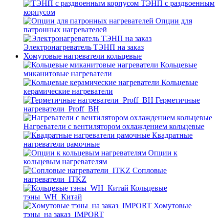
ТЭНП с раздвоенным
корпусом
Опции для
патронных нагревателей
Электронагреватель ТЭНП на заказ
Хомутовые нагреватели кольцевые
Кольцевые
миканитовые нагреватели
Кольцевые
керамические нагреватели
Герметичные
нагреватели_Proff_BH
Нагреватели с вентилятором охлаждением кольцевые
Квадратные
нагреватели рамочные
Опции к
кольцевым нагревателям
Cопловые
нагреватели_ITKZ
Кольцевые
тэны_WH_Китай
Хомутовые
тэны_на заказ_IMPORT