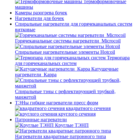
Термоформовочные
машины
Камеры разогрева бочек
Нагреватели для бочек
Спиральные нагреватели для горячеканальных систем
витковые
Горячеканальные системы нагреватели_Microcoil
Спиральные нагревательные элементы Hotcoil
Термопара
для горячеканальных систем
Катушечные
нагреватели_Карра
Спиральные тэны с рефлектирующей трубкой,
манжетой
ТЭНы гибкие нагреватели пресс форм
квадратного сечения
круглого сечения
Патронные нагреватели
Круглые ТЭНП
Нагреватели квадратные патронного типа