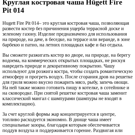
Круглая костровая чаша Hügett Fire
Pit 014
Hugett Fire Pit 014– это круглая костровая чаша, позволяющая
развести костер без причинения ущерба террасной доске и
зеленому газону. Изделие предназначено для использования
на природе, на даче, в беседке, на террасе или веранде, в зоне
барбекю и патио, на летних площадках кафе и баз отдыха.
Вы сможете разжигать костер во дворе, на природе, на берегу
водоема, на коммерческих открытых площадках, не рискуя
навредить природе и декоративному покрытию. Чашу
используют для розжига костра, чтобы создать романтическую
атмосферу и прогреть воздух. После сгорания дров на решетке
для гриля можно вкусно пожарить мясо, рыбу, запечь овощи.
На ней также можно готовить пищу в котелке, в сотейнике и
на сковородке. При снятой решетке костровая чаша заменит
классический мангал с шампурами (шампуры не входят в
комплектацию).
За счет круглой формы жар концентрируется в центре,
топливо расходуется экономно. В днище чаша имеет
специальные зазоры, благодаря которым обеспечивается
поддув воздуха и поддерживается горение. Раздвигая или