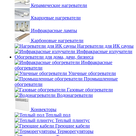
Керамические нагреватели
Кварцевые нагреватели
Инфракрасные лампы
Карбоновые нагреватели
Нагреватели для ИК сауны
Инфракрасные излучатели
Обогреватели для дома, дачи, бизнеса
Инфракрасные
обогреватели
Уличные обогреватели
Промышленные
обогреватели
Газовые обогреватели
Водонагреватели
Конвекторы
Теплый пол
Теплый плинтус
Греющие кабели
Терморегуляторы