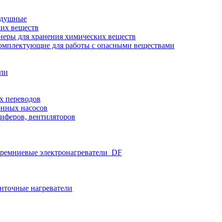
здушные
ких веществ
неры для хранения химических веществ
омплектующие для работы с опасными веществами
ели
х переводов
нных насосов
иферов, вентиляторов
ремниевые электронагреватели_DF
нточные нагреватели