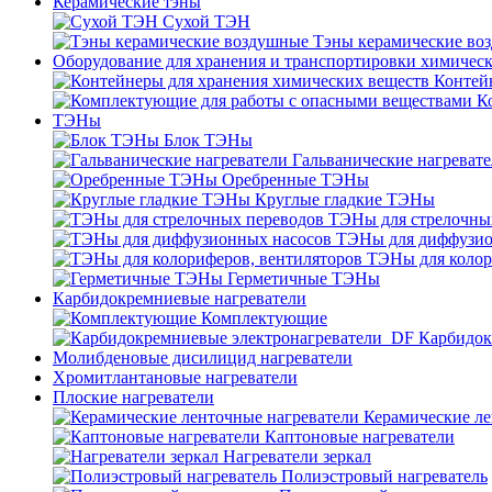
Керамические тэны
Сухой ТЭН
Тэны керамические во
Оборудование для хранения и транспортировки химичес
Контей
К
ТЭНы
Блок ТЭНы
Гальванические нагреват
Оребренные ТЭНы
Круглые гладкие ТЭНы
ТЭНы для стрелочны
ТЭНы для диффузио
ТЭНы для колор
Герметичные ТЭНы
Карбидокремниевые нагреватели
Комплектующие
Карбидок
Молибденовые дисилицид нагреватели
Хромитлантановые нагреватели
Плоские нагреватели
Керамические ле
Каптоновые нагреватели
Нагреватели зеркал
Полиэстровый нагреватель