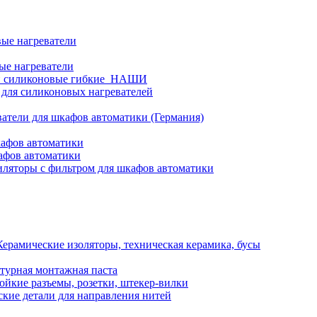
ые нагреватели
ые нагреватели
и силиконовые гибкие_НАШИ
 для силиконовых нагревателей
атели для шкафов автоматики (Германия)
кафов автоматики
афов автоматики
ляторы с фильтром для шкафов автоматики
Керамические изоляторы, техническая керамика, бусы
турная монтажная паста
ойкие разъемы, розетки, штекер-вилки
кие детали для направления нитей