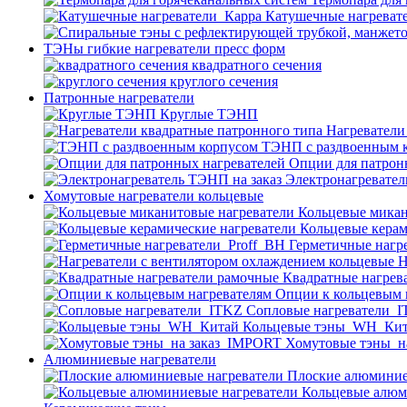
Катушечные нагреват
ТЭНы гибкие нагреватели пресс форм
квадратного сечения
круглого сечения
Патронные нагреватели
Круглые ТЭНП
Нагреватели
ТЭНП с раздвоенным 
Опции для патрон
Электронагревател
Хомутовые нагреватели кольцевые
Кольцевые микан
Кольцевые керам
Герметичные нагр
Н
Квадратные нагрев
Опции к кольцевым 
Cопловые нагреватели_
Кольцевые тэны_WH_Ки
Хомутовые тэны_н
Алюминиевые нагреватели
Плоские алюминие
Кольцевые алюм