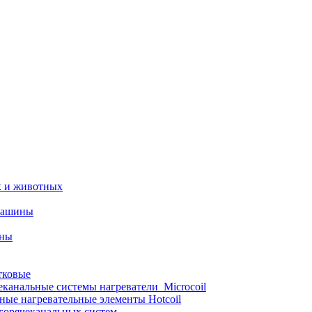
х и животных
машины
ины
тковые
еканальные системы нагреватели_Microcoil
ные нагревательные элементы Hotcoil
 горячеканальных систем