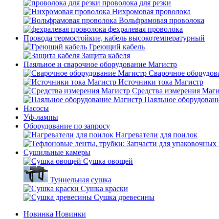
проволока для резки
Нихромовая проволока
Вольфрамовая проволока
фехралевая проволока
Провода термостойкие, кабель высокотемпературный
Греющий кабель
Защита кабеля
Паяльное и сварочное оборудование Магистр
Сварочное оборудов
Источники тока Магистр
Средства измерения Маг
Паяльное оборудован
Насосы
Уф-лампы
Оборудование по запросу
Нагреватели для поилок
Сушильные камеры
Сушка овощей
Туннельная сушка
Сушка краски
Сушка древесины
Новинка
Новинки