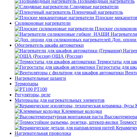
Полиамидный нагреватель
Слюдяные нагреватели
Пленочный нагреватель
Плоские миканитов
Силиконовые нагреватели
Плоские силиконов
Нагревател
Доп. опции
Обогреватель шкафа автоматики
Нагрев
ОША (Россия)
Термостаты для ш
Гигростаты для шк
Венти
Нагревательные шланги
Термопары
PT100
Регуляторы, реле
Материалы для нагревательных элементов
Клеммные колодки
Высокотемпера
Термост
Керамичес
Нагревательная проволока