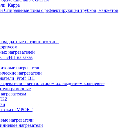
ели_Карра
Спиральные тэны с рефлектирующей трубкой, манжетой
 квадратные патронного типа
корпусом
ных нагревателей
ь ТЭНП на заказ
итовые нагреватели
ические нагреватели
еватели_Proff_BH
агреватели с вентилятором охлаждением кольцевые
атели рамочные
нагревателям
ITKZ
тай
а заказ_IMPORT
вые нагреватели
иниевые нагреватели