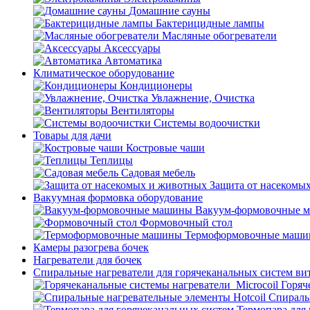
Домашние сауны
Бактерицидные лампы
Масляные обогреватели
Аксессуары
Автоматика
Климатическое оборудование
Кондиционеры
Увлажнение, Очистка
Вентиляторы
Системы водоочистки
Товары для дачи
Костровые чаши
Теплицы
Садовая мебель
Защита от насекомы
Вакуумная формовка оборудование
Вакуум-формовочные 
Формовочный стол
Термоформовочные маш
Камеры разогрева бочек
Нагреватели для бочек
Спиральные нагреватели для горячеканальных систем ви
Горяч
Спираль
Термопара для