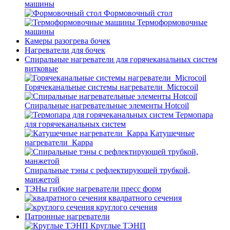
машины
Формовочный стол
Термоформовочные
машины
Камеры разогрева бочек
Нагреватели для бочек
Спиральные нагреватели для горячеканальных систем
витковые
Горячеканальные системы нагреватели_Microcoil
Спиральные нагревательные элементы Hotcoil
Термопара
для горячеканальных систем
Катушечные
нагреватели_Карра
Спиральные тэны с рефлектирующей трубкой,
манжетой
ТЭНы гибкие нагреватели пресс форм
квадратного сечения
круглого сечения
Патронные нагреватели
Круглые ТЭНП