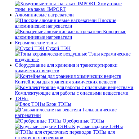
Хомутовые
тэны_на заказ_IMPORT
Алюминиевые нагреватели
Плоские
алюминиевые нагреватели
Кольцевые
алюминиевые нагреватели
Керамические тэны
Сухой ТЭН
Тэны керамические
воздушные
Оборудование для хранения и транспортировки
химических веществ
Контейнеры для хранения химических веществ
Комплектующие для работы с опасными веществами
ТЭНы
Блок ТЭНы
Гальванические
нагреватели
Оребренные ТЭНы
Круглые гладкие ТЭНы
ТЭНы для
стрелочных переводов