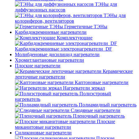
ТЭНы для
диффузионных насосов
ТЭНы для
колориферов, вентиляторов
Герметичные ТЭНы
Карбидокремниевые нагреватели
Комплектующие
Карбидокремниевые электронагреватели_DF
Молибденовые дисилицид нагреватели
Хромитлантановые нагреватели
Плоские нагреватели
Керамические
ленточные нагреватели
Каптоновые нагреватели
Нагреватели зеркал
Полиэстровый
нагреватель
Полиамидный нагреватель
Слюдяные нагреватели
Пленочный нагреватель
Плоские
миканитовые нагреватели
Силиконовые нагреватели
Плоские