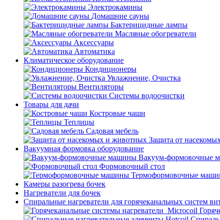
Электрокамины
Домашние сауны
Бактерицидные лампы
Масляные обогреватели
Аксессуары
Автоматика
Климатическое оборудование
Кондиционеры
Увлажнение, Очистка
Вентиляторы
Системы водоочистки
Товары для дачи
Костровые чаши
Теплицы
Садовая мебель
Защита от насекомы
Вакуумная формовка оборудование
Вакуум-формовочные 
Формовочный стол
Термоформовочные маш
Камеры разогрева бочек
Нагреватели для бочек
Спиральные нагреватели для горячеканальных систем ви
Горяч
Спираль