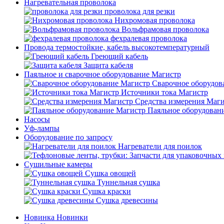
Нагревательная проволока
проволока для резки
Нихромовая проволока
Вольфрамовая проволока
фехралевая проволока
Провода термостойкие, кабель высокотемпературный
Греющий кабель
Защита кабеля
Паяльное и сварочное оборудование Магистр
Сварочное оборудов
Источники тока Магистр
Средства измерения Маг
Паяльное оборудован
Насосы
Уф-лампы
Оборудование по запросу
Нагреватели для поилок
Сушильные камеры
Сушка овощей
Туннельная сушка
Сушка краски
Сушка древесины
Новинка
Новинки