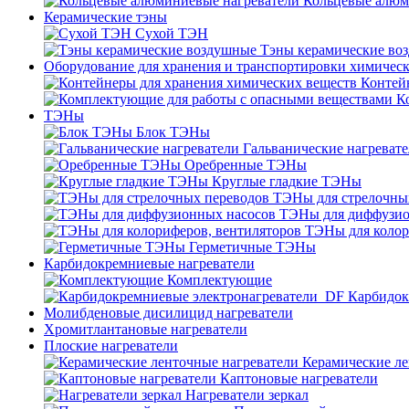
Кольцевые алюм
Керамические тэны
Сухой ТЭН
Тэны керамические во
Оборудование для хранения и транспортировки химичес
Контей
К
ТЭНы
Блок ТЭНы
Гальванические нагреват
Оребренные ТЭНы
Круглые гладкие ТЭНы
ТЭНы для стрелочны
ТЭНы для диффузио
ТЭНы для колор
Герметичные ТЭНы
Карбидокремниевые нагреватели
Комплектующие
Карбидок
Молибденовые дисилицид нагреватели
Хромитлантановые нагреватели
Плоские нагреватели
Керамические ле
Каптоновые нагреватели
Нагреватели зеркал