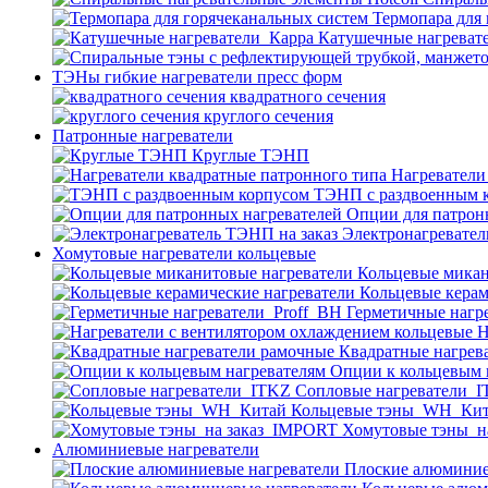
Термопара для
Катушечные нагреват
ТЭНы гибкие нагреватели пресс форм
квадратного сечения
круглого сечения
Патронные нагреватели
Круглые ТЭНП
Нагреватели
ТЭНП с раздвоенным 
Опции для патрон
Электронагревател
Хомутовые нагреватели кольцевые
Кольцевые микан
Кольцевые керам
Герметичные нагр
Н
Квадратные нагрев
Опции к кольцевым 
Cопловые нагреватели_
Кольцевые тэны_WH_Ки
Хомутовые тэны_н
Алюминиевые нагреватели
Плоские алюминие