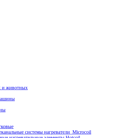
х и животных
машины
ины
тковые
еканальные системы нагреватели_Microcoil
ные нагревательные элементы Hotcoil