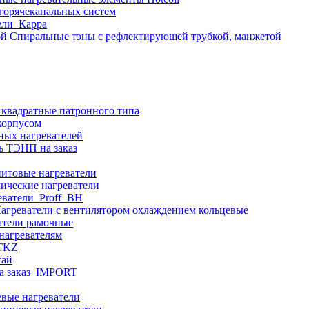
 горячеканальных систем
ели_Карра
Спиральные тэны с рефлектирующей трубкой, манжетой
 квадратные патронного типа
корпусом
ных нагревателей
ь ТЭНП на заказ
итовые нагреватели
ические нагреватели
еватели_Proff_BH
агреватели с вентилятором охлаждением кольцевые
атели рамочные
нагревателям
ITKZ
тай
а заказ_IMPORT
вые нагреватели