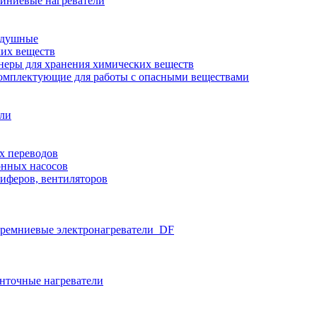
иниевые нагреватели
здушные
ких веществ
неры для хранения химических веществ
омплектующие для работы с опасными веществами
ели
х переводов
нных насосов
иферов, вентиляторов
ремниевые электронагреватели_DF
нточные нагреватели