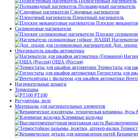
Полиэстровый нагреватель
Полиамидный нагреватель
Слюдяные нагреватели
Пленочный нагреватель
Плоские миканитов
Силиконовые нагреватели
Плоские силиконов
Нагревател
Доп. опции
Обогреватель шкафа автоматики
Нагрев
ОША (Россия)
Термостаты для ш
Гигростаты для шк
Венти
Нагревательные шланги
Термопары
PT100
Регуляторы, реле
Материалы для нагревательных элементов
Клеммные колодки
Высокотемпера
Термост
Керамичес