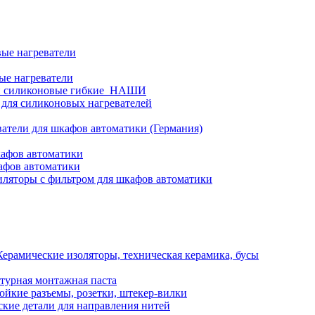
ые нагреватели
ые нагреватели
и силиконовые гибкие_НАШИ
 для силиконовых нагревателей
атели для шкафов автоматики (Германия)
кафов автоматики
афов автоматики
ляторы с фильтром для шкафов автоматики
Керамические изоляторы, техническая керамика, бусы
турная монтажная паста
ойкие разъемы, розетки, штекер-вилки
кие детали для направления нитей