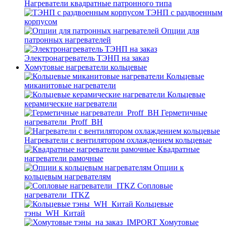
Нагреватели квадратные патронного типа
ТЭНП с раздвоенным
корпусом
Опции для
патронных нагревателей
Электронагреватель ТЭНП на заказ
Хомутовые нагреватели кольцевые
Кольцевые
миканитовые нагреватели
Кольцевые
керамические нагреватели
Герметичные
нагреватели_Proff_BH
Нагреватели с вентилятором охлаждением кольцевые
Квадратные
нагреватели рамочные
Опции к
кольцевым нагревателям
Cопловые
нагреватели_ITKZ
Кольцевые
тэны_WH_Китай
Хомутовые