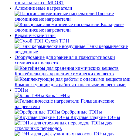
тэны_на заказ_IMPORT
Алюминиевые нагреватели
Плоские
алюминиевые нагреватели
Кольцевые
алюминиевые нагреватели
Керамические тэны
Сухой ТЭН
Тэны керамические
воздушные
Оборудование для хранения и транспортировки
химических веществ
Контейнеры для хранения химических веществ
Комплектующие для работы с опасными веществами
ТЭНы
Блок ТЭНы
Гальванические
нагреватели
Оребренные ТЭНы
Круглые гладкие ТЭНы
ТЭНы для
стрелочных переводов
ТЭНы для