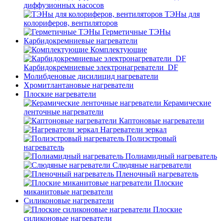
диффузионных насосов
ТЭНы для
колориферов, вентиляторов
Герметичные ТЭНы
Карбидокремниевые нагреватели
Комплектующие
Карбидокремниевые электронагреватели_DF
Молибденовые дисилицид нагреватели
Хромитлантановые нагреватели
Плоские нагреватели
Керамические
ленточные нагреватели
Каптоновые нагреватели
Нагреватели зеркал
Полиэстровый
нагреватель
Полиамидный нагреватель
Слюдяные нагреватели
Пленочный нагреватель
Плоские
миканитовые нагреватели
Силиконовые нагреватели
Плоские
силиконовые нагреватели