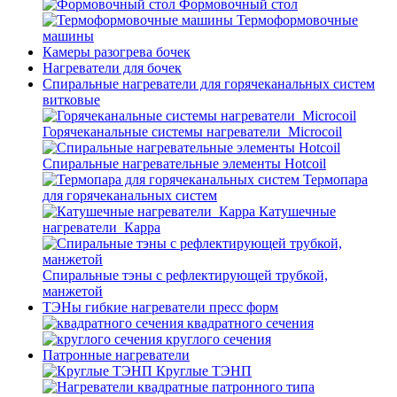
Формовочный стол
Термоформовочные
машины
Камеры разогрева бочек
Нагреватели для бочек
Спиральные нагреватели для горячеканальных систем
витковые
Горячеканальные системы нагреватели_Microcoil
Спиральные нагревательные элементы Hotcoil
Термопара
для горячеканальных систем
Катушечные
нагреватели_Карра
Спиральные тэны с рефлектирующей трубкой,
манжетой
ТЭНы гибкие нагреватели пресс форм
квадратного сечения
круглого сечения
Патронные нагреватели
Круглые ТЭНП